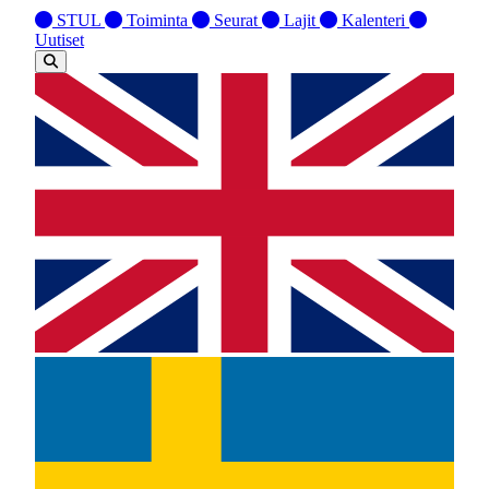
STUL
Toiminta
Seurat
Lajit
Kalenteri
Uutiset