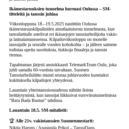
Ikämestaruuksien tunnelma hurmasi Oulussa – SM-
titteleitä ja tanssin juhlaa
Viikonloppuna 18.–19.5.2025 nautittiin Oulussa
ikämestaruuskilpailuiden ainutlaatuisesta tunnelmasta, kun
tanssilattialle astelivat eri ikäsarjojen tanssiurheilijoita vakio-
ja latinalaistansseissa. Kilpailuviikonloppu on monelle
tanssijalle ja seuralle vuoden kohokohta – ja jälleen saimme
todistaa upeita suorituksia, tiukkoja finaaleja ja tanssin
riemua.
Tapahtuman järjesti ansiokkaasti TelemarkTeam Oulu, joka
juhli samalla 60-vuotista taivaltaan. Suomen
Tanssiurheiluliitto muisti seuraa juhlavuoden kunniaksi
kukituksella kilpailujen yhteydessä.
Lauantain yhteistanssiosuudessa nähtiin iloista
heittäytymistä, kun tanssijat liikkuivat euroviisutunnelmissa
”Bara Bada Bastun” tahdissa.
Lauantain 18.5. SM-mitalistit:
🏆
Alle 21v. vakiotanssien Suomenmestarit:
Nikita Haruns / Anastasija Prikul – TanssiDans,