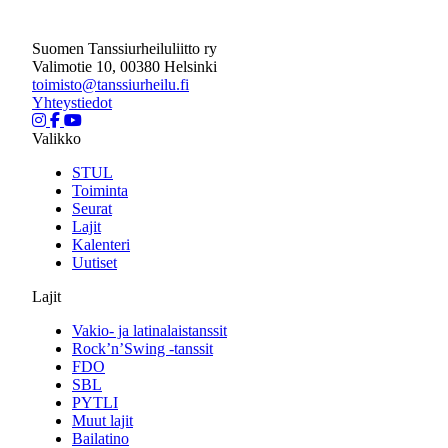
Suomen Tanssiurheiluliitto ry
Valimotie 10, 00380 Helsinki
toimisto@tanssiurheilu.fi
Yhteystiedot
Valikko
STUL
Toiminta
Seurat
Lajit
Kalenteri
Uutiset
Lajit
Vakio- ja latinalaistanssit
Rock’n’Swing -tanssit
FDO
SBL
PYTLI
Muut lajit
Bailatino