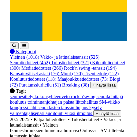
Kategoriat
Yleinen
(1018)
Vakio- ja latinalaistanssit
(525)
Seuratiedotteet
(452)
Tulostiedotteet
(321)
Kilpailutiedotteet
(300)
Mediatiedotteet
(266)
Rock'n'swing -tanssit
(194)
Kansainväliset asiat
(176)
Muut
(170)
Jäsentiedote
(122)
Koulutustiedotteet
(118)
Maajoukkuetiedotteet
(73)
Blogi
(72)
Paratanssiurheilu
(51)
Breaking
(38)
+ näytä lisää
Tagit
seuraesittely
kokousyhteenveto
rock'n'swing
seurakehittäjä
koulutus
toiminnanjohtajan palsta
liittohallitus
SM-viikko
kongressi
tähtiseura
lasten tanssin linjaus
kysely
valmentajalisenssi
auditointi
vuosi-ilmoitus
+ näytä lisää
20.5.2025
• Kilpailutiedotteet
• Tulostiedotteet
• Vakio- ja
latinalaistanssit
• Yleinen
Ikämestaruuksien tunnelma hurmasi Oulussa – SM-titteleitä
ja tanssin juhlaa