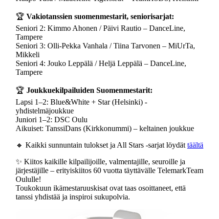
🏆
Vakiotanssien suomenmestarit, seniorisarjat:
Seniori 2: Kimmo Ahonen / Päivi Rautio – DanceLine,
Tampere
Seniori 3: Olli-Pekka Vanhala / Tiina Tarvonen – MiUrTa,
Mikkeli
Seniori 4: Jouko Leppälä / Heljä Leppälä – DanceLine,
Tampere
🏆
Joukkuekilpailuiden Suomenmestarit:
Lapsi 1–2: Blue&White + Star (Helsinki) -
yhdistelmäjoukkue
Juniori 1–2: DSC Oulu
Aikuiset: TanssiDans (Kirkkonummi) – keltainen joukkue
🔸 Kaikki sunnuntain tulokset ja All Stars -sarjat löydät
täältä
✨ Kiitos kaikille kilpailijoille, valmentajille, seuroille ja
järjestäjille – erityiskiitos 60 vuotta täyttävälle TelemarkTeam
Oululle!
Toukokuun ikämestaruuskisat ovat taas osoittaneet, että
tanssi yhdistää ja inspiroi sukupolvia.