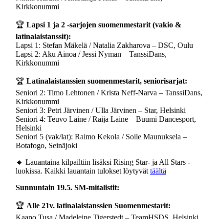
Kirkkonummi
🏆
Lapsi 1 ja 2 -sarjojen suomenmestarit (vakio &
latinalaistanssit):
Lapsi 1: Stefan Mäkelä / Natalia Zakharova – DSC, Oulu
Lapsi 2: Aku Ainoa / Jessi Nyman – TanssiDans,
Kirkkonummi
🏆
Latinalaistanssien suomenmestarit, seniorisarjat:
Seniori 2: Timo Lehtonen / Krista Neff-Narva – TanssiDans,
Kirkkonummi
Seniori 3: Petri Järvinen / Ulla Järvinen – Star, Helsinki
Seniori 4: Teuvo Laine / Raija Laine – Buumi Dancesport,
Helsinki
Seniori 5 (vak/lat): Raimo Kekola / Soile Maunuksela –
Botafogo, Seinäjoki
🔸 Lauantaina kilpailtiin lisäksi Rising Star- ja All Stars -
luokissa. Kaikki lauantain tulokset löytyvät
täältä
Sunnuntain 19.5. SM-mitalistit:
🏆
Alle 21v. latinalaistanssien Suomenmestarit:
Kaapo Tusa / Madeleine Tigerstedt – TeamHSDS, Helsinki