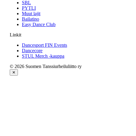
SBL
PYTLI
Muut lajit
Bailatino
Easy Dance Club
Linkit
Dancesport FIN Events
Dancecore
STUL Merch -kauppa
© 2026 Suomen Tanssiurheiluliitto ry
✕