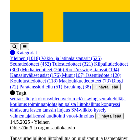
Kategoriat
Yleinen
(1018)
Vakio- ja latinalaistanssit
(525)
Seuratiedotteet
(452)
Tulostiedotteet
(321)
Kilpailutiedotteet
(300)
Mediatiedotteet
(266)
Rock'n'swing -tanssit
(194)
Kansainväliset asiat
(176)
Muut
(167)
Jäsentiedote
(120)
Koulutustiedotteet
(118)
Maajoukkuetiedotteet
(73)
Blogi
(72)
Paratanssiurheilu
(51)
Breaking
(38)
+ näytä lisää
Tagit
seuraesittely
kokousyhteenveto
rock'n'swing
seurakehittäjä
koulutus
toiminnanjohtajan palsta
liittohallitus
kongressi
tähtiseura
lasten tanssin linjaus
SM-viikko
kysely
valmentajalisenssi
auditointi
vuosi-ilmoitus
+ näytä lisää
14.5.2025
• Yleinen
Ohjesääntö ja organisaatiokaavio
Tanssiurheiluliiton liittohallitus on uudistanut ja täsmentänyt