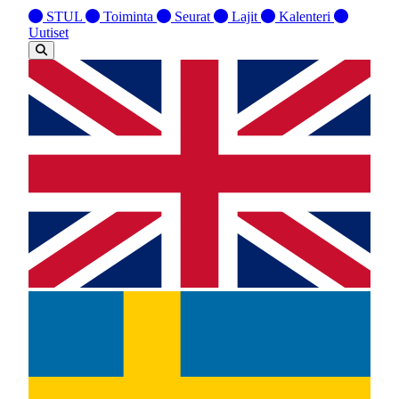
STUL
Toiminta
Seurat
Lajit
Kalenteri
Uutiset