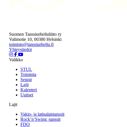
Suomen Tanssiurheiluliitto ry
Valimotie 10, 00380 Helsinki
toimisto@tanssiurheilu.fi
Yhteystiedot
Valikko
STUL
Toiminta
Seurat
Lajit
Kalenteri
Uutiset
Lajit
Vakio- ja latinalaistanssit
Rock’n’Swing -tanssit
FDO