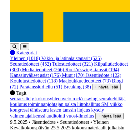
Kategoriat
Yleinen
(1018)
Vakio- ja latinalaistanssit
(525)
Seuratiedotteet
(452)
Tulostiedotteet
(321)
Kilpailutiedotteet
(300)
Mediatiedotteet
(266)
Rock'n'swing -tanssit
(194)
Kansainväliset asiat
(176)
Muut
(170)
Jäsentiedote
(122)
Koulutustiedotteet
(118)
Maajoukkuetiedotteet
(73)
Blogi
(72)
Paratanssiurheilu
(51)
Breaking
(38)
+ näytä lisää
Tagit
seuraesittely
kokousyhteenveto
rock'n'swing
seurakehittäjä
koulutus
toiminnanjohtajan palsta
liittohallitus
SM-viikko
kongressi
tähtiseura
lasten tanssin linjaus
kysely
valmentajalisenssi
auditointi
vuosi-ilmoitus
+ näytä lisää
9.5.2025
• Jäsentiedote
• Seuratiedotteet
• Yleinen
Kevätkokouspäivän 25.5.2025 kokousmateriaalit julkaistu