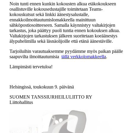
Noin tunti ennen kunkin kokousten alkua etäkokoukseen
osallistuville kokousedustajille toimitetaan Teams-
kokouskutsut sekä linkki äänestysalustalle,
ennakkoilmoittautumislomakkeella mainittuun
sähköpostiosoitteeseen. Samalla käynnistyy valtakirjojen
tarkastus, joka päättyy puoli tuntia ennen kokouksen alkua.
Valtakirjojen tarkastuksen jälkeen suoritetaan koeäänestys
älypuhelimilla sekä läsnäolijoille että etänä äänestäville.
Tarjoiluihin varautuaksemme pyydämme myös paikan päälle
saapuvilta ilmoittautumisia
tällä verkkolomakkeella
.
Lämpimästi tervetuloa!
Helsingissä, toukokuun 9. päivänä
SUOMEN TANSSIURHEILULIITTO RY
Liittohallitus