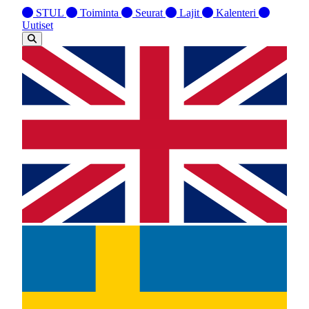
STUL
Toiminta
Seurat
Lajit
Kalenteri
Uutiset