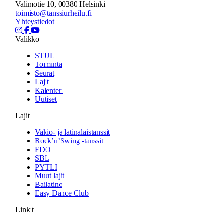
Valimotie 10, 00380 Helsinki
toimisto@tanssiurheilu.fi
Yhteystiedot
Valikko
STUL
Toiminta
Seurat
Lajit
Kalenteri
Uutiset
Lajit
Vakio- ja latinalaistanssit
Rock’n’Swing -tanssit
FDO
SBL
PYTLI
Muut lajit
Bailatino
Easy Dance Club
Linkit