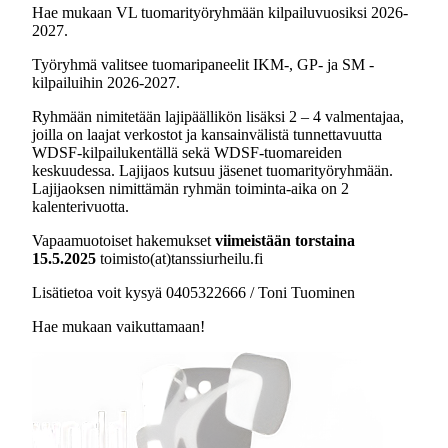
Hae mukaan VL tuomarityöryhmään kilpailuvuosiksi 2026-
2027.
Työryhmä valitsee tuomaripaneelit IKM-, GP- ja SM -
kilpailuihin 2026-2027.
Ryhmään nimitetään lajipäällikön lisäksi 2 – 4 valmentajaa,
joilla on laajat verkostot ja kansainvälistä tunnettavuutta
WDSF-kilpailukentällä sekä WDSF-tuomareiden
keskuudessa. Lajijaos kutsuu jäsenet tuomarityöryhmään.
Lajijaoksen nimittämän ryhmän toiminta-aika on 2
kalenterivuotta.
Vapaamuotoiset hakemukset
viimeistään torstaina
15.5.2025
toimisto(at)tanssiurheilu.fi
Lisätietoa voit kysyä 0405322666 / Toni Tuominen
Hae mukaan vaikuttamaan!