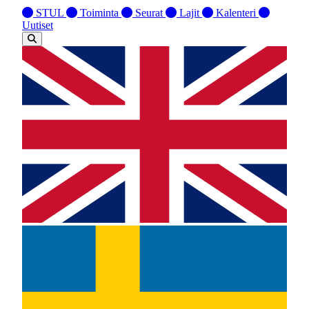
STUL
Toiminta
Seurat
Lajit
Kalenteri
Uutiset