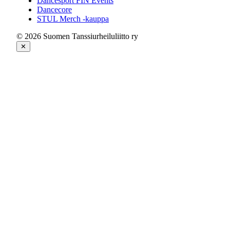
Dancesport FIN Events
Dancecore
STUL Merch -kauppa
© 2026 Suomen Tanssiurheiluliitto ry
✕