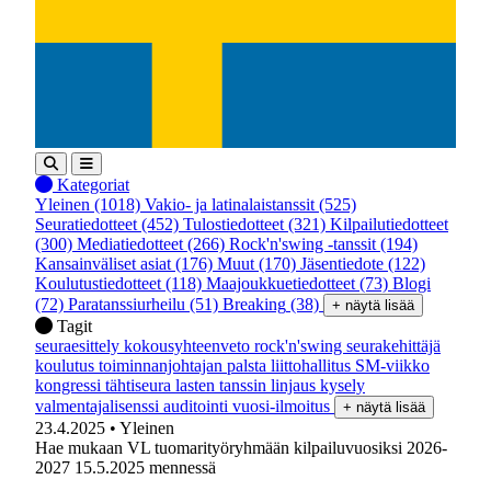
Kategoriat
Yleinen
(1018)
Vakio- ja latinalaistanssit
(525)
Seuratiedotteet
(452)
Tulostiedotteet
(321)
Kilpailutiedotteet
(300)
Mediatiedotteet
(266)
Rock'n'swing -tanssit
(194)
Kansainväliset asiat
(176)
Muut
(170)
Jäsentiedote
(122)
Koulutustiedotteet
(118)
Maajoukkuetiedotteet
(73)
Blogi
(72)
Paratanssiurheilu
(51)
Breaking
(38)
+ näytä lisää
Tagit
seuraesittely
kokousyhteenveto
rock'n'swing
seurakehittäjä
koulutus
toiminnanjohtajan palsta
liittohallitus
SM-viikko
kongressi
tähtiseura
lasten tanssin linjaus
kysely
valmentajalisenssi
auditointi
vuosi-ilmoitus
+ näytä lisää
23.4.2025
• Yleinen
Hae mukaan VL tuomarityöryhmään kilpailuvuosiksi 2026-
2027 15.5.2025 mennessä