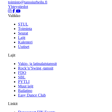
toimisto@tanssiurheilu.fi
Yhteystiedot
Valikko
STUL
Toiminta
Seurat
Lajit
Kalenteri
Uutiset
Lajit
Vakio- ja latinalaistanssit
Rock’n’Swing -tanssit
FDO
SBL
PYTLI
Muut lajit
Bailatino
Easy Dance Club
Linkit