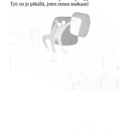
Työ on jo pitkällä, joten onnea matkaan!