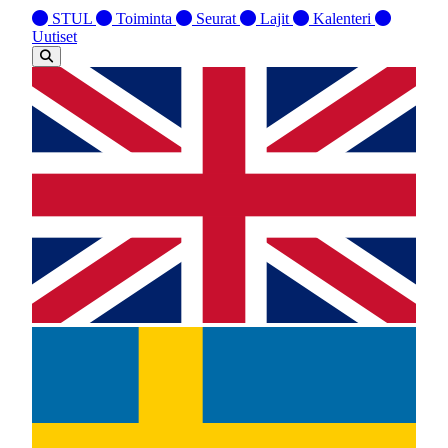
STUL
Toiminta
Seurat
Lajit
Kalenteri
Uutiset