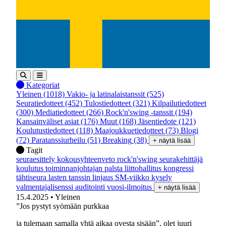
Kategoriat
Yleinen
(1018)
Vakio- ja latinalaistanssit
(525)
Seuratiedotteet
(452)
Tulostiedotteet
(321)
Kilpailutiedotteet
(300)
Mediatiedotteet
(266)
Rock'n'swing -tanssit
(194)
Kansainväliset asiat
(176)
Muut
(168)
Jäsentiedote
(121)
Koulutustiedotteet
(118)
Maajoukkuetiedotteet
(73)
Blogi
(72)
Paratanssiurheilu
(51)
Breaking
(38)
+ näytä lisää
Tagit
seuraesittely
kokousyhteenveto
rock'n'swing
seurakehittäjä
koulutus
toiminnanjohtajan palsta
liittohallitus
kongressi
tähtiseura
lasten tanssin linjaus
SM-viikko
kysely
valmentajalisenssi
auditointi
vuosi-ilmoitus
+ näytä lisää
15.4.2025
• Yleinen
”Jos pystyt syömään purkkaa
ja tulemaan samalla yhtä aikaa ovesta sisään”, olet juuri