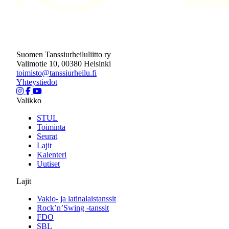
Suomen Tanssiurheiluliitto ry
Valimotie 10, 00380 Helsinki
toimisto@tanssiurheilu.fi
Yhteystiedot
Valikko
STUL
Toiminta
Seurat
Lajit
Kalenteri
Uutiset
Lajit
Vakio- ja latinalaistanssit
Rock’n’Swing -tanssit
FDO
SBL