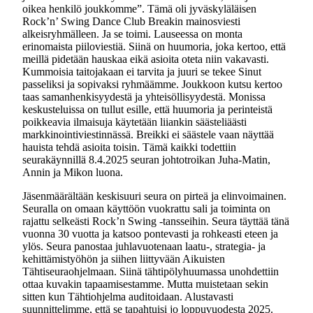
oikea henkilö joukkomme”. Tämä oli jyväskyläläisen
Rock’n’ Swing Dance Club Breakin mainosviesti
alkeisryhmälleen. Ja se toimi. Lauseessa on monta
erinomaista piiloviestiä. Siinä on huumoria, joka kertoo, että
meillä pidetään hauskaa eikä asioita oteta niin vakavasti.
Kummoisia taitojakaan ei tarvita ja juuri se tekee Sinut
passeliksi ja sopivaksi ryhmäämme. Joukkoon kutsu kertoo
taas samanhenkisyydestä ja yhteisöllisyydestä. Monissa
keskusteluissa on tullut esille, että huumoria ja perinteistä
poikkeavia ilmaisuja käytetään liiankin säästeliäästi
markkinointiviestinnässä. Breikki ei säästele vaan näyttää
hauista tehdä asioita toisin. Tämä kaikki todettiin
seurakäynnillä 8.4.2025 seuran johtotroikan Juha-Matin,
Annin ja Mikon luona.
Jäsenmäärältään keskisuuri seura on pirteä ja elinvoimainen.
Seuralla on omaan käyttöön vuokrattu sali ja toiminta on
rajattu selkeästi Rock’n Swing -tansseihin. Seura täyttää tänä
vuonna 30 vuotta ja katsoo pontevasti ja rohkeasti eteen ja
ylös. Seura panostaa juhlavuotenaan laatu-, strategia- ja
kehittämistyöhön ja siihen liittyvään Aikuisten
Tähtiseuraohjelmaan. Siinä tähtipölyhuumassa unohdettiin
ottaa kuvakin tapaamisestamme. Mutta muistetaan sekin
sitten kun Tähtiohjelma auditoidaan. Alustavasti
suunnittelimme, että se tapahtuisi jo loppuvuodesta 2025.