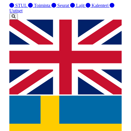
STUL
Toiminta
Seurat
Lajit
Kalenteri
Uutiset