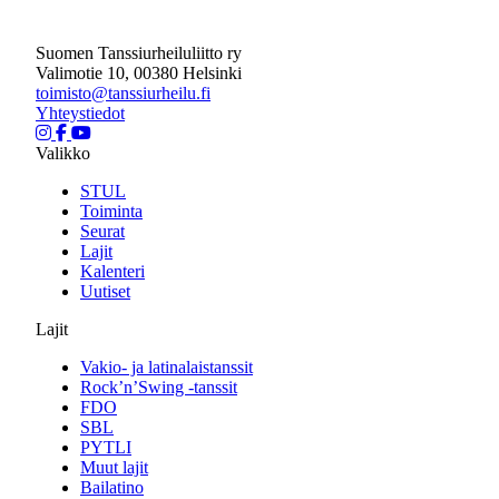
Suomen Tanssiurheiluliitto ry
Valimotie 10, 00380 Helsinki
toimisto@tanssiurheilu.fi
Yhteystiedot
Valikko
STUL
Toiminta
Seurat
Lajit
Kalenteri
Uutiset
Lajit
Vakio- ja latinalaistanssit
Rock’n’Swing -tanssit
FDO
SBL
PYTLI
Muut lajit
Bailatino