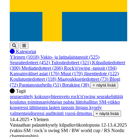
Kategoriat
Yleinen
(1018)
Vakio- ja latinalaistanssit
(525)
Seuratiedotteet
(452)
Tulostiedotteet
(321)
Kilpailutiedotteet
(300)
Mediatiedotteet
(266)
Rock'n'swing -tanssit
(194)
Kansainväliset asiat
(176)
Muut
(170)
Jäsentiedote
(122)
Koulutustiedotteet
(118)
Maajoukkuetiedotteet
(73)
Blogi
(72)
Paratanssiurheilu
(51)
Breaking
(38)
+ näytä lisää
Tagit
seuraesittely
kokousyhteenveto
rock'n'swing
seurakehittäjä
koulutus
toiminnanjohtajan palsta
liittohallitus
SM-viikko
kongressi
tähtiseura
lasten tanssin linjaus
kysely
valmentajalisenssi
auditointi
vuosi-ilmoitus
+ näytä lisää
14.4.2025
• Yleinen
Vastaathan palautekysely kilpailuviikonlopusta 12-13.4.2025
(vakio-SM / rock´n swing SM / BW world cup / RS Nordic
championship)