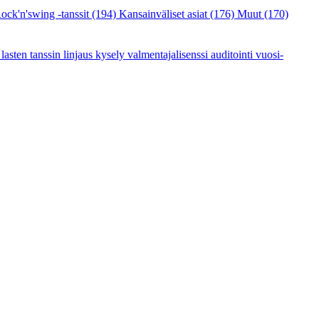
ock'n'swing -tanssit
(194)
Kansainväliset asiat
(176)
Muut
(170)
a
lasten tanssin linjaus
kysely
valmentajalisenssi
auditointi
vuosi-