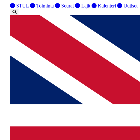
STUL
Toiminta
Seurat
Lajit
Kalenteri
Uutiset