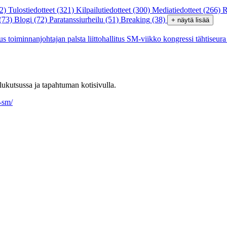
2)
Tulostiedotteet
(321)
Kilpailutiedotteet
(300)
Mediatiedotteet
(266)
R
(73)
Blogi
(72)
Paratanssiurheilu
(51)
Breaking
(38)
+ näytä lisää
tus
toiminnanjohtajan palsta
liittohallitus
SM-viikko
kongressi
tähtiseur
ukutsussa ja tapahtuman kotisivulla.
-sm/