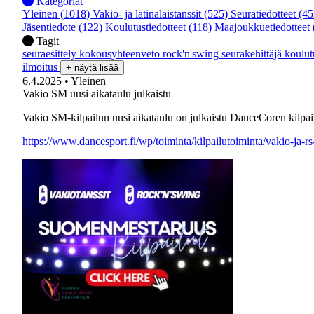
Kategoriat
Yleinen
(1018)
Vakio- ja latinalaistanssit
(525)
Seuratiedotteet
(45
Jäsentiedote
(122)
Koulutustiedotteet
(118)
Maajoukkuetiedotteet
Tagit
seuraesittely
kokousyhteenveto
rock'n'swing
seurakehittäjä
koulu
ilmoitus
+ näytä lisää
6.4.2025
• Yleinen
Vakio SM uusi aikataulu julkaistu
Vakio SM-kilpailun uusi aikataulu on julkaistu DanceCoren kilpail
https://www.dancesport.fi/wp/toiminta/kilpailutoiminta/vakio-ja-rs