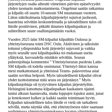
järjestelyjen osalta aiheutti viimeisten päivien epäselvyydet
yhden tuomarin matkustamisesta. Ongelmat saatiin ratkaistua
ja kilpailu oli suurin 10-tanssin SM muutamaan vuoteen.
Liiton näkökulmasta kilpailujärjestelyt sujuivat juoheasti,
haasteista selvittiin keskustelemalla ja taloudellinen tulos oli
liitolle positiivinen, pitkälti ilmaisen kilpailupaikan ja
suhteellisen suure osallistujamäärän vuoksi.
Vuoden 2025 latin SM-kilpailut kilpailtiin Oulussa ja
yhteistyöseurana toimi DSC Oulu. Aktiivinen ja talkoisiin
tottunut ydinporukka hoiti järjestelyt sujuvasti ja vaikka
myös seuralle uusi kilpailupaikka toi mukanaan useita
yllätyksiä, luovuudella niistäkin selvittiin. Seuran
puheenjohtaja kommentoi ” Yhteistyöseuran puolesta Latin-
SM kilpailu oli todella onnistunut. Yhteistyö liiton kanssa
meni mutkattomasti ja yhteisissä Teams- palavereissa asiat
saatiin sovittua helposti. Myös taloudellisesti kilpailut olivat
yhdet tuottoisimmat mitä seura on järjestänyt.” Myös
kilpailunjohtaja oli tyytyväinen kilpailun järjestelyihin.
Helsingistä katsottuna kilpailupaikan kaukainen sijainti
tuntui alkuun haastavalta, mutta loppujen lopuksi autot, junat
ja lentokoneet kulkee ja kaikki saatiin toimimaan hyvin.
Kilpailun taloudellinen tulos liitolle ei vielä ole tarkalleen
selvillä, mutta näyttää siltä, että yhteistyöseura tulee saamaan
uudistetussa yhteistyösopimuksessa luvatun ylimääräisen