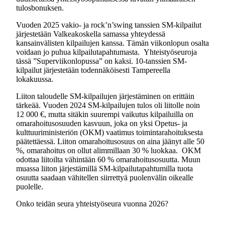
tulosbonuksen.
Vuoden 2025 vakio- ja rock’n’swing tanssien SM-kilpailut
järjestetään Valkeakoskella samassa yhteydessä
kansainvälisten kilpailujen kanssa. Tämän viikonlopun osalta
voidaan jo puhua kilpailutapahtumasta. Yhteistyöseuroja
tässä ”Superviikonlopussa” on kaksi. 10-tanssien SM-
kilpailut järjestetään todennäköisesti Tampereella
lokakuussa.
Liiton taloudelle SM-kilpailujen järjestäminen on erittäin
tärkeää. Vuoden 2024 SM-kilpailujen tulos oli liitolle noin
12 000 €, mutta sitäkin suurempi vaikutus kilpailuilla on
omarahoitusosuuden kasvuun, joka on yksi Opetus- ja
kulttuuriministeriön (OKM) vaatimus toimintarahoituksesta
päätettäessä. Liiton omarahoitusosuus on aina jäänyt alle 50
%, omarahoitus on ollut alimmillaan 30 % luokkaa. OKM
odottaa liitoilta vähintään 60 % omarahoitusosuutta. Muun
muassa liiton järjestämillä SM-kilpailutapahtumilla tuota
osuutta saadaan vähitellen siirrettyä puolenvälin oikealle
puolelle.
Onko teidän seura yhteistyöseura vuonna 2026?