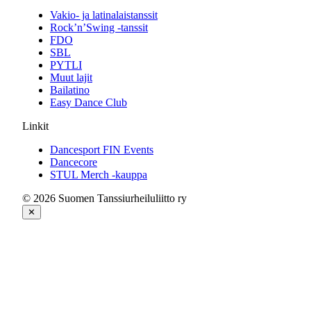
Vakio- ja latinalaistanssit
Rock’n’Swing -tanssit
FDO
SBL
PYTLI
Muut lajit
Bailatino
Easy Dance Club
Linkit
Dancesport FIN Events
Dancecore
STUL Merch -kauppa
© 2026 Suomen Tanssiurheiluliitto ry
✕