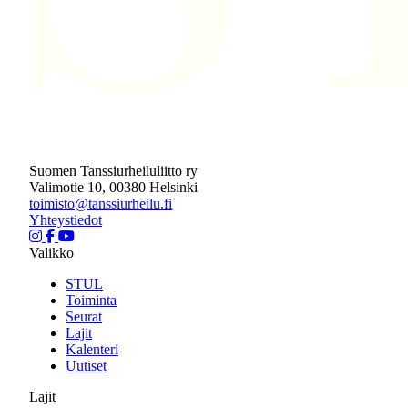
Suomen Tanssiurheiluliitto ry
Valimotie 10, 00380 Helsinki
toimisto@tanssiurheilu.fi
Yhteystiedot
Valikko
STUL
Toiminta
Seurat
Lajit
Kalenteri
Uutiset
Lajit