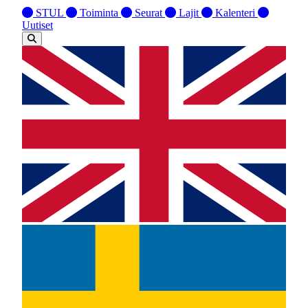
STUL
Toiminta
Seurat
Lajit
Kalenteri
Uutiset