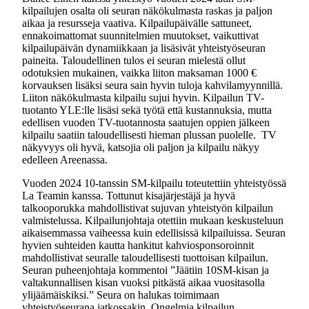
kilpailujen osalta oli seuran näkökulmasta raskas ja paljon
aikaa ja resursseja vaativa. Kilpailupäivälle sattuneet,
ennakoimattomat suunnitelmien muutokset, vaikuttivat
kilpailupäivän dynamiikkaan ja lisäsivät yhteistyöseuran
paineita. Taloudellinen tulos ei seuran mielestä ollut
odotuksien mukainen, vaikka liiton maksaman 1000 €
korvauksen lisäksi seura sain hyvin tuloja kahvilamyynnillä.
Liiton näkökulmasta kilpailu sujui hyvin. Kilpailun TV-
tuotanto YLE:lle lisäsi sekä työtä että kustannuksia, mutta
edellisen vuoden TV-tuotannosta saatujen oppien jälkeen
kilpailu saatiin taloudellisesti hieman plussan puolelle. TV
näkyvyys oli hyvä, katsojia oli paljon ja kilpailu näkyy
edelleen Areenassa.
Vuoden 2024 10-tanssin SM-kilpailu toteutettiin yhteistyössä
La Teamin kanssa. Tottunut kisajärjestäjä ja hyvä
talkooporukka mahdollistivat sujuvan yhteistyön kilpailun
valmistelussa. Kilpailunjohtaja otettiin mukaan keskusteluun
aikaisemmassa vaiheessa kuin edellisissä kilpailuissa. Seuran
hyvien suhteiden kautta hankitut kahviosponsoroinnit
mahdollistivat seuralle taloudellisesti tuottoisan kilpailun.
Seuran puheenjohtaja kommentoi ”Jäätiin 10SM-kisan ja
valtakunnallisen kisan vuoksi pitkästä aikaa vuositasolla
ylijäämäiskiksi.” Seura on halukas toimimaan
yhteistyöseurana jatkossakin. Ongelmia kilpailun