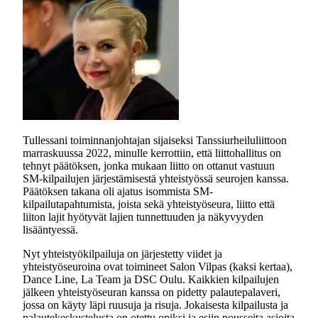
Tullessani toiminnanjohtajan sijaiseksi Tanssiurheiluliittoon
marraskuussa 2022, minulle kerrottiin, että liittohallitus on
tehnyt päätöksen, jonka mukaan liitto on ottanut vastuun
SM-kilpailujen järjestämisestä yhteistyössä seurojen kanssa.
Päätöksen takana oli ajatus isommista SM-
kilpailutapahtumista, joista sekä yhteistyöseura, liitto että
liiton lajit hyötyvät lajien tunnettuuden ja näkyvyyden
lisääntyessä.
Nyt yhteistyökilpailuja on järjestetty viidet ja
yhteistyöseuroina ovat toimineet Salon Vilpas (kaksi kertaa),
Dance Line, La Team ja DSC Oulu. Kaikkien kilpailujen
jälkeen yhteistyöseuran kanssa on pidetty palautepalaveri,
jossa on käyty läpi ruusuja ja risuja. Jokaisesta kilpailusta ja
palautekeskustelusta on otettu opiksi ja esiin nousseita asioita