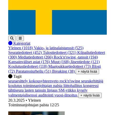
Kategoriat
Yleinen
(1018)
Vakio- ja latinalaistanssit
(525)
Seuratiedotteet
(452)
Tulostiedotteet
(321)
Kilpailutiedotteet
(300)
Mediatiedotteet
(266)
Rock'n'swing -tanssit
(194)
Kansainväliset asiat
(176)
Muut
(168)
Jäsentiedote
(121)
Koulutustiedotteet
(118)
Maajoukkuetiedotteet
(73)
Blogi
(72)
Paratanssiurheilu
(51)
Breaking
(38)
+ näytä lisää
Tagit
seuraesittely
kokousyhteenveto
rock'n'swing
seurakehittäjä
koulutus
toiminnanjohtajan palsta
liittohallitus
kongressi
tähtiseura
lasten tanssin linjaus
SM-viikko
kysely
valmentajalisenssi
auditointi
vuosi-ilmoitus
+ näytä lisää
20.3.2025
• Yleinen
Toiminnanjohtajan palsta 12/25