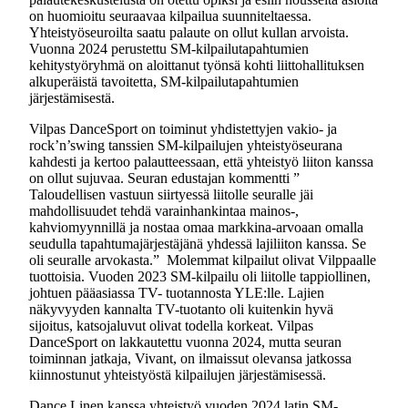
on huomioitu seuraavaa kilpailua suunniteltaessa.
Yhteistyöseuroilta saatu palaute on ollut kullan arvoista.
Vuonna 2024 perustettu SM-kilpailutapahtumien
kehitystyöryhmä on aloittanut työnsä kohti liittohallituksen
alkuperäistä tavoitetta, SM-kilpailutapahtumien
järjestämisestä.
Vilpas DanceSport on toiminut yhdistettyjen vakio- ja
rock’n’swing tanssien SM-kilpailujen yhteistyöseurana
kahdesti ja kertoo palautteessaan, että yhteistyö liiton kanssa
on ollut sujuvaa. Seuran edustajan kommentti ”
Taloudellisen vastuun siirtyessä liitolle seuralle jäi
mahdollisuudet tehdä varainhankintaa mainos-,
kahviomyynnillä ja nostaa omaa markkina-arvoaan omalla
seudulla tapahtumajärjestäjänä yhdessä lajiliiton kanssa. Se
oli seuralle arvokasta.” Molemmat kilpailut olivat Vilppaalle
tuottoisia. Vuoden 2023 SM-kilpailu oli liitolle tappiollinen,
johtuen pääasiassa TV- tuotannosta YLE:lle. Lajien
näkyvyyden kannalta TV-tuotanto oli kuitenkin hyvä
sijoitus, katsojaluvut olivat todella korkeat. Vilpas
DanceSport on lakkautettu vuonna 2024, mutta seuran
toiminnan jatkaja, Vivant, on ilmaissut olevansa jatkossa
kiinnostunut yhteistyöstä kilpailujen järjestämisessä.
Dance Linen kanssa yhteistyö vuoden 2024 latin SM-