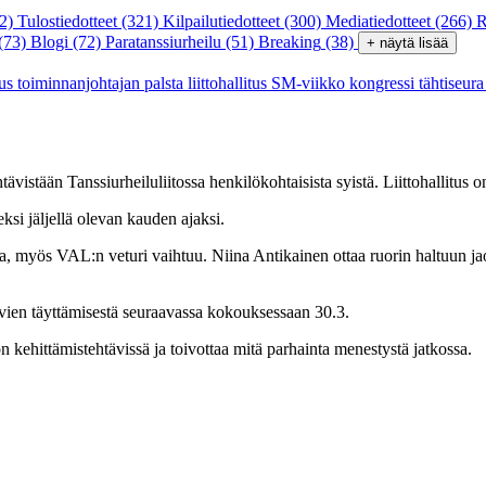
2)
Tulostiedotteet
(321)
Kilpailutiedotteet
(300)
Mediatiedotteet
(266)
R
(73)
Blogi
(72)
Paratanssiurheilu
(51)
Breaking
(38)
+ näytä lisää
tus
toiminnanjohtajan palsta
liittohallitus
SM-viikko
kongressi
tähtiseur
ävistään Tanssiurheiluliitossa henkilökohtaisista syistä. Liittohallitus
ksi jäljellä olevan kauden ajaksi.
na, myös VAL:n veturi vaihtuu. Niina Antikainen ottaa ruorin haltuun jao
vien täyttämisestä seuraavassa kokouksessaan 30.3.
ton kehittämistehtävissä ja toivottaa mitä parhainta menestystä jatkossa.