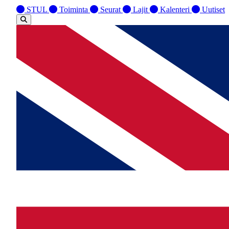
STUL
Toiminta
Seurat
Lajit
Kalenteri
Uutiset