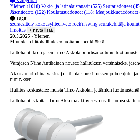
Kategoriat
Yleinen
(1018)
Vakio- ja latinalaistanssit
(525)
Seuratiedotteet
(45
Jäsentiedote
(122)
Koulutustiedotteet
(118)
Maajoukkuetiedotteet
Tagit
seuraesittely
kokousyhteenveto
rock'n'swing
seurakehittäjä
koulu
ilmoitus
+ näytä lisää
20.3.2025
• Yleinen
Muutoksia liittohallituksen luottamushenkilöissä
Liittohallituksen jäsen Timo Akkola on irtisanoutunut luottamusteht
Varajäsen Niina Antikainen nousee hallituksen varsinaiseksi jäsene
Akkolan toimittua vakio- ja latinalaistanssijaoksen puheenjohtaja
nimityksen.
Hallitus keskustelee muista Timo Akkolan jättämien luottmustehtä
Liittohallitus kiittää Timo Akkolaa aktiivisesta osallistumisesta lii