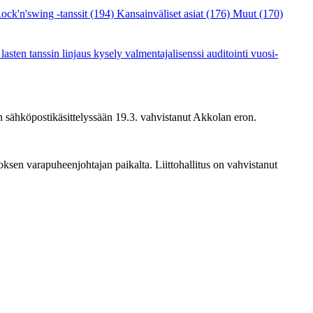
ock'n'swing -tanssit
(194)
Kansainväliset asiat
(176)
Muut
(170)
a
lasten tanssin linjaus
kysely
valmentajalisenssi
auditointi
vuosi-
 on sähköpostikäsittelyssään 19.3. vahvistanut Akkolan eron.
ksen varapuheenjohtajan paikalta. Liittohallitus on vahvistanut