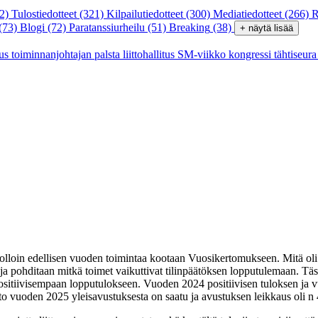
2)
Tulostiedotteet
(321)
Kilpailutiedotteet
(300)
Mediatiedotteet
(266)
R
(73)
Blogi
(72)
Paratanssiurheilu
(51)
Breaking
(38)
+ näytä lisää
tus
toiminnanjohtajan palsta
liittohallitus
SM-viikko
kongressi
tähtiseur
a, jolloin edellisen vuoden toimintaa kootaan Vuosikertomukseen. Mitä oli
ti ja pohditaan mitkä toimet vaikuttivat tilinpäätöksen lopputulemaan. Tä
positiivisempaan lopputulokseen. Vuoden 2024 positiivisen tuloksen j
eto vuoden 2025 yleisavustuksesta on saatu ja avustuksen leikkaus oli n