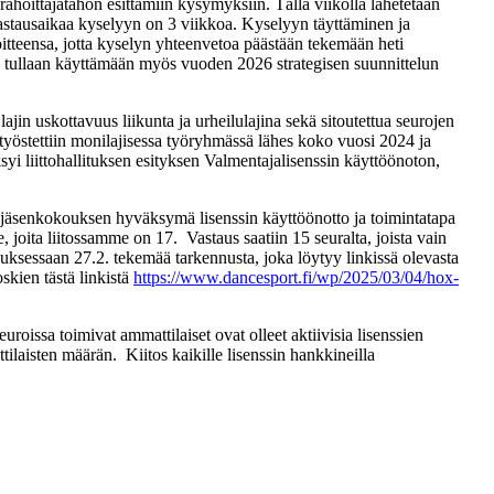
tä rahoittajatahon esittämiin kysymyksiin. Tällä viikolla lähetetään
Vastausaikaa kyselyyn on 3 viikkoa. Kyselyyn täyttäminen ja
itteensa, jotta kyselyn yhteenvetoa päästään tekemään heti
aa tullaan käyttämään myös vuoden 2026 strategisen suunnittelun
lajin uskottavuus liikunta ja urheilulajina sekä sitoutettua seurojen
 työstettiin monilajisessa työryhmässä lähes koko vuosi 2024 ja
yi liittohallituksen esityksen Valmentajalisenssin käyttöönoton,
ja jäsenkokouksen hyväksymä lisenssin käyttöönotto ja toimintatapa
e, joita liitossamme on 17. Vastaus saatiin 15 seuralta, joista vain
kouksessaan 27.2. tekemää tarkennusta, joka löytyy linkissä olevasta
skien tästä linkistä
https://www.dancesport.fi/wp/2025/03/04/hox-
uroissa toimivat ammattilaiset ovat olleet aktiivisia lisenssien
ilaisten määrän. Kiitos kaikille lisenssin hankkineilla