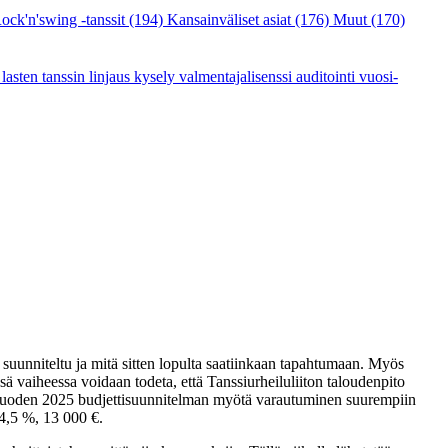
ock'n'swing -tanssit
(194)
Kansainväliset asiat
(176)
Muut
(170)
a
lasten tanssin linjaus
kysely
valmentajalisenssi
auditointi
vuosi-
 suunniteltu ja mitä sitten lopulta saatiinkaan tapahtumaan. Myös
ssä vaiheessa voidaan todeta, että Tanssiurheiluliiton taloudenpito
a vuoden 2025 budjettisuunnitelman myötä varautuminen suurempiin
 4,5 %, 13 000 €.