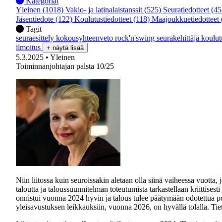
Kategoriat
Yleinen
(1018)
Vakio- ja latinalaistanssit
(525)
Seuratiedotteet
(45
Jäsentiedote
(122)
Koulutustiedotteet
(118)
Maajoukkuetiedotteet
Tagit
seuraesittely
kokousyhteenveto
rock'n'swing
seurakehittäjä
koulu
ilmoitus
+ näytä lisää
5.3.2025
• Yleinen
Toiminnanjohtajan palsta 10/25
Niin liitossa kuin seuroissakin aletaan olla siinä vaiheessa vuott
taloutta ja taloussuunnitelman toteutumista tarkastellaan kriittises
onnistui vuonna 2024 hyvin ja talous tulee päätymään odotettua 
yleisavustuksen leikkauksiin, vuonna 2026, on hyvällä tolalla. Ti