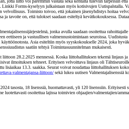
aan, jotta liitto voi paremmin vastata sekä kentältä tuleviin tarpeisiin et
sa. Linkki Forms-kyselyyn julkaistaan myös kotisivujen Uutispalstalla. 
elvollisuus. Toimisto toivoo, että jokainen jäsenyhdistys hoitaa velvo
a ja tavoite on, että tulokset saadaan esiteltyä kevätkokouksessa. Dat
mentajalisenssijärjestelmä, jonka avulla saadaan osoitettua rahoittajalle 
een eettiseen ja vastuullisen valmennustoimintaan seuroissa. Uudistusta
i käyttöönotosta. Asia esiteltiin myös syyskokoukselle 2024, joka hyväks
lisenssiuudistus saatiin tehtyä Toimintasuunnitelman mukaisesti.
at liittoon 28.2.2025 mennessä. Koska liittohallituksen tekemä linjaus 
lisivat ilmoituksen tehneet. Erityisen velvoittava linjaus oli Tähtiseuroill
ttu lisäaikaa 13.3. saakka. Seurat voivat noudattaa liittohallituksen ko
ettava-valmentajansa-liittoon/
sekä lukea uutisen Valmentajalisenssiä ko
 tasosta, 18 lisenssiä, huomattavasti, yli 120 lisenssiin. Erityisesti se
luotettavasti osoitettua lajissa toimivien ohjaajien/valmentajien/ammatt