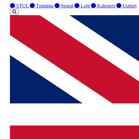
STUL
Toiminta
Seurat
Lajit
Kalenteri
Uutiset