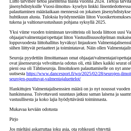
Liitto tarvitsee tietoa jäsentensä tilasta vuonna 2024. Tietoja tarvit
jäsenyhdistyksille Vuosi-ilmoitus- kyselyn linkki Jäsentiedottees
palauttaminen määräaikaan mennessä on jokaisen jäsenyhdistyksen v
huhtikuun alusta. Tuloksia hyödynnetään liiton Vuosikertomuksess
tukena ja valtionavustushaun pohjana syksyllä 2025.
Yksi viime vuoden toiminnan tavoitteista oli luoda liittoon uusi Val
ohjaajat/valmentajat/opettajat liiton Vastuullisuusohjelman mukais
loppuvuodesta liittohallitus hyväksyi linjauksen Valmentajalisenss
siihen liittyvät periaatteet ja toimintatavat. Näin ollen Valmentaja
Seuroja pyydettiin ilmoittamaan omat ohjaajat/valmentajat/opettaj
ovat jäsenseuroja velvoittavia odotus oli, että lähes kaikki seurat o
pieni osa oli Tähtiseuroja. Ilmoituksen palauttamiselle on nyt anne
uutisesta
https://www.dancesport.fi/wp/2025/02/28/seurojen-ilmoit
seurojen-puuttuvat-valmentajaluettelot/
Hankittujen Valmentajalisenssien määrä on jo nyt noussut vuoden 2024
hankinnassa. Toivottavasti suuntaus jatkuu saman laisena ja saamme 
vastuullisesta ja koko lajia hyödyttävästä toiminnasta.
Mukavaa kevään odotusta
Pirjo
Jos mieltäsi askarruttaa joku asia, ota rohkeasti yhteyttä