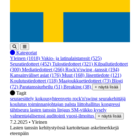
Kategoriat
Yleinen
(1018)
Vakio- ja latinalaistanssit
(525)
Seuratiedotteet
(452)
Tulostiedotteet
(321)
Kilpailutiedotteet
(300)
Mediatiedotteet
(266)
Rock'n'swing -tanssit
(194)
Kansainväliset asiat
(176)
Muut
(168)
Jäsentiedote
(121)
Koulutustiedotteet
(118)
Maajoukkuetiedotteet
(73)
Blogi
(72)
Paratanssiurheilu
(51)
Breaking
(38)
+ näytä lisää
Tagit
seuraesittely
kokousyhteenveto
rock'n'swing
seurakehittäjä
koulutus
toiminnanjohtajan palsta
liittohallitus
kongressi
tähtiseura
lasten tanssin linjaus
SM-viikko
kysely
valmentajalisenssi
auditointi
vuosi-ilmoitus
+ näytä lisää
7.2.2025
• Yleinen
Lasten tanssin kehitystyössä kartoitetaan askelmerkkejä
eteenpäin