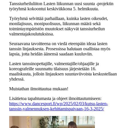
Tanssiurheiluliiton Lasten liikunnan uusi suunta -projektin
työryhmä kokoontui keskiviikkona 5. helmikuuta.
Työryhmä selvittää parhaillaan, kuinka lasten oikeudet,
monilajisuus, monipuolisuus, liikunnan määrä sekä
toimintaympäristön muutokset näkyvät tanssiurheilun
valmentajakoulutuksissa.
Seuraavana tavoitteena on viedä eteenpäin ideaa lasten
tanssin linjauksesta. Prosessissa halutaan osallistaa myös
lapsia, jotta heidän äänensä saadaan kuuluviin.
Lasten tanssinopettajille, valmentajille/ohjaajille ja
koreografeille suunnattu tilaisuus järjestetään 16.
maaliskuuta, jolloin linjauksen suuntaviivoista keskustellaan
yhdessä.
Muistathan ilmoittautua mukaan!
Lisätietoa tapahtumasta ja ohjeet ilmoittautumiseen:
https://www.dancesport.fi/wp/2025/02/03/kutsu-lasten-
tanssin-valmennuksen-kehittamispaivaan-16-3-2025/