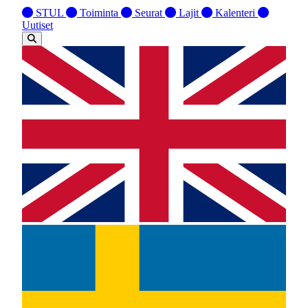
STUL
Toiminta
Seurat
Lajit
Kalenteri
Uutiset