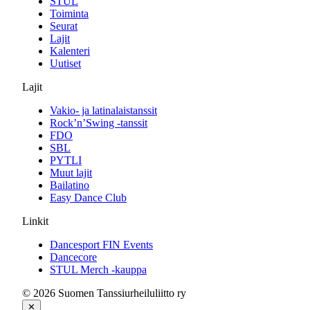
STUL
Toiminta
Seurat
Lajit
Kalenteri
Uutiset
Lajit
Vakio- ja latinalaistanssit
Rock’n’Swing -tanssit
FDO
SBL
PYTLI
Muut lajit
Bailatino
Easy Dance Club
Linkit
Dancesport FIN Events
Dancecore
STUL Merch -kauppa
© 2026 Suomen Tanssiurheiluliitto ry
✕