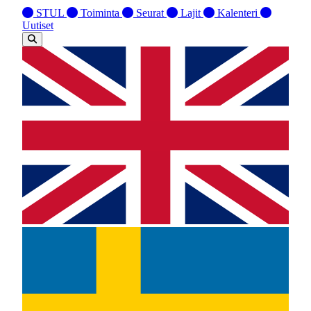
STUL
Toiminta
Seurat
Lajit
Kalenteri
Uutiset