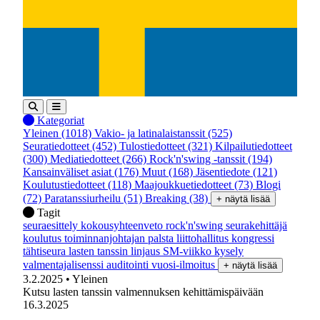
Kategoriat
Yleinen
(1018)
Vakio- ja latinalaistanssit
(525)
Seuratiedotteet
(452)
Tulostiedotteet
(321)
Kilpailutiedotteet
(300)
Mediatiedotteet
(266)
Rock'n'swing -tanssit
(194)
Kansainväliset asiat
(176)
Muut
(168)
Jäsentiedote
(121)
Koulutustiedotteet
(118)
Maajoukkuetiedotteet
(73)
Blogi
(72)
Paratanssiurheilu
(51)
Breaking
(38)
+ näytä lisää
Tagit
seuraesittely
kokousyhteenveto
rock'n'swing
seurakehittäjä
koulutus
toiminnanjohtajan palsta
liittohallitus
kongressi
tähtiseura
lasten tanssin linjaus
SM-viikko
kysely
valmentajalisenssi
auditointi
vuosi-ilmoitus
+ näytä lisää
3.2.2025
• Yleinen
Kutsu lasten tanssin valmennuksen kehittämispäivään
16.3.2025