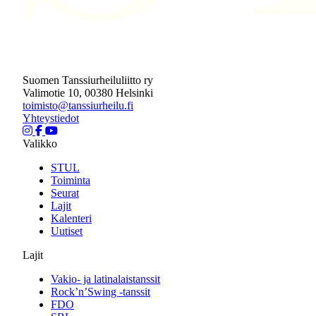
Suomen Tanssiurheiluliitto ry
Valimotie 10, 00380 Helsinki
toimisto@tanssiurheilu.fi
Yhteystiedot
Valikko
STUL
Toiminta
Seurat
Lajit
Kalenteri
Uutiset
Lajit
Vakio- ja latinalaistanssit
Rock’n’Swing -tanssit
FDO