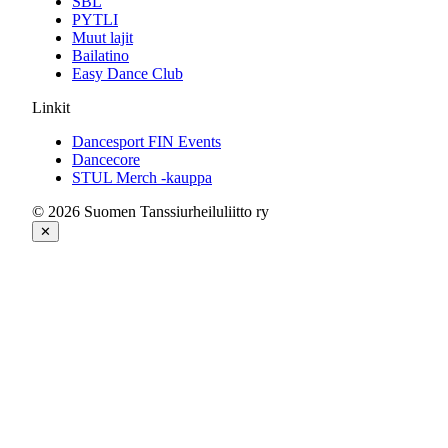
SBL
PYTLI
Muut lajit
Bailatino
Easy Dance Club
Linkit
Dancesport FIN Events
Dancecore
STUL Merch -kauppa
© 2026 Suomen Tanssiurheiluliitto ry
✕