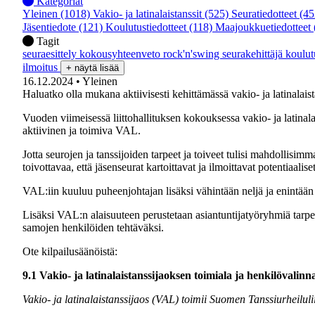
Kategoriat
Yleinen
(1018)
Vakio- ja latinalaistanssit
(525)
Seuratiedotteet
(45
Jäsentiedote
(121)
Koulutustiedotteet
(118)
Maajoukkuetiedotteet
Tagit
seuraesittely
kokousyhteenveto
rock'n'swing
seurakehittäjä
koulu
ilmoitus
+ näytä lisää
16.12.2024
• Yleinen
Haluatko olla mukana aktiivisesti kehittämässä vakio- ja latinalais
Vuoden viimeisessä liittohallituksen kokouksessa vakio- ja latin
aktiivinen ja toimiva VAL.
Jotta seurojen ja tanssijoiden tarpeet ja toiveet tulisi mahdollisimm
toivottavaa, että jäsenseurat kartoittavat ja ilmoittavat potentiaa
VAL:iin kuuluu puheenjohtajan lisäksi vähintään neljä ja enintään 
Lisäksi VAL:n alaisuuteen perustetaan asiantuntijatyöryhmiä tarp
samojen henkilöiden tehtäväksi.
Ote kilpailusäänöistä:
9.1 Vakio- ja latinalaistanssijaoksen toimiala ja henkilövalinn
Vakio- ja latinalaistanssijaos (VAL) toimii Suomen Tanssiurheilulii