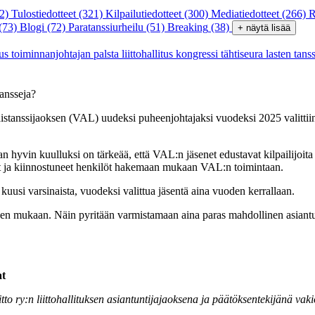
2)
Tulostiedotteet
(321)
Kilpailutiedotteet
(300)
Mediatiedotteet
(266)
R
(73)
Blogi
(72)
Paratanssiurheilu
(51)
Breaking
(38)
+ näytä lisää
tus
toiminnanjohtajan palsta
liittohallitus
kongressi
tähtiseura
lasten tans
tansseja?
alaistanssijaoksen (VAL) uudeksi puheenjohtajaksi vuodeksi 2025 valit
an hyvin kuulluksi on tärkeää, että VAL:n jäsenet edustavat kilpailijoita 
liset ja kiinnostuneet henkilöt hakemaan mukaan VAL:n toimintaan.
kuusi varsinaista, vuodeksi valittua jäsentä aina vuoden kerrallaan.
een mukaan. Näin pyritään varmistamaan aina paras mahdollinen asiantun
at
tto ry:n liittohallituksen asiantuntijajaoksena ja päätöksentekijänä vaki