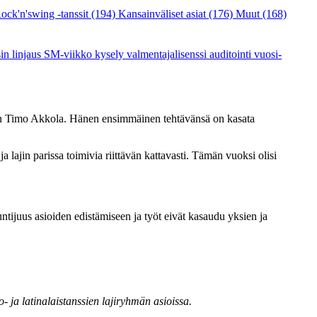
ock'n'swing -tanssit
(194)
Kansainväliset asiat
(176)
Muut
(168)
sin linjaus
SM-viikko
kysely
valmentajalisenssi
auditointi
vuosi-
tiin Timo Akkola. Hänen ensimmäinen tehtävänsä on kasata
ja lajin parissa toimivia riittävän kattavasti. Tämän vuoksi olisi
tijuus asioiden edistämiseen ja työt eivät kasaudu yksien ja
o- ja latinalaistanssien lajiryhmän asioissa.