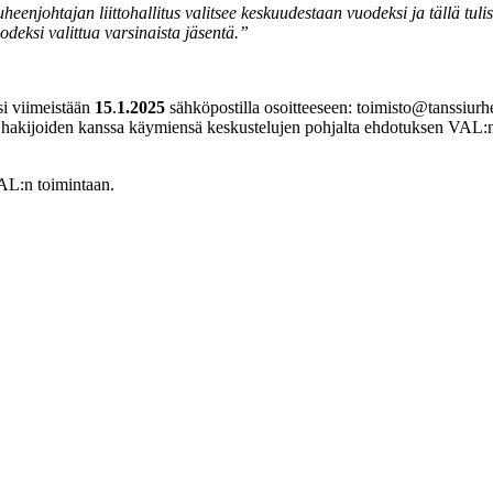
enjohtajan liittohallitus valitsee keskuudestaan vuodeksi ja tällä tulisi
odeksi valittua varsinaista jäsentä.”
si viimeistään
15
.
1.2025
sähköpostilla osoitteeseen: toimisto@tanssiurhe
hakijoiden kanssa käymiensä keskustelujen pohjalta ehdotuksen VAL:n k
AL:n toimintaan.