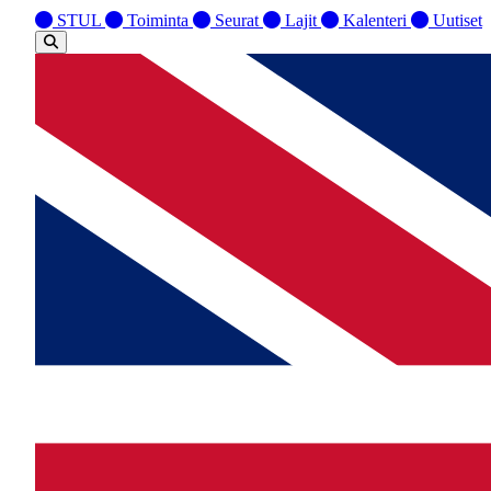
STUL
Toiminta
Seurat
Lajit
Kalenteri
Uutiset