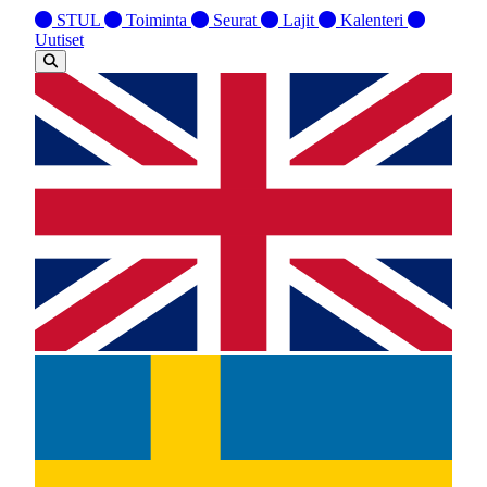
STUL
Toiminta
Seurat
Lajit
Kalenteri
Uutiset