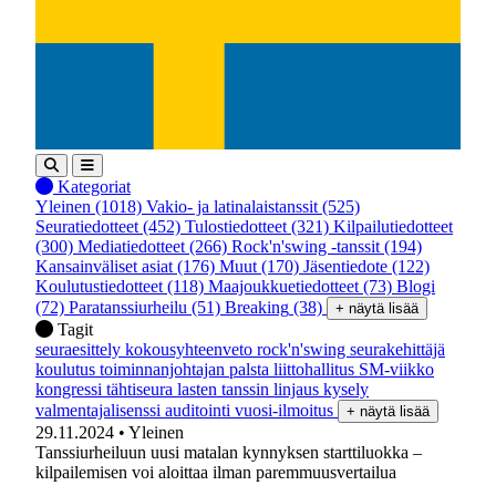
Kategoriat
Yleinen
(1018)
Vakio- ja latinalaistanssit
(525)
Seuratiedotteet
(452)
Tulostiedotteet
(321)
Kilpailutiedotteet
(300)
Mediatiedotteet
(266)
Rock'n'swing -tanssit
(194)
Kansainväliset asiat
(176)
Muut
(170)
Jäsentiedote
(122)
Koulutustiedotteet
(118)
Maajoukkuetiedotteet
(73)
Blogi
(72)
Paratanssiurheilu
(51)
Breaking
(38)
+ näytä lisää
Tagit
seuraesittely
kokousyhteenveto
rock'n'swing
seurakehittäjä
koulutus
toiminnanjohtajan palsta
liittohallitus
SM-viikko
kongressi
tähtiseura
lasten tanssin linjaus
kysely
valmentajalisenssi
auditointi
vuosi-ilmoitus
+ näytä lisää
29.11.2024
• Yleinen
Tanssiurheiluun uusi matalan kynnyksen starttiluokka –
kilpailemisen voi aloittaa ilman paremmuusvertailua