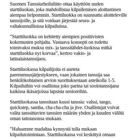
Suomen Tanssiurheiluliitto ottaa käyttöön uuden
starttiluokan, joka mahdollistaa kilpailemisen aloittamisen
aiempaa helpommin. Starttiluokka on suunnattu aloitteleville
tanssijoille, ja sitä voidaan järjestää seura- ja
valtakunnallisissa kilpailuissa.
”Starttiluokka on kehitetty aiempien positiivisten
kokemusten pohjalta. Vastaava konsepti on todettu
toimivaksi muksu mix- ja tanssitähdet-luokissa mitkä
starttiluokka nyt korvaa”, kertoo vakio- ja
latinalaistanssijaos.
Starttiluokassa kilpailijoita ei aseteta
paremmuusjärjestykseen, vaan jokainen tanssija saa
henkilökohtaisen arvion suorituksestaan asteikolla 1-5.
Kilpailuihin voi osallistua joko parina tai soolotanssijana
kaikissa ikäsarjoissa lapsista senioreihin.
Starttiluokassa tanssitaan kuusi tanssia: valssi, tango,
quickstep, samba, cha-cha-cha ja jive. Osallistujat voivat
valita tanssittavien tanssien määrän yhden ja kuuden väliltä
oman taitotasonsa mukaan.
”Haluamme madaltaa kynnystä tulla mukaan
kilpailutoimintaan. Starttiluokassa voi keskittyä omaan