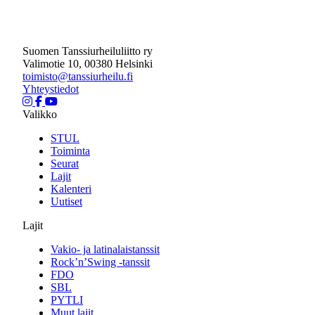
Suomen Tanssiurheiluliitto ry
Valimotie 10, 00380 Helsinki
toimisto@tanssiurheilu.fi
Yhteystiedot
Valikko
STUL
Toiminta
Seurat
Lajit
Kalenteri
Uutiset
Lajit
Vakio- ja latinalaistanssit
Rock’n’Swing -tanssit
FDO
SBL
PYTLI
Muut lajit