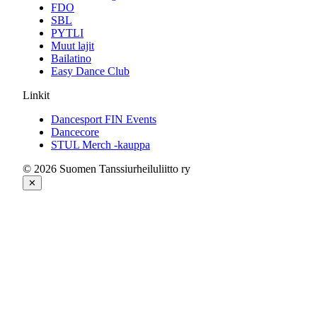
FDO
SBL
PYTLI
Muut lajit
Bailatino
Easy Dance Club
Linkit
Dancesport FIN Events
Dancecore
STUL Merch -kauppa
© 2026 Suomen Tanssiurheiluliitto ry
✕