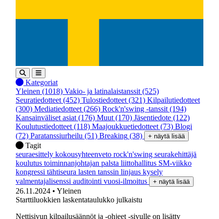
Kategoriat
Yleinen
(1018)
Vakio- ja latinalaistanssit
(525)
Seuratiedotteet
(452)
Tulostiedotteet
(321)
Kilpailutiedotteet
(300)
Mediatiedotteet
(266)
Rock'n'swing -tanssit
(194)
Kansainväliset asiat
(176)
Muut
(170)
Jäsentiedote
(122)
Koulutustiedotteet
(118)
Maajoukkuetiedotteet
(73)
Blogi
(72)
Paratanssiurheilu
(51)
Breaking
(38)
+ näytä lisää
Tagit
seuraesittely
kokousyhteenveto
rock'n'swing
seurakehittäjä
koulutus
toiminnanjohtajan palsta
liittohallitus
SM-viikko
kongressi
tähtiseura
lasten tanssin linjaus
kysely
valmentajalisenssi
auditointi
vuosi-ilmoitus
+ näytä lisää
26.11.2024
• Yleinen
Starttiluokkien laskentataulukko julkaistu
Nettisivun kilpailusäännöt ja -ohjeet -sivulle on lisätty