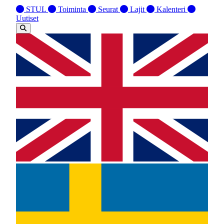
STUL
Toiminta
Seurat
Lajit
Kalenteri
Uutiset