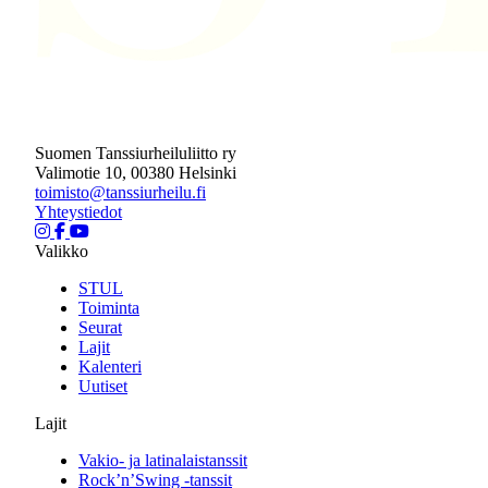
Suomen Tanssiurheiluliitto ry
Valimotie 10, 00380 Helsinki
toimisto@tanssiurheilu.fi
Yhteystiedot
Valikko
STUL
Toiminta
Seurat
Lajit
Kalenteri
Uutiset
Lajit
Vakio- ja latinalaistanssit
Rock’n’Swing -tanssit