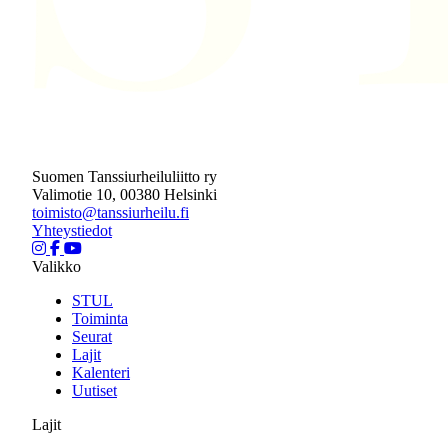
Suomen Tanssiurheiluliitto ry
Valimotie 10, 00380 Helsinki
toimisto@tanssiurheilu.fi
Yhteystiedot
Valikko
STUL
Toiminta
Seurat
Lajit
Kalenteri
Uutiset
Lajit