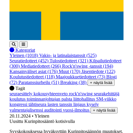
Kategoriat
Yleinen
(1018)
Vakio- ja latinalaistanssit
(525)
Seuratiedotteet
(452)
Tulostiedotteet
(321)
Kilpailutiedotteet
(300)
Mediatiedotteet
(266)
Rock'n'swing -tanssit
(194)
Kansainväliset asiat
(176)
Muut
(170)
Jäsentiedote
(122)
Koulutustiedotteet
(118)
Maajoukkuetiedotteet
(73)
Blogi
(72)
Paratanssiurheilu
(51)
Breaking
(38)
+ näytä lisää
Tagit
seuraesittely
kokousyhteenveto
rock'n'swing
seurakehittäjä
koulutus
toiminnanjohtajan palsta
liittohallitus
SM-viikko
kongressi
tähtiseura
lasten tanssin linjaus
kysely
valmentajalisenssi
auditointi
vuosi-ilmoitus
+ näytä lisää
20.11.2024
• Yleinen
Uusittu Kurinpitosääntö kotisivulla
Syyskokouksessa hyväksyttiin Kurinpitosäännön muutokset.