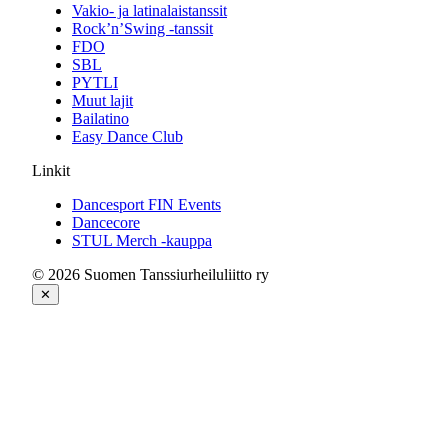
Vakio- ja latinalaistanssit
Rock’n’Swing -tanssit
FDO
SBL
PYTLI
Muut lajit
Bailatino
Easy Dance Club
Linkit
Dancesport FIN Events
Dancecore
STUL Merch -kauppa
© 2026 Suomen Tanssiurheiluliitto ry
✕