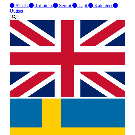
STUL
Toiminta
Seurat
Lajit
Kalenteri
Uutiset