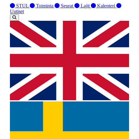
STUL
Toiminta
Seurat
Lajit
Kalenteri
Uutiset