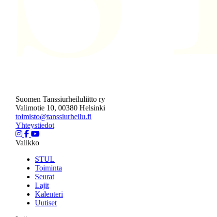
Suomen Tanssiurheiluliitto ry
Valimotie 10, 00380 Helsinki
toimisto@tanssiurheilu.fi
Yhteystiedot
Valikko
STUL
Toiminta
Seurat
Lajit
Kalenteri
Uutiset