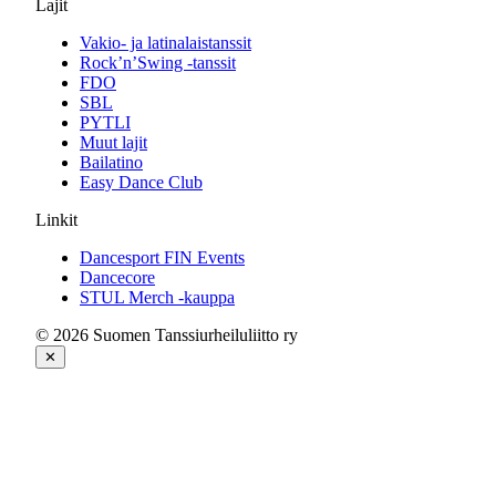
Lajit
Vakio- ja latinalaistanssit
Rock’n’Swing -tanssit
FDO
SBL
PYTLI
Muut lajit
Bailatino
Easy Dance Club
Linkit
Dancesport FIN Events
Dancecore
STUL Merch -kauppa
© 2026 Suomen Tanssiurheiluliitto ry
✕