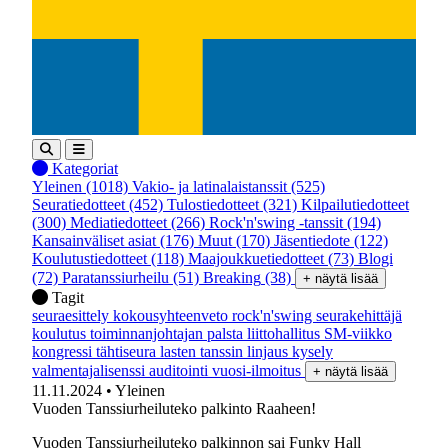
Kategoriat
Yleinen
(1018)
Vakio- ja latinalaistanssit
(525)
Seuratiedotteet
(452)
Tulostiedotteet
(321)
Kilpailutiedotteet
(300)
Mediatiedotteet
(266)
Rock'n'swing -tanssit
(194)
Kansainväliset asiat
(176)
Muut
(170)
Jäsentiedote
(122)
Koulutustiedotteet
(118)
Maajoukkuetiedotteet
(73)
Blogi
(72)
Paratanssiurheilu
(51)
Breaking
(38)
+ näytä lisää
Tagit
seuraesittely
kokousyhteenveto
rock'n'swing
seurakehittäjä
koulutus
toiminnanjohtajan palsta
liittohallitus
SM-viikko
kongressi
tähtiseura
lasten tanssin linjaus
kysely
valmentajalisenssi
auditointi
vuosi-ilmoitus
+ näytä lisää
11.11.2024
• Yleinen
Vuoden Tanssiurheiluteko palkinto Raaheen!
Vuoden Tanssiurheiluteko palkinnon sai Funky Hall