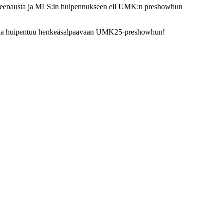
sä treenausta ja MLS:in huipennukseen eli UMK:n preshowhun
imatka huipentuu henkeäsalpaavaan UMK25-preshowhun!