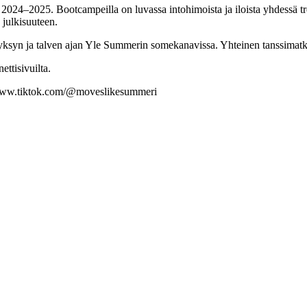
lla 2024–2025. Bootcampeilla on luvassa intohimoista ja iloista yhdes
 julkisuuteen.
an syksyn ja talven ajan Yle Summerin somekanavissa. Yhteinen tanss
ttisivuilta.
//www.tiktok.com/@moveslikesummeri