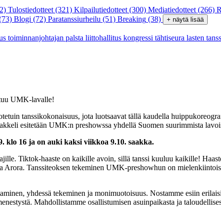
2)
Tulostiedotteet
(321)
Kilpailutiedotteet
(300)
Mediatiedotteet
(266)
R
(73)
Blogi
(72)
Paratanssiurheilu
(51)
Breaking
(38)
+ näytä lisää
tus
toiminnanjohtajan palsta
liittohallitus
kongressi
tähtiseura
lasten tans
ntuu UMK-lavalle!
in tanssikokonaisuus, jota luotsaavat tällä kaudella huippukoreograf
aakkeli esitetään UMK:n preshowssa yhdellä Suomen suurimmista lavoi
klo 16 ja on auki kaksi viikkoa 9.10. saakka.
ajille. Tiktok-haaste on kaikille avoin, sillä tanssi kuuluu kaikille! Haa
 Arora. Tanssiteoksen tekeminen UMK-preshowhun on mielenkiintoista kor
minen, yhdessä tekeminen ja monimuotoisuus. Nostamme esiin erilaisia
e menestystä. Mahdollistamme osallistumisen asuinpaikasta ja taloudellises