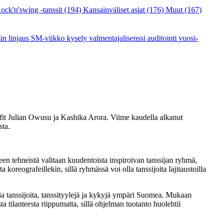
ock'n'swing -tanssit
(194)
Kansainväliset asiat
(176)
Muut
(167)
sin linjaus
SM-viikko
kysely
valmentajalisenssi
auditointi
vuosi-
it Julian Owusu ja Kashika Arora. Viime kaudella alkanut
sta.
steen tehneistä valitaan kuudentoista inspiroivan tanssijan ryhmä,
eografeillekin, sillä ryhmässä voi olla tanssijoita lajitaustoilla
 tanssijoita, tanssityylejä ja kykyjä ympäri Suomea. Mukaan
ta tilanteesta riippumatta, sillä ohjelman tuotanto huolehtii