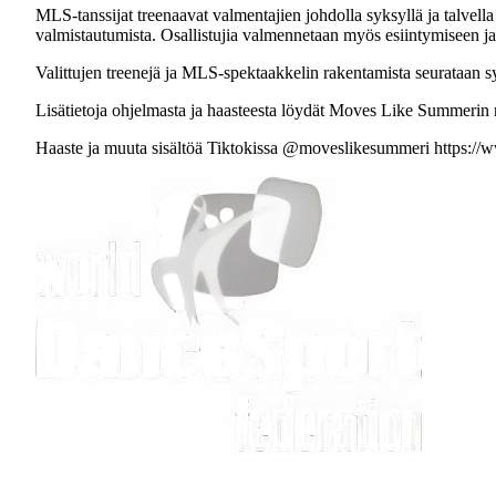
MLS-tanssijat treenaavat valmentajien johdolla syksyllä ja talve
valmistautumista. Osallistujia valmennetaan myös esiintymiseen ja
Valittujen treenejä ja MLS-spektaakkelin rakentamista seurata
Lisätietoja ohjelmasta ja haasteesta löydät Moves Like Summerin ne
Haaste ja muuta sisältöä Tiktokissa @moveslikesummeri https: