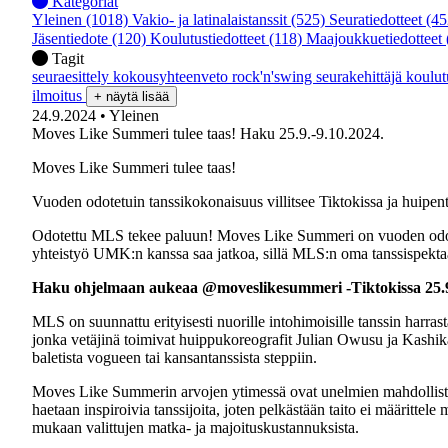
Kategoriat
Yleinen
(1018)
Vakio- ja latinalaistanssit
(525)
Seuratiedotteet
(45
Jäsentiedote
(120)
Koulutustiedotteet
(118)
Maajoukkuetiedotteet
Tagit
seuraesittely
kokousyhteenveto
rock'n'swing
seurakehittäjä
koulu
ilmoitus
+ näytä lisää
24.9.2024
• Yleinen
Moves Like Summeri tulee taas! Haku 25.9.-9.10.2024.
Moves Like Summeri tulee taas!
Vuoden odotetuin tanssikokonaisuus villitsee Tiktokissa ja huipe
Odotettu MLS tekee paluun! Moves Like Summeri on vuoden odotetu
yhteistyö UMK:n kanssa saa jatkoa, sillä MLS:n oma tanssispekt
Haku ohjelmaan aukeaa @moveslikesummeri -Tiktokissa 25.9. 
MLS on suunnattu erityisesti nuorille intohimoisille tanssin harrast
jonka vetäjinä toimivat huippukoreografit Julian Owusu ja Kashika
baletista vogueen tai kansantanssista steppiin.
Moves Like Summerin arvojen ytimessä ovat unelmien mahdollista
haetaan inspiroivia tanssijoita, joten pelkästään taito ei määrittel
mukaan valittujen matka- ja majoituskustannuksista.