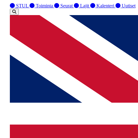
STUL
Toiminta
Seurat
Lajit
Kalenteri
Uutiset