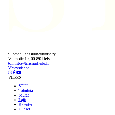
Suomen Tanssiurheiluliitto ry
Valimotie 10, 00380 Helsinki
toimisto@tanssiurheilu.fi
Yhteystiedot
Valikko
STUL
Toiminta
Seurat
Lajit
Kalenteri
Uutiset