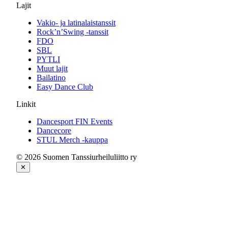
Lajit
Vakio- ja latinalaistanssit
Rock’n’Swing -tanssit
FDO
SBL
PYTLI
Muut lajit
Bailatino
Easy Dance Club
Linkit
Dancesport FIN Events
Dancecore
STUL Merch -kauppa
© 2026 Suomen Tanssiurheiluliitto ry
✕