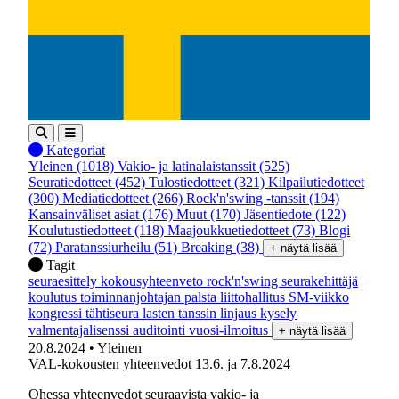
Kategoriat
Yleinen
(1018)
Vakio- ja latinalaistanssit
(525)
Seuratiedotteet
(452)
Tulostiedotteet
(321)
Kilpailutiedotteet
(300)
Mediatiedotteet
(266)
Rock'n'swing -tanssit
(194)
Kansainväliset asiat
(176)
Muut
(170)
Jäsentiedote
(122)
Koulutustiedotteet
(118)
Maajoukkuetiedotteet
(73)
Blogi
(72)
Paratanssiurheilu
(51)
Breaking
(38)
+ näytä lisää
Tagit
seuraesittely
kokousyhteenveto
rock'n'swing
seurakehittäjä
koulutus
toiminnanjohtajan palsta
liittohallitus
SM-viikko
kongressi
tähtiseura
lasten tanssin linjaus
kysely
valmentajalisenssi
auditointi
vuosi-ilmoitus
+ näytä lisää
20.8.2024
• Yleinen
VAL-kokousten yhteenvedot 13.6. ja 7.8.2024
Ohessa yhteenvedot seuraavista vakio- ja