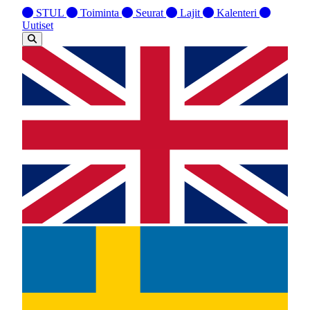
STUL
Toiminta
Seurat
Lajit
Kalenteri
Uutiset