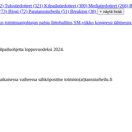
2)
Tulostiedotteet
(321)
Kilpailutiedotteet
(300)
Mediatiedotteet
(266)
R
(73)
Blogi
(72)
Paratanssiurheilu
(51)
Breaking
(38)
+ näytä lisää
tus
toiminnanjohtajan palsta
liittohallitus
SM-viikko
kongressi
tähtiseur
kilpailuohjetta loppuvuodeksi 2024.
kaisessa vaiheessa sähköpostitse toimisto(at)tanssiurheilu.fi