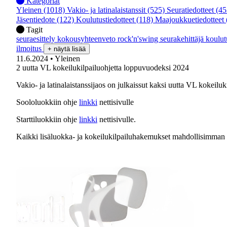
Kategoriat
Yleinen
(1018)
Vakio- ja latinalaistanssit
(525)
Seuratiedotteet
(45
Jäsentiedote
(122)
Koulutustiedotteet
(118)
Maajoukkuetiedotteet
Tagit
seuraesittely
kokousyhteenveto
rock'n'swing
seurakehittäjä
koulu
ilmoitus
+ näytä lisää
11.6.2024
• Yleinen
2 uutta VL kokeilukilpailuohjetta loppuvuodeksi 2024
Vakio- ja latinalaistanssijaos on julkaissut kaksi uutta VL kokeilu
Soololuokkiin ohje
linkki
nettisivulle
Starttiluokkiin ohje
linkki
nettisivulle.
Kaikki lisäluokka- ja kokeilukilpailuhakemukset mahdollisimman ai