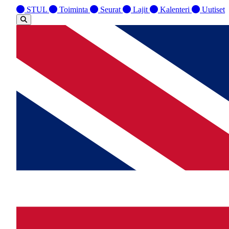
STUL
Toiminta
Seurat
Lajit
Kalenteri
Uutiset