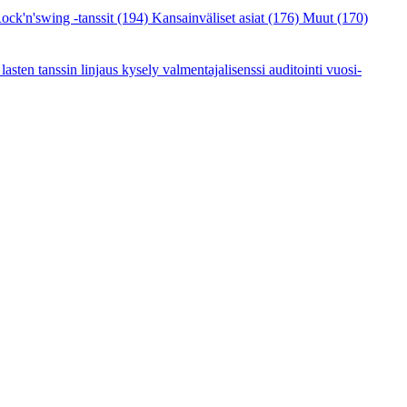
ock'n'swing -tanssit
(194)
Kansainväliset asiat
(176)
Muut
(170)
a
lasten tanssin linjaus
kysely
valmentajalisenssi
auditointi
vuosi-