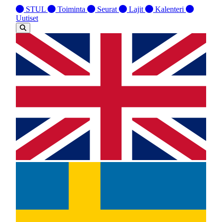
STUL
Toiminta
Seurat
Lajit
Kalenteri
Uutiset