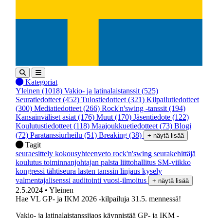
Kategoriat
Yleinen
(1018)
Vakio- ja latinalaistanssit
(525)
Seuratiedotteet
(452)
Tulostiedotteet
(321)
Kilpailutiedotteet
(300)
Mediatiedotteet
(266)
Rock'n'swing -tanssit
(194)
Kansainväliset asiat
(176)
Muut
(170)
Jäsentiedote
(122)
Koulutustiedotteet
(118)
Maajoukkuetiedotteet
(73)
Blogi
(72)
Paratanssiurheilu
(51)
Breaking
(38)
+ näytä lisää
Tagit
seuraesittely
kokousyhteenveto
rock'n'swing
seurakehittäjä
koulutus
toiminnanjohtajan palsta
liittohallitus
SM-viikko
kongressi
tähtiseura
lasten tanssin linjaus
kysely
valmentajalisenssi
auditointi
vuosi-ilmoitus
+ näytä lisää
2.5.2024
• Yleinen
Hae VL GP- ja IKM 2026 -kilpailuja 31.5. mennessä!
Vakio- ja latinalaistanssijaos käynnistää GP- ja IKM -