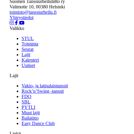
Suomen Tanssiurheiluliitto ry
Valimotie 10, 00380 Helsinki
toimisto@tanssiurheilu.fi
Yhteystiedot
Valikko
STUL
Toiminta
Seurat
Lajit
Kalenteri
Uutiset
Lajit
Vakio- ja latinalaistanssit
Rock’n’Swing -tanssit
FDO
SBL
PYTLI
Muut lajit
Bailatino
Easy Dance Club
Linkit