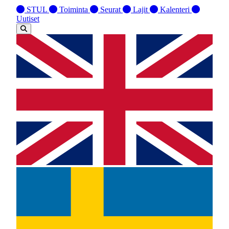
STUL
Toiminta
Seurat
Lajit
Kalenteri
Uutiset