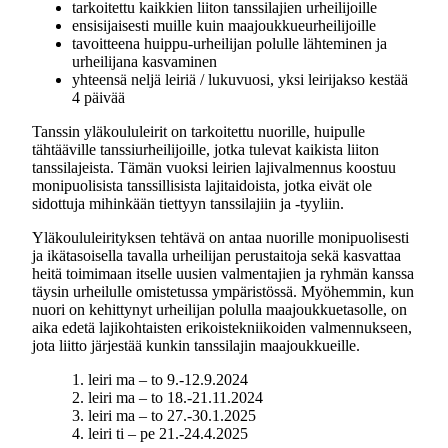
tarkoitettu kaikkien liiton tanssilajien urheilijoille
ensisijaisesti muille kuin maajoukkueurheilijoille
tavoitteena huippu-urheilijan polulle lähteminen ja
urheilijana kasvaminen
yhteensä neljä leiriä / lukuvuosi, yksi leirijakso kestää
4 päivää
Tanssin yläkoululeirit on tarkoitettu nuorille, huipulle
tähtääville tanssiurheilijoille, jotka tulevat kaikista liiton
tanssilajeista. Tämän vuoksi leirien lajivalmennus koostuu
monipuolisista tanssillisista lajitaidoista, jotka eivät ole
sidottuja mihinkään tiettyyn tanssilajiin ja -tyyliin.
Yläkoululeirityksen tehtävä on antaa nuorille monipuolisesti
ja ikätasoisella tavalla urheilijan perustaitoja sekä kasvattaa
heitä toimimaan itselle uusien valmentajien ja ryhmän kanssa
täysin urheilulle omistetussa ympäristössä. Myöhemmin, kun
nuori on kehittynyt urheilijan polulla maajoukkuetasolle, on
aika edetä lajikohtaisten erikoistekniikoiden valmennukseen,
jota liitto järjestää kunkin tanssilajin maajoukkueille.
1. leiri ma – to 9.-12.9.2024
2. leiri ma – to 18.-21.11.2024
3. leiri ma – to 27.-30.1.2025
4. leiri ti – pe 21.-24.4.2025