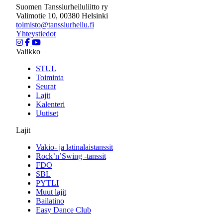
Suomen Tanssiurheiluliitto ry
Valimotie 10, 00380 Helsinki
toimisto@tanssiurheilu.fi
Yhteystiedot
Valikko
STUL
Toiminta
Seurat
Lajit
Kalenteri
Uutiset
Lajit
Vakio- ja latinalaistanssit
Rock’n’Swing -tanssit
FDO
SBL
PYTLI
Muut lajit
Bailatino
Easy Dance Club