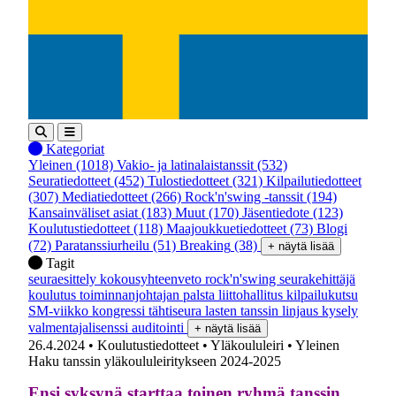
Kategoriat
Yleinen
(1018)
Vakio- ja latinalaistanssit
(532)
Seuratiedotteet
(452)
Tulostiedotteet
(321)
Kilpailutiedotteet
(307)
Mediatiedotteet
(266)
Rock'n'swing -tanssit
(194)
Kansainväliset asiat
(183)
Muut
(170)
Jäsentiedote
(123)
Koulutustiedotteet
(118)
Maajoukkuetiedotteet
(73)
Blogi
(72)
Paratanssiurheilu
(51)
Breaking
(38)
+ näytä lisää
Tagit
seuraesittely
kokousyhteenveto
rock'n'swing
seurakehittäjä
koulutus
toiminnanjohtajan palsta
liittohallitus
kilpailukutsu
SM-viikko
kongressi
tähtiseura
lasten tanssin linjaus
kysely
valmentajalisenssi
auditointi
+ näytä lisää
26.4.2024
• Koulutustiedotteet
• Yläkoululeiri
• Yleinen
Haku tanssin yläkoululeiritykseen 2024-2025
Ensi syksynä starttaa toinen ryhmä tanssin