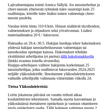
Lajivalmentajana toimii Annica Sällylä. Jos tanssiurheilun ja
cheer-tanssin yhteisestä ryhmästä tulee suurempi kuin 25
osallistujaa, leireille tulee lisäksi toinen valmentaja cheer-
tanssin puolelta.
Varalan leirin hinta 310 €/leiri. Hinnat sisältävät täysihoidon,
valmennuksen ja ohjauksen sekä yövalvonnan. Lisäksi
materiaalimaksu 20 € / lukuvuosi.
Hakuaika on 29.4.-30.5. Hakijan huoltaja tekee hakemuksen
yhdessä hakijan tanssiurheiluseuran valmentajan tai
tanssikoulun opettajan kanssa. Hakemukset tehdään
yksittäisinä urheilijoina (ei parina)
tällä hakulomakkeella
(linkki avautuu toisella sivustolla).
Huippu-urheilujaos valitsee hakijoista korkeintaan 25
tanssiurheilijaa, jotka osallistuvat lukuvuoden 2024-2025
neljälle yläkoululeirille. Ilmoitamme yläkoululeiritykseen
valituille urheilijoille valinnasta viimeistään viikolla 24.
Tietoa Yläkoululeireistä:
Leirin jokaisena päivänä on varattu reilusti aikaa
koulutehtävien tekemiseen. Samalla nuorta kasvatetaan jo
yläkouluiässä itsenäiseen opiskeluun ja vastuun ottamiseen
myös opiskelujen osalta. Tällä halutaan valmistaa nuoria 2.