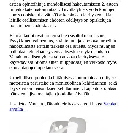
asteen opintoihin ja mahdollisesti hakeutumiseen 2. asteen
urheiluakatemiatoimintaan. Tiiviillä yhteistyöllä koulujen
kanssa opiskelut eivät pääse kärsimään leiritysten takia,
leirille osallistumisen ehdoton edellytys on opiskelujen
hoitaminen laadukkaasti.
Elämäntaidot ovat toinen selkeä sisältökokonaisuus.
Psyykkinen valmennus, ravinto, uni ja lepo ovat urheilun
näkökulmasta erittäin tärkeitä osa-alueita. Myös ns. arjen
hallintaa kehitetään systemaattisesti leirityksen aikana.
Valtakunnallisen yhteistyön ansiosta leirityksessä on
käytettävissä Suomalainen huippuosaajien verkosto myös
elämäntaitojen opettamisessa.
Urheilullisen puolen kehittämisessä huomioidaan erityisesti
motoristen perustaitojen monipuolinen kehittäminen, sekä
fyysisten ominaisuuksien kehittäminen. Lajitaitoja opitaan
pätevien lajivalmentajien johdolla päivittäin.
Lisätietoa Varalan yläkoululeirityksestä voit lukea
Varalan
sivuilta