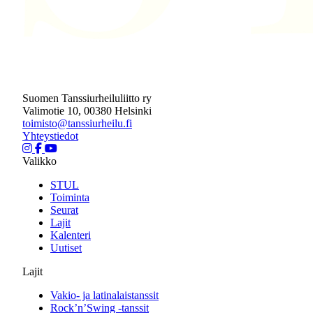
Suomen Tanssiurheiluliitto ry
Valimotie 10, 00380 Helsinki
toimisto@tanssiurheilu.fi
Yhteystiedot
Valikko
STUL
Toiminta
Seurat
Lajit
Kalenteri
Uutiset
Lajit
Vakio- ja latinalaistanssit
Rock’n’Swing -tanssit