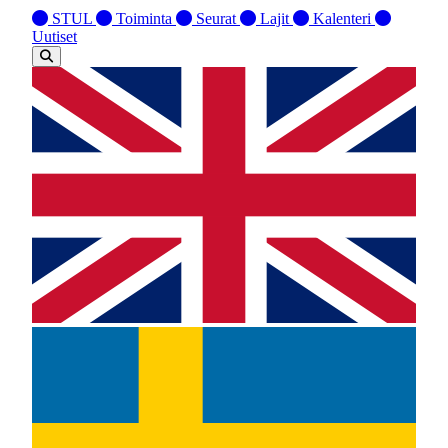
STUL
Toiminta
Seurat
Lajit
Kalenteri
Uutiset