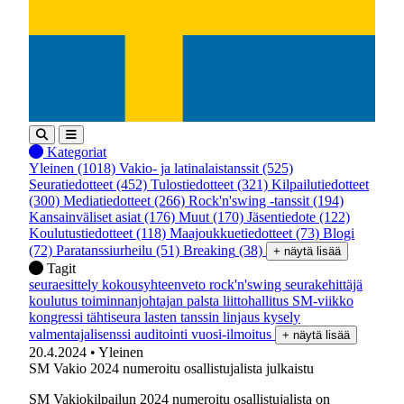
Kategoriat
Yleinen
(1018)
Vakio- ja latinalaistanssit
(525)
Seuratiedotteet
(452)
Tulostiedotteet
(321)
Kilpailutiedotteet
(300)
Mediatiedotteet
(266)
Rock'n'swing -tanssit
(194)
Kansainväliset asiat
(176)
Muut
(170)
Jäsentiedote
(122)
Koulutustiedotteet
(118)
Maajoukkuetiedotteet
(73)
Blogi
(72)
Paratanssiurheilu
(51)
Breaking
(38)
+ näytä lisää
Tagit
seuraesittely
kokousyhteenveto
rock'n'swing
seurakehittäjä
koulutus
toiminnanjohtajan palsta
liittohallitus
SM-viikko
kongressi
tähtiseura
lasten tanssin linjaus
kysely
valmentajalisenssi
auditointi
vuosi-ilmoitus
+ näytä lisää
20.4.2024
• Yleinen
SM Vakio 2024 numeroitu osallistujalista julkaistu
SM Vakiokilpailun 2024 numeroitu osallistujalista on