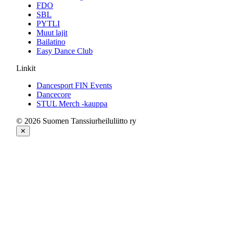
FDO
SBL
PYTLI
Muut lajit
Bailatino
Easy Dance Club
Linkit
Dancesport FIN Events
Dancecore
STUL Merch -kauppa
© 2026 Suomen Tanssiurheiluliitto ry
✕