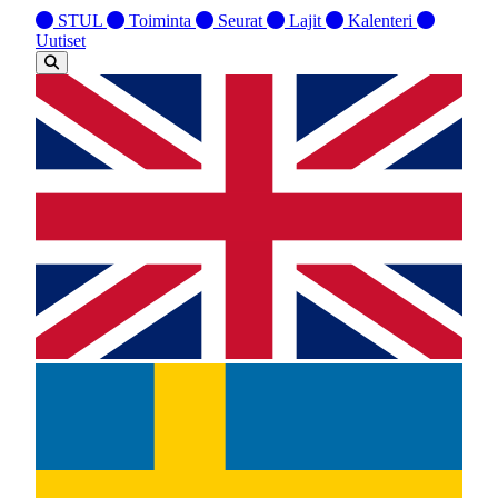
STUL
Toiminta
Seurat
Lajit
Kalenteri
Uutiset