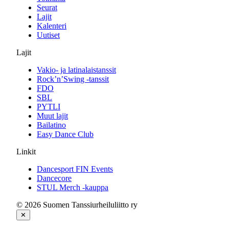
Seurat
Lajit
Kalenteri
Uutiset
Lajit
Vakio- ja latinalaistanssit
Rock’n’Swing -tanssit
FDO
SBL
PYTLI
Muut lajit
Bailatino
Easy Dance Club
Linkit
Dancesport FIN Events
Dancecore
STUL Merch -kauppa
© 2026 Suomen Tanssiurheiluliitto ry
✕