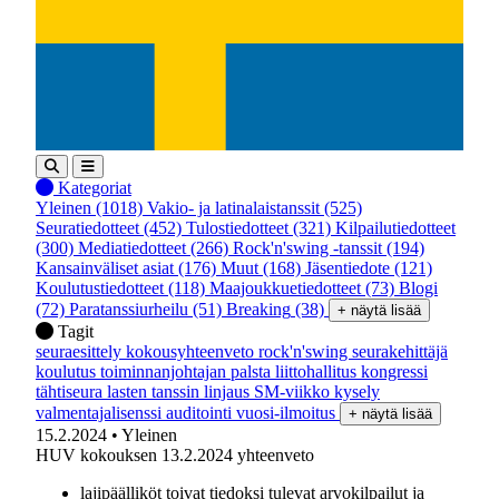
Kategoriat
Yleinen
(1018)
Vakio- ja latinalaistanssit
(525)
Seuratiedotteet
(452)
Tulostiedotteet
(321)
Kilpailutiedotteet
(300)
Mediatiedotteet
(266)
Rock'n'swing -tanssit
(194)
Kansainväliset asiat
(176)
Muut
(168)
Jäsentiedote
(121)
Koulutustiedotteet
(118)
Maajoukkuetiedotteet
(73)
Blogi
(72)
Paratanssiurheilu
(51)
Breaking
(38)
+ näytä lisää
Tagit
seuraesittely
kokousyhteenveto
rock'n'swing
seurakehittäjä
koulutus
toiminnanjohtajan palsta
liittohallitus
kongressi
tähtiseura
lasten tanssin linjaus
SM-viikko
kysely
valmentajalisenssi
auditointi
vuosi-ilmoitus
+ näytä lisää
15.2.2024
• Yleinen
HUV kokouksen 13.2.2024 yhteenveto
lajipäälliköt toivat tiedoksi tulevat arvokilpailut ja