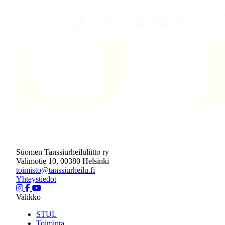
Suomen Tanssiurheiluliitto ry
Valimotie 10, 00380 Helsinki
toimisto@tanssiurheilu.fi
Yhteystiedot
Valikko
STUL
Toiminta