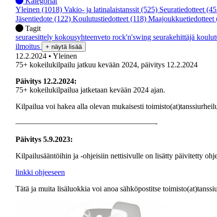
Kategoriat
Yleinen
(1018)
Vakio- ja latinalaistanssit
(525)
Seuratiedotteet
(45
Jäsentiedote
(122)
Koulutustiedotteet
(118)
Maajoukkuetiedotteet
Tagit
seuraesittely
kokousyhteenveto
rock'n'swing
seurakehittäjä
koulu
ilmoitus
+ näytä lisää
12.2.2024
• Yleinen
75+ kokeilukilpailu jatkuu kevään 2024, päivitys 12.2.2024
Päivitys 12.2.2024:
75+ kokeilukilpailua jatketaan kevään 2024 ajan.
Kilpailua voi hakea alla olevan mukaisesti toimisto(at)tanssiurheilu
——————————————————-
Päivitys 5.9.2023:
Kilpailusääntöihin ja -ohjeisiin nettisivulle on lisätty päivitetty o
linkki ohjeeseen
Tätä ja muita lisäluokkia voi anoa sähköpostitse toimisto(at)tanssiu