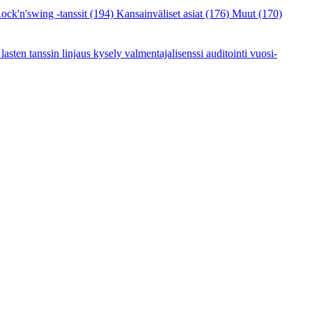
ock'n'swing -tanssit
(194)
Kansainväliset asiat
(176)
Muut
(170)
a
lasten tanssin linjaus
kysely
valmentajalisenssi
auditointi
vuosi-