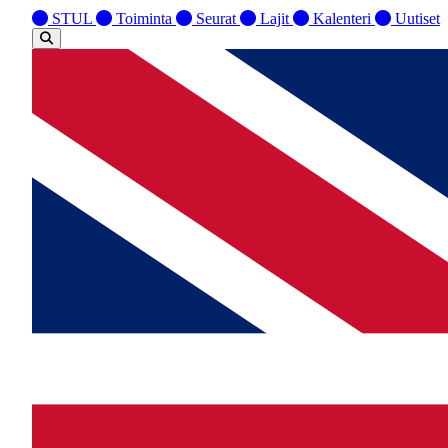
STUL
Toiminta
Seurat
Lajit
Kalenteri
Uutiset