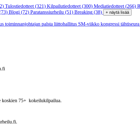
2)
Tulostiedotteet
(321)
Kilpailutiedotteet
(300)
Mediatiedotteet
(266)
R
(73)
Blogi
(72)
Paratanssiurheilu
(51)
Breaking
(38)
+ näytä lisää
tus
toiminnanjohtajan palsta
liittohallitus
SM-viikko
kongressi
tähtiseur
.fi
hje koskien 75+ kokeilukilpailua.
rheilu.fi.