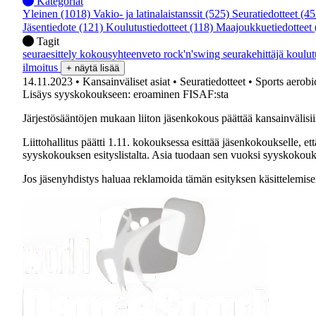
Kategoriat
Yleinen
(1018)
Vakio- ja latinalaistanssit
(525)
Seuratiedotteet
(45
Jäsentiedote
(121)
Koulutustiedotteet
(118)
Maajoukkuetiedotteet
Tagit
seuraesittely
kokousyhteenveto
rock'n'swing
seurakehittäjä
koulu
ilmoitus
+ näytä lisää
14.11.2023
• Kansainväliset asiat
• Seuratiedotteet
• Sports aerobi
Lisäys syyskokoukseen: eroaminen FISAF:sta
Järjestösääntöjen mukaan liiton jäsenkokous päättää kansainvälisiin 
Liittohallitus päätti 1.11. kokouksessa esittää jäsenkokoukselle, e
syyskokouksen esityslistalta. Asia tuodaan sen vuoksi syyskoko
Jos jäsenyhdistys haluaa reklamoida tämän esityksen käsittelemise