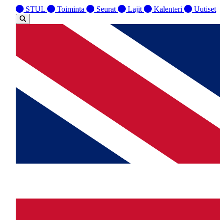
STUL
Toiminta
Seurat
Lajit
Kalenteri
Uutiset