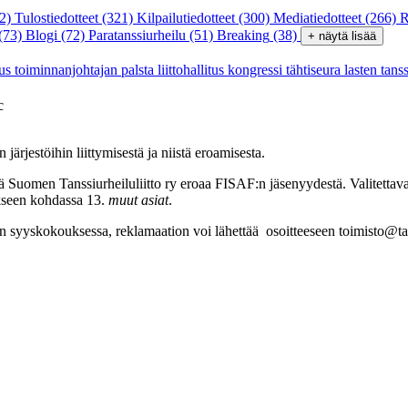
2)
Tulostiedotteet
(321)
Kilpailutiedotteet
(300)
Mediatiedotteet
(266)
R
(73)
Blogi
(72)
Paratanssiurheilu
(51)
Breaking
(38)
+ näytä lisää
tus
toiminnanjohtajan palsta
liittohallitus
kongressi
tähtiseura
lasten tans
c
järjestöihin liittymisestä ja niistä eroamisesta.
ttä Suomen Tanssiurheiluliitto ry eroaa FISAF:n jäsenyydestä. Valitettav
ukseen kohdassa 13.
muut asiat
.
n syyskokouksessa, reklamaation voi lähettää osoitteeseen toimisto@tan