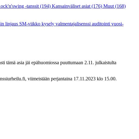
ock'n'swing -tanssit
(194)
Kansainväliset asiat
(176)
Muut
(168)
sin linjaus
SM-viikko
kysely
valmentajalisenssi
auditointi
vuosi-
asti tämä asia jäi epähuomiossa puuttumaan 2.11. julkaistulta
ssiurheilu.fi, viimeistään perjantaina 17.11.2023 klo 15.00.