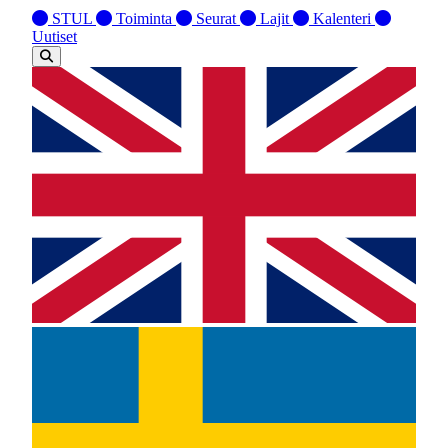
STUL
Toiminta
Seurat
Lajit
Kalenteri
Uutiset