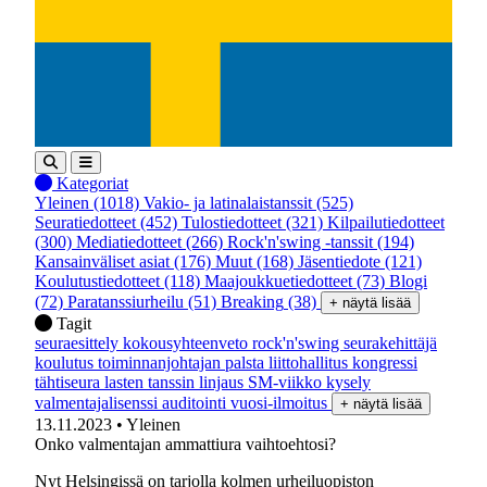
Kategoriat
Yleinen
(1018)
Vakio- ja latinalaistanssit
(525)
Seuratiedotteet
(452)
Tulostiedotteet
(321)
Kilpailutiedotteet
(300)
Mediatiedotteet
(266)
Rock'n'swing -tanssit
(194)
Kansainväliset asiat
(176)
Muut
(168)
Jäsentiedote
(121)
Koulutustiedotteet
(118)
Maajoukkuetiedotteet
(73)
Blogi
(72)
Paratanssiurheilu
(51)
Breaking
(38)
+ näytä lisää
Tagit
seuraesittely
kokousyhteenveto
rock'n'swing
seurakehittäjä
koulutus
toiminnanjohtajan palsta
liittohallitus
kongressi
tähtiseura
lasten tanssin linjaus
SM-viikko
kysely
valmentajalisenssi
auditointi
vuosi-ilmoitus
+ näytä lisää
13.11.2023
• Yleinen
Onko valmentajan ammattiura vaihtoehtosi?
Nyt Helsingissä on tarjolla kolmen urheiluopiston