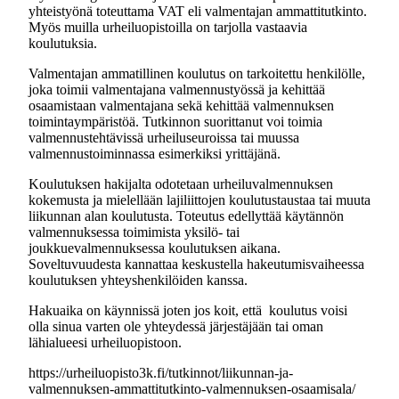
yhteistyönä toteuttama VAT eli valmentajan ammattitutkinto.
Myös muilla urheiluopistoilla on tarjolla vastaavia
koulutuksia.
Valmentajan ammatillinen koulutus on tarkoitettu henkilölle,
joka toimii valmentajana valmennustyössä ja kehittää
osaamistaan valmentajana sekä kehittää valmennuksen
toimintaympäristöä. Tutkinnon suorittanut voi toimia
valmennustehtävissä urheiluseuroissa tai muussa
valmennustoiminnassa esimerkiksi yrittäjänä.
Koulutuksen hakijalta odotetaan urheiluvalmennuksen
kokemusta ja mielellään lajiliittojen koulutustaustaa tai muuta
liikunnan alan koulutusta. Toteutus edellyttää käytännön
valmennuksessa toimimista yksilö- tai
joukkuevalmennuksessa koulutuksen aikana.
Soveltuvuudesta kannattaa keskustella hakeutumisvaiheessa
koulutuksen yhteyshenkilöiden kanssa.
Hakuaika on käynnissä joten jos koit, että koulutus voisi
olla sinua varten ole yhteydessä järjestäjään tai oman
lähialueesi urheiluopistoon.
https://urheiluopisto3k.fi/tutkinnot/liikunnan-ja-
valmennuksen-ammattitutkinto-valmennuksen-osaamisala/