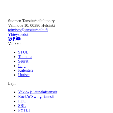
Suomen Tanssiurheiluliitto ry
Valimotie 10, 00380 Helsinki
toimisto@tanssiurheilu.fi
Yhteystiedot
Valikko
STUL
Toiminta
Seurat
Lajit
Kalenteri
Uutiset
Lajit
Vakio- ja latinalaistanssit
Rock’n’Swing -tanssit
FDO
SBL
PYTLI