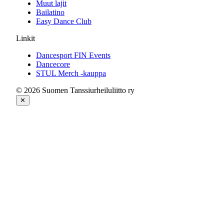
Muut lajit
Bailatino
Easy Dance Club
Linkit
Dancesport FIN Events
Dancecore
STUL Merch -kauppa
© 2026 Suomen Tanssiurheiluliitto ry
✕