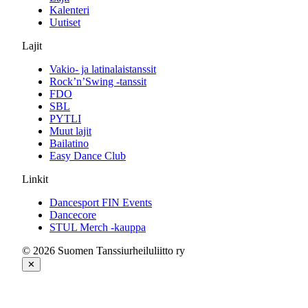
Kalenteri
Uutiset
Lajit
Vakio- ja latinalaistanssit
Rock’n’Swing -tanssit
FDO
SBL
PYTLI
Muut lajit
Bailatino
Easy Dance Club
Linkit
Dancesport FIN Events
Dancecore
STUL Merch -kauppa
© 2026 Suomen Tanssiurheiluliitto ry
✕