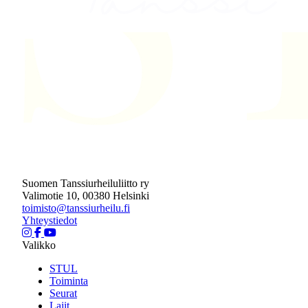
Suomen Tanssiurheiluliitto ry
Valimotie 10, 00380 Helsinki
toimisto@tanssiurheilu.fi
Yhteystiedot
Valikko
STUL
Toiminta
Seurat
Lajit