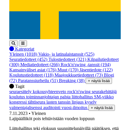
Kategoriat
Yleinen
(1018)
Vakio- ja latinalaistanssit
(525)
Seuratiedotteet
(452)
Tulostiedotteet
(321)
Kilpailutiedotteet
(300)
Mediatiedotteet
(266)
Rock'n'swing -tanssit
(194)
Kansainväliset asiat
(176)
Muut
(170)
Jäsentiedote
(122)
Koulutustiedotteet
(118)
Maajoukkuetiedotteet
(73)
Blogi
(72)
Paratanssiurheilu
(51)
Breaking
(38)
+ näytä lisää
Tagit
seuraesittely
kokousyhteenveto
rock'n'swing
seurakehittäjä
koulutus
toiminnanjohtajan palsta
liittohallitus
SM-viikko
kongressi
tähtiseura
lasten tanssin linjaus
kysely
valmentajalisenssi
auditointi
vuosi-ilmoitus
+ näytä lisää
7.11.2023
• Yleinen
Lajipäälliköt pois tehtävistään vuoden loppuun
Liittohallitus teki elokuun suunnittelupäivillä päätöksen, että