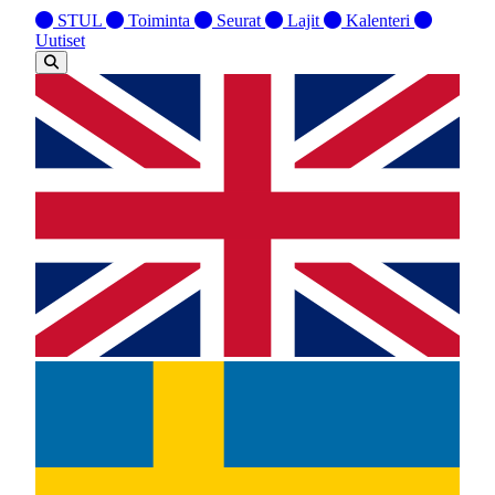
STUL
Toiminta
Seurat
Lajit
Kalenteri
Uutiset