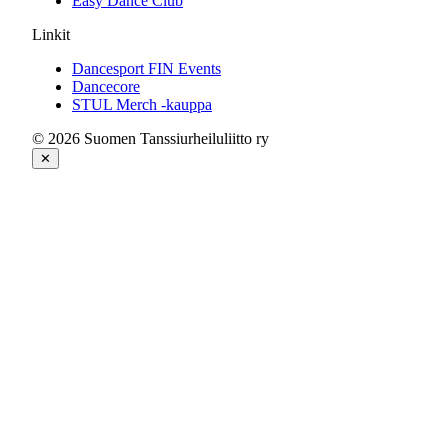
Easy Dance Club
Linkit
Dancesport FIN Events
Dancecore
STUL Merch -kauppa
© 2026 Suomen Tanssiurheiluliitto ry
✕