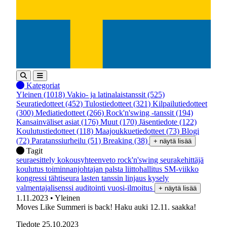
Kategoriat
Yleinen
(1018)
Vakio- ja latinalaistanssit
(525)
Seuratiedotteet
(452)
Tulostiedotteet
(321)
Kilpailutiedotteet
(300)
Mediatiedotteet
(266)
Rock'n'swing -tanssit
(194)
Kansainväliset asiat
(176)
Muut
(170)
Jäsentiedote
(122)
Koulutustiedotteet
(118)
Maajoukkuetiedotteet
(73)
Blogi
(72)
Paratanssiurheilu
(51)
Breaking
(38)
+ näytä lisää
Tagit
seuraesittely
kokousyhteenveto
rock'n'swing
seurakehittäjä
koulutus
toiminnanjohtajan palsta
liittohallitus
SM-viikko
kongressi
tähtiseura
lasten tanssin linjaus
kysely
valmentajalisenssi
auditointi
vuosi-ilmoitus
+ näytä lisää
1.11.2023
• Yleinen
Moves Like Summeri is back! Haku auki 12.11. saakka!
Tiedote 25.10.2023