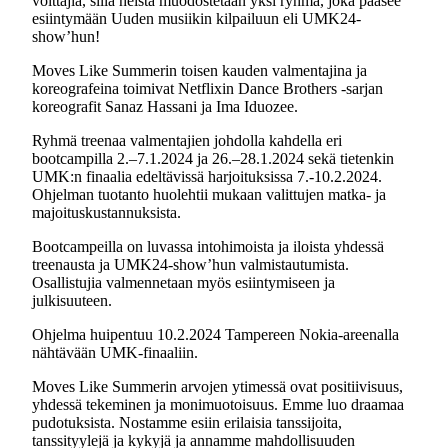
voittajia, sillä heistä muodostetaan yksi ryhmä, joka pääsee
esiintymään Uuden musiikin kilpailuun eli UMK24-
show’hun!
Moves Like Summerin toisen kauden valmentajina ja
koreografeina toimivat Netflixin Dance Brothers -sarjan
koreografit Sanaz Hassani ja Ima Iduozee.
Ryhmä treenaa valmentajien johdolla kahdella eri
bootcampilla 2.–7.1.2024 ja 26.–28.1.2024 sekä tietenkin
UMK:n finaalia edeltävissä harjoituksissa 7.-10.2.2024.
Ohjelman tuotanto huolehtii mukaan valittujen matka- ja
majoituskustannuksista.
Bootcampeilla on luvassa intohimoista ja iloista yhdessä
treenausta ja UMK24-show’hun valmistautumista.
Osallistujia valmennetaan myös esiintymiseen ja
julkisuuteen.
Ohjelma huipentuu 10.2.2024 Tampereen Nokia-areenalla
nähtävään UMK-finaaliin.
Moves Like Summerin arvojen ytimessä ovat positiivisuus,
yhdessä tekeminen ja monimuotoisuus. Emme luo draamaa
pudotuksista. Nostamme esiin erilaisia tanssijoita,
tanssityylejä ja kykyjä ja annamme mahdollisuuden