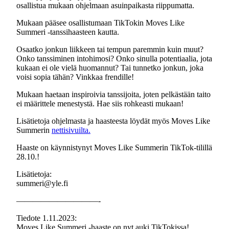
osallistua mukaan ohjelmaan asuinpaikasta riippumatta.
Mukaan pääsee osallistumaan TikTokin Moves Like
Summeri -tanssihaasteen kautta.
Osaatko jonkun liikkeen tai tempun paremmin kuin muut?
Onko tanssiminen intohimosi? Onko sinulla potentiaalia, jota
kukaan ei ole vielä huomannut? Tai tunnetko jonkun, joka
voisi sopia tähän? Vinkkaa frendille!
Mukaan haetaan inspiroivia tanssijoita, joten pelkästään taito
ei määrittele menestystä. Hae siis rohkeasti mukaan!
Lisätietoja ohjelmasta ja haasteesta löydät myös Moves Like
Summerin
nettisivuilta.
Haaste on käynnistynyt Moves Like Summerin TikTok-tilillä
28.10.!
Lisätietoja:
summeri@yle.fi
——————————-
Tiedote 1.11.2023:
Moves Like Summeri -haaste on nyt auki TikTokissa!