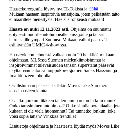
Haastekoreografia löytyy nyt TikTokista ja
täältä
!
Mukaan haetaan inspiroivia tanssijoita, joten pelkästään taito
ei määrittele menestystä. Hae siis rohkeasti mukaan!
Haaste on auki 12.11.2023 asti.
Ohjelma on suunnattu
erityisesti nuorille intohimoisille tanssijoille ja tanssin
harrastajille ympäri Suomea. Mukaan valitut pääsevät
esiintymään UMK24-show’ssa.
Haastevideon tehneistä valitaan noin 20 henkilöä mukaan
ohjelmaan. MLS:ssa Suomen mielenkiintoisimmat ja
inspiroivimmat tulevaisuuden tanssin superstarat pääsevät
näyttämään taitonsa huippukoreografien Sanaz Hassanin ja
Ima Iduozeen johdolla.
Osallistumaan pääsee TikTokin Moves Like Summeri -
tanssihaasteen kautta.
Osaatko jonkun liikkeen tai tempun paremmin kuin muut?
Onko tanssiminen intohimosi? Onko sinulla potentiaalia, jota
kukaan ei ole vielä huomannut? Tai tunnetko jonkun, joka
voisi sopia tähän? Vinkkaa frendille!
Lisätietoja ohjelmasta ja haasteesta löydät myös Moves Like