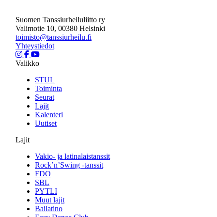
Suomen Tanssiurheiluliitto ry
Valimotie 10, 00380 Helsinki
toimisto@tanssiurheilu.fi
Yhteystiedot
Valikko
STUL
Toiminta
Seurat
Lajit
Kalenteri
Uutiset
Lajit
Vakio- ja latinalaistanssit
Rock’n’Swing -tanssit
FDO
SBL
PYTLI
Muut lajit
Bailatino