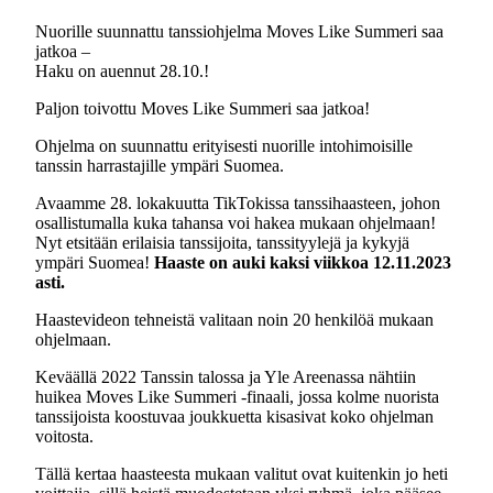
Nuorille suunnattu tanssiohjelma Moves Like Summeri saa
jatkoa –
Haku on auennut 28.10.!
Paljon toivottu Moves Like Summeri saa jatkoa!
Ohjelma on suunnattu erityisesti nuorille intohimoisille
tanssin harrastajille ympäri Suomea.
Avaamme 28. lokakuutta TikTokissa tanssihaasteen, johon
osallistumalla kuka tahansa voi hakea mukaan ohjelmaan!
Nyt etsitään erilaisia tanssijoita, tanssityylejä ja kykyjä
ympäri Suomea!
Haaste on auki kaksi viikkoa 12.11.2023
asti.
Haastevideon tehneistä valitaan noin 20 henkilöä mukaan
ohjelmaan.
Keväällä 2022 Tanssin talossa ja Yle Areenassa nähtiin
huikea Moves Like Summeri -finaali, jossa kolme nuorista
tanssijoista koostuvaa joukkuetta kisasivat koko ohjelman
voitosta.
Tällä kertaa haasteesta mukaan valitut ovat kuitenkin jo heti