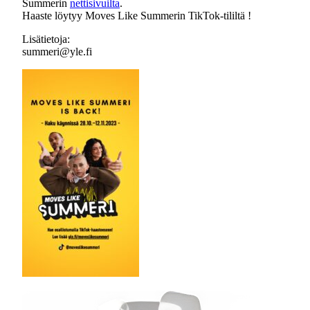
Summerin
nettisivuilta
.
Haaste löytyy Moves Like Summerin TikTok-tililtä !
Lisätietoja:
summeri@yle.fi