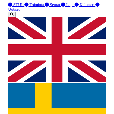
STUL
Toiminta
Seurat
Lajit
Kalenteri
Uutiset