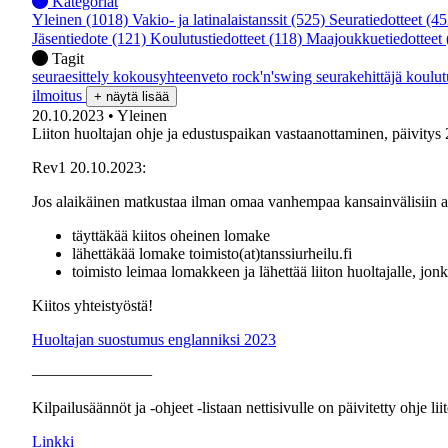
Kategoriat
Yleinen
(1018)
Vakio- ja latinalaistanssit
(525)
Seuratiedotteet
(45
Jäsentiedote
(121)
Koulutustiedotteet
(118)
Maajoukkuetiedotteet
Tagit
seuraesittely
kokousyhteenveto
rock'n'swing
seurakehittäjä
koulu
ilmoitus
+ näytä lisää
20.10.2023
• Yleinen
Liiton huoltajan ohje ja edustuspaikan vastaanottaminen, päivity
Rev1 20.10.2023:
Jos alaikäinen matkustaa ilman omaa vanhempaa kansainvälisiin ar
täyttäkää kiitos oheinen lomake
lähettäkää lomake toimisto(at)tanssiurheilu.fi
toimisto leimaa lomakkeen ja lähettää liiton huoltajalle, jo
Kiitos yhteistyöstä!
Huoltajan suostumus englanniksi 2023
———————–
Kilpailusäännöt ja -ohjeet -listaan nettisivulle on päivitetty ohje li
Linkki