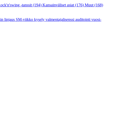
ock'n'swing -tanssit
(194)
Kansainväliset asiat
(176)
Muut
(168)
sin linjaus
SM-viikko
kysely
valmentajalisenssi
auditointi
vuosi-