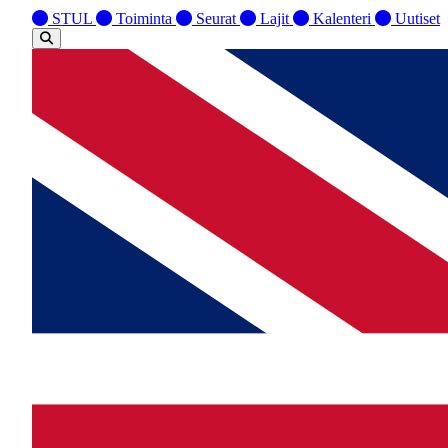
STUL
Toiminta
Seurat
Lajit
Kalenteri
Uutiset