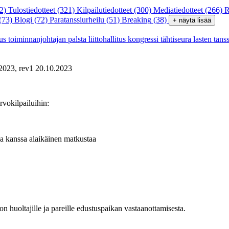
2)
Tulostiedotteet
(321)
Kilpailutiedotteet
(300)
Mediatiedotteet
(266)
R
(73)
Blogi
(72)
Paratanssiurheilu
(51)
Breaking
(38)
+ näytä lisää
tus
toiminnanjohtajan palsta
liittohallitus
kongressi
tähtiseura
lasten tans
s 2023, rev1 20.10.2023
vokilpailuihin:
nka kanssa alaikäinen matkustaa
iton huoltajille ja pareille edustuspaikan vastaanottamisesta.