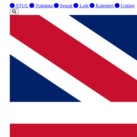
STUL
Toiminta
Seurat
Lajit
Kalenteri
Uutiset