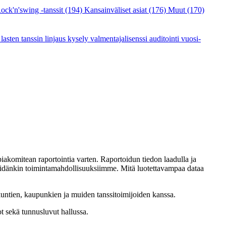
ock'n'swing -tanssit
(194)
Kansainväliset asiat
(176)
Muut
(170)
a
lasten tanssin linjaus
kysely
valmentajalisenssi
auditointi
vuosi-
akomitean raportointia varten. Raportoidun tiedon laadulla ja
meidänkin toimintamahdollisuuksiimme. Mitä luotettavampaa dataa
 kuntien, kaupunkien ja muiden tanssitoimijoiden kanssa.
t sekä tunnusluvut hallussa.