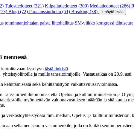
2)
Tulostiedotteet
(321)
Kilpailutiedotteet
(300)
Mediatiedotteet
(266)
R
(73)
Blogi
(72)
Paratanssiurheilu
(51)
Breaking
(38)
+ näytä lisää
tus
toiminnanjohtajan palsta
liittohallitus
SM-viikko
kongressi
tähtiseur
23 mennessä
 kartoittavaan kyselyyn
tästä linkistä
.
 yhteistyöliitoille ja muille tanssitoimijoille. Vastausaikaa on 20.9. asti.
an kehittämisessä sekä kehittämistyön vaikuttavuusarvioinnissa.
anssiurheiluliiton omaa että Opetus- ja kulttuuriministeriön ja Olympi
tajärjestöille myönnettävän valtionavustuksen määrään ja sitä kautta 
me.
tä- ja verkostoyhteistyössä mm. median, Opetus- ja kulttuuriministeriön,
amaan sellainen seuran vastuuhenkilö, jolla on kaikki seuran perustiedo