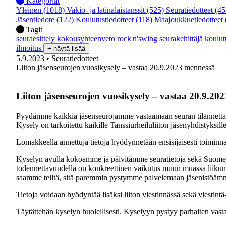
Kategoriat
Yleinen
(1018)
Vakio- ja latinalaistanssit
(525)
Seuratiedotteet
(45
Jäsentiedote
(122)
Koulutustiedotteet
(118)
Maajoukkuetiedotteet
Tagit
seuraesittely
kokousyhteenveto
rock'n'swing
seurakehittäjä
koulu
ilmoitus
+ näytä lisää
5.9.2023
• Seuratiedotteet
Liiton jäsenseurojen vuosikysely – vastaa 20.9.2023 mennessä
Liiton jäsenseurojen vuosikysely – vastaa 20.9.20
Pyydämme kaikkia jäsenseurojamme vastaamaan seuran tilannetta
Kysely on tarkoitettu kaikille Tanssiurheiluliiton jäsenyhdistyksille,
Lomakkeella annettuja tietoja hyödynnetään ensisijaisesti toiminn
Kyselyn avulla kokoamme ja päivitämme seuratietoja sekä Suomen T
todennettavuudella on konkreettinen vaikutus muun muassa liikun
saamme teiltä, sitä paremmin pystymme palvelemaan jäsenistöäm
Tietoja voidaan hyödyntää lisäksi liiton viestinnässä sekä viestin
Täytättehän kyselyn huolellisesti. Kyselyyn pystyy parhaiten vasta