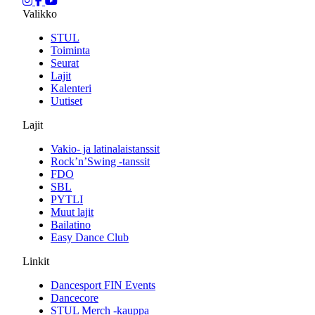
Valikko
STUL
Toiminta
Seurat
Lajit
Kalenteri
Uutiset
Lajit
Vakio- ja latinalaistanssit
Rock’n’Swing -tanssit
FDO
SBL
PYTLI
Muut lajit
Bailatino
Easy Dance Club
Linkit
Dancesport FIN Events
Dancecore
STUL Merch -kauppa