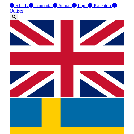
STUL
Toiminta
Seurat
Lajit
Kalenteri
Uutiset