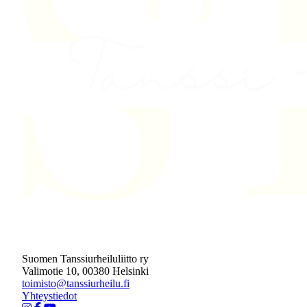
Suomen Tanssiurheiluliitto ry
Valimotie 10, 00380 Helsinki
toimisto@tanssiurheilu.fi
Yhteystiedot