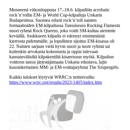
Menneenä viikonloppuna 17.-18.6. kilpailtiin acrobatic
rock’n’rollin EM- ja World Cup-kilpailuja Unkarin
Budapestissa. Suomea edusti rock’n’roll naisten
formaatioiden EM-kilpailussa Tanssiseura Rocking Flamesin
nuori ryhmä Rock Queens, joka voitti SM-kultaa aiemmin
keväällä. Joukkueen kilpailu ei edennyt ensimmäistä
kierrosta pidemmälle, ja lopullinen sijoitus EM-kisassa oli
22. Naisten sarjaan vielä hyvin nuori ja tuore ryhmä sai
kuitenkin arvokasta kokemusta ja oppia tulevaan
kansainvälisiltä kilpakentiltä kisareissun myötä. Kilpailun
voittoon tanssi järjestäjämaata Unkaria edustava, lajin
kuusinkertainen MM- ja EM-voittajaryhmä The Szupergirls.
Kaikki tulokset löytyvät WRRC:n nettisivuilta:
https://www.wrrc.org/results/2023-1405/index.htm