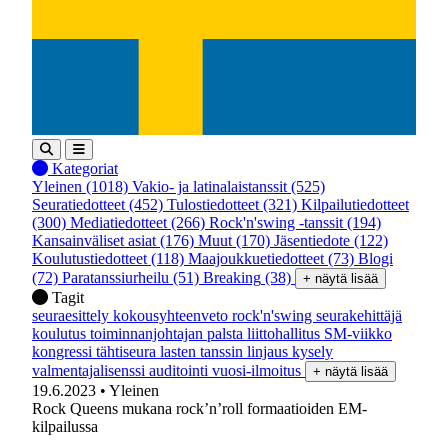
Kategoriat
Yleinen
(1018)
Vakio- ja latinalaistanssit
(525)
Seuratiedotteet
(452)
Tulostiedotteet
(321)
Kilpailutiedotteet
(300)
Mediatiedotteet
(266)
Rock'n'swing -tanssit
(194)
Kansainväliset asiat
(176)
Muut
(170)
Jäsentiedote
(122)
Koulutustiedotteet
(118)
Maajoukkuetiedotteet
(73)
Blogi
(72)
Paratanssiurheilu
(51)
Breaking
(38)
+ näytä lisää
Tagit
seuraesittely
kokousyhteenveto
rock'n'swing
seurakehittäjä
koulutus
toiminnanjohtajan palsta
liittohallitus
SM-viikko
kongressi
tähtiseura
lasten tanssin linjaus
kysely
valmentajalisenssi
auditointi
vuosi-ilmoitus
+ näytä lisää
19.6.2023
• Yleinen
Rock Queens mukana rock’n’roll formaatioiden EM-
kilpailussa