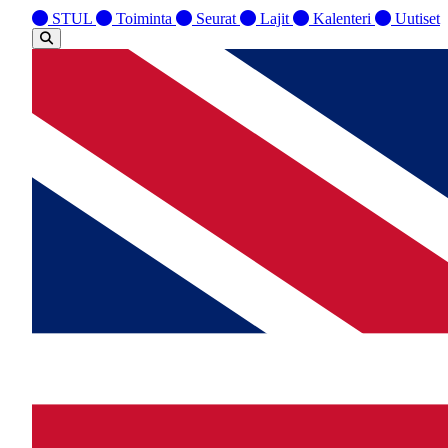
STUL
Toiminta
Seurat
Lajit
Kalenteri
Uutiset