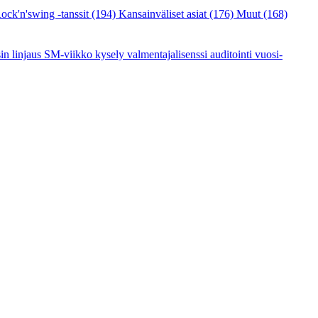
ock'n'swing -tanssit
(194)
Kansainväliset asiat
(176)
Muut
(168)
sin linjaus
SM-viikko
kysely
valmentajalisenssi
auditointi
vuosi-