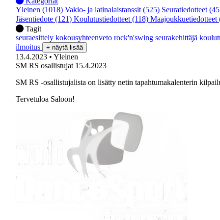
Kategoriat
Yleinen
(1018)
Vakio- ja latinalaistanssit
(525)
Seuratiedotteet
(45
Jäsentiedote
(121)
Koulutustiedotteet
(118)
Maajoukkuetiedotteet
Tagit
seuraesittely
kokousyhteenveto
rock'n'swing
seurakehittäjä
koulu
ilmoitus
+ näytä lisää
13.4.2023
• Yleinen
SM RS osallistujat 15.4.2023
SM RS -osallistujalista on lisätty netin tapahtumakalenterin kilpai
Tervetuloa Saloon!