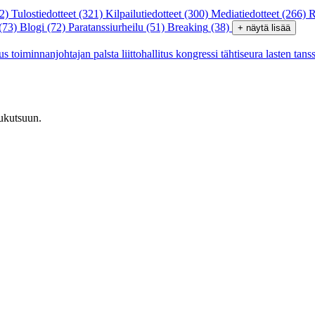
2)
Tulostiedotteet
(321)
Kilpailutiedotteet
(300)
Mediatiedotteet
(266)
R
(73)
Blogi
(72)
Paratanssiurheilu
(51)
Breaking
(38)
+ näytä lisää
tus
toiminnanjohtajan palsta
liittohallitus
kongressi
tähtiseura
lasten tans
lukutsuun.