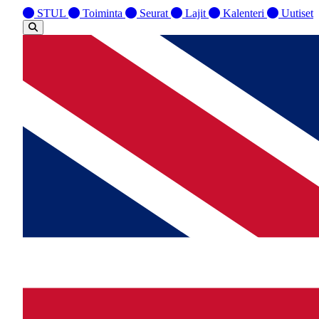
STUL
Toiminta
Seurat
Lajit
Kalenteri
Uutiset