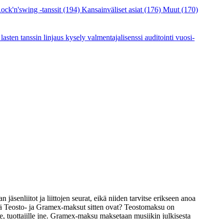
ock'n'swing -tanssit
(194)
Kansainväliset asiat
(176)
Muut
(170)
a
lasten tanssin linjaus
kysely
valmentajalisenssi
auditointi
vuosi-
nliitot ja liittojen seurat, eikä niiden tarvitse erikseen anoa
ämä Teosto- ja Gramex-maksut sitten ovat? Teostomaksu on
le, tuottajille jne. Gramex-maksu maksetaan musiikin julkisesta