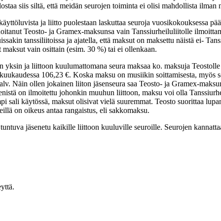
staa siis siltä, että meidän seurojen toiminta ei olisi mahdollista il
 käyttöluvista ja liitto puolestaan laskuttaa seuroja vuosikokouksessa 
 hoitanut Teosto- ja Gramex-maksunsa vain Tanssiurheiluliitolle ilmoitta
akin tanssiliitoissa ja ajatella, että maksut on maksettu näistä ei- Tanssi
maksut vain osittain (esim. 30 %) tai ei ollenkaan.
an yksin ja liittoon kuulumattomana seura maksaa ko. maksuja Teostolle
kuukaudessa 106,23 €. Koska maksu on musiikin soittamisesta, myös seur
. Näin ollen jokainen liiton jäsenseura saa Teosto- ja Gramex-maksun
jäsenistä on ilmoitettu johonkin muuhun liittoon, maksu voi olla Tanssiur
eampi sali käytössä, maksut olisivat vielä suuremmat. Teosto suorittaa l
heillä on oikeus antaa rangaistus, eli sakkomaksu.
tuva jäsenetu kaikille liittoon kuuluville seuroille. Seurojen kannattaa
yttä.