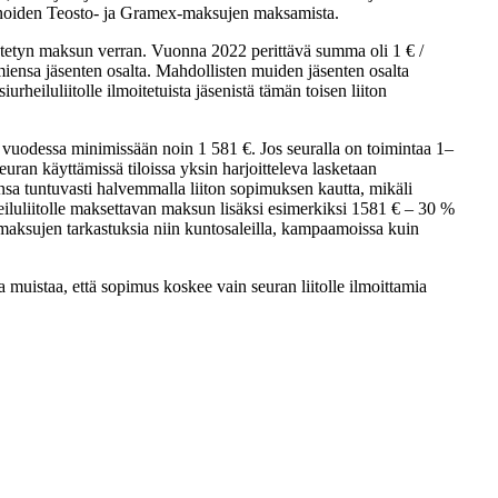
man noiden Teosto- ja Gramex-maksujen maksamista.
päätetyn maksun verran. Vuonna 2022 perittävä summa oli 1 € /
miensa jäsenten osalta. Mahdollisten muiden jäsenten osalta
urheiluliitolle ilmoitetuista jäsenistä tämän toisen liiton
 vuodessa minimissään noin 1 581 €. Jos seuralla on toimintaa 1–
an käyttämissä tiloissa yksin harjoitteleva lasketaan
sa tuntuvasti halvemmalla liiton sopimuksen kautta, mikäli
heiluliitolle maksettavan maksun lisäksi esimerkiksi 1581 € – 30 %
upamaksujen tarkastuksia niin kuntosaleilla, kampaamoissa kuin
 muistaa, että sopimus koskee vain seuran liitolle ilmoittamia