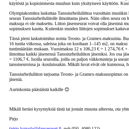
käytöstä ja kopioimisesta muuhun kuin yksityiseen käyttöön. Kuulo
Olympiakomitea laskuttaa Tanssiurheiluliittoa vuosittain musiikin
seuran Tanssiurheiluliitolle ilmoittama jäsen. Näin ollen seura on
maksuja ei ole maksettu. Liiton jäsenseurat voivat olla jäseninä muiss
sopimuksen kautta. Kuitenkin muiden liittojen sopimukset kattavat 
Tässä pieni laskutoimitus noista Teosto- ja Gramex-maksuista. Ih
16 tuntia viikossa, saleissa joka on kooltaan 1–145 m2, on maksu 
tuntimäärään mukaan. Vuosimaksu 12 x 106,23 € = 1 274,76 € + alv
ilmoittaa kaikki jäsenensä Tanssiurheiluliiton jäseniksi. Jos osa 
= 1106,7 €. Isoilla seuroilla, joilla on paljon viikkotunteja ja us
tanssiseuroissa ja -kouluissakin. Mikäli luvat eivät ole kunnossa, 
Tanssiurheiluliiton tarjoama Teosto- ja Gramex-maksusopimus on tun
jäseniä.
Aurinkoista pääsiäistä kaikille 😊
Mikäli heräsi kysymyksiä tästä tai jostain muusta aiheesta, ota yhte
Pirjo
(
pirjo.koivula@dancesport.fi
, puh 050- 4080 122)