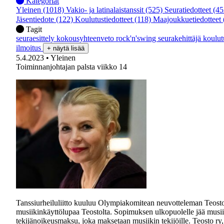
Kategoriat
Yleinen
(1018)
Vakio- ja latinalaistanssit
(525)
Seuratiedotteet
(45
Jäsentiedote
(122)
Koulutustiedotteet
(118)
Maajoukkuetiedotteet
Tagit
seuraesittely
kokousyhteenveto
rock'n'swing
seurakehittäjä
koulu
ilmoitus
+ näytä lisää
5.4.2023
• Yleinen
Toiminnanjohtajan palsta viikko 14
Tanssiurheiluliitto kuuluu Olympiakomitean neuvotteleman Teosto- 
musiikinkäyttölupaa Teostolta. Sopimuksen ulkopuolelle jää musiik
tekijänoikeusmaksu, joka maksetaan musiikin tekijöille. Teosto ry, 