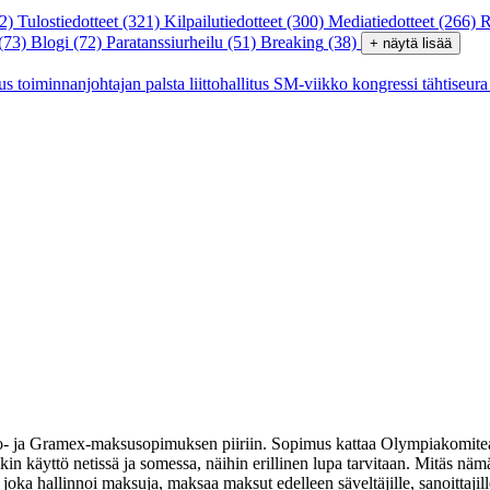
2)
Tulostiedotteet
(321)
Kilpailutiedotteet
(300)
Mediatiedotteet
(266)
R
(73)
Blogi
(72)
Paratanssiurheilu
(51)
Breaking
(38)
+ näytä lisää
tus
toiminnanjohtajan palsta
liittohallitus
SM-viikko
kongressi
tähtiseur
ja Gramex-maksusopimuksen piiriin. Sopimus kattaa Olympiakomitean jäse
in käyttö netissä ja somessa, näihin erillinen lupa tarvitaan. Mitäs n
joka hallinnoi maksuja, maksaa maksut edelleen säveltäjille, sanoittajil