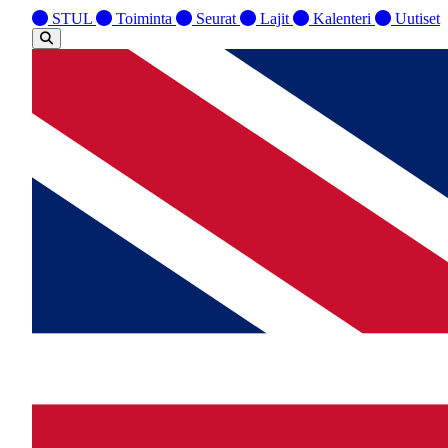
STUL
Toiminta
Seurat
Lajit
Kalenteri
Uutiset