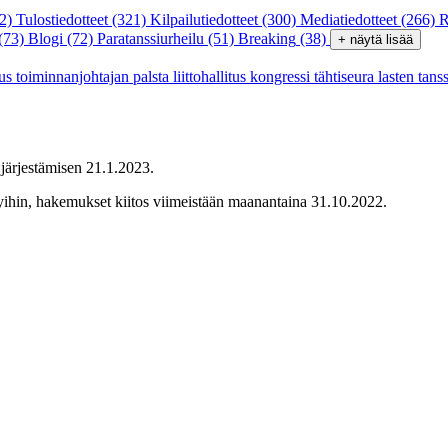
2)
Tulostiedotteet
(321)
Kilpailutiedotteet
(300)
Mediatiedotteet
(266)
R
(73)
Blogi
(72)
Paratanssiurheilu
(51)
Breaking
(38)
+ näytä lisää
tus
toiminnanjohtajan palsta
liittohallitus
kongressi
tähtiseura
lasten tans
 järjestämisen 21.1.2023.
elyihin, hakemukset kiitos viimeistään maanantaina 31.10.2022.