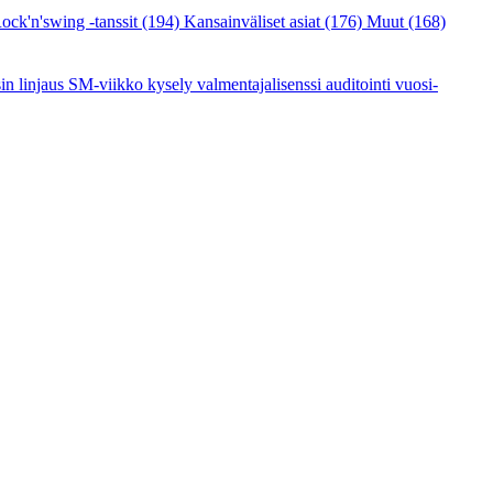
ock'n'swing -tanssit
(194)
Kansainväliset asiat
(176)
Muut
(168)
sin linjaus
SM-viikko
kysely
valmentajalisenssi
auditointi
vuosi-