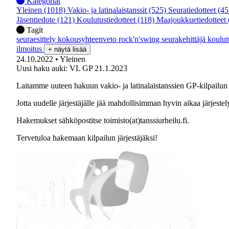
Kategoriat
Yleinen
(1018)
Vakio- ja latinalaistanssit
(525)
Seuratiedotteet
(45
Jäsentiedote
(121)
Koulutustiedotteet
(118)
Maajoukkuetiedotteet
Tagit
seuraesittely
kokousyhteenveto
rock'n'swing
seurakehittäjä
koulu
ilmoitus
+ näytä lisää
24.10.2022
• Yleinen
Uusi haku auki: VL GP 21.1.2023
Laitamme uuteen hakuun vakio- ja latinalaistanssien GP-kilpailun
Jotta uudelle järjestäjälle jää mahdollisimman hyvin aikaa järjest
Hakemukset sähköpostitse toimisto(at)tanssiurheilu.fi.
Tervetuloa hakemaan kilpailun järjestäjäksi!