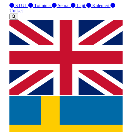
STUL
Toiminta
Seurat
Lajit
Kalenteri
Uutiset