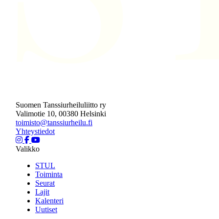
Suomen Tanssiurheiluliitto ry
Valimotie 10, 00380 Helsinki
toimisto@tanssiurheilu.fi
Yhteystiedot
Valikko
STUL
Toiminta
Seurat
Lajit
Kalenteri
Uutiset