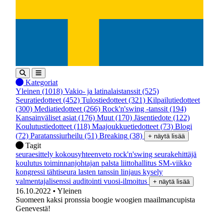
Kategoriat
Yleinen
(1018)
Vakio- ja latinalaistanssit
(525)
Seuratiedotteet
(452)
Tulostiedotteet
(321)
Kilpailutiedotteet
(300)
Mediatiedotteet
(266)
Rock'n'swing -tanssit
(194)
Kansainväliset asiat
(176)
Muut
(170)
Jäsentiedote
(122)
Koulutustiedotteet
(118)
Maajoukkuetiedotteet
(73)
Blogi
(72)
Paratanssiurheilu
(51)
Breaking
(38)
+ näytä lisää
Tagit
seuraesittely
kokousyhteenveto
rock'n'swing
seurakehittäjä
koulutus
toiminnanjohtajan palsta
liittohallitus
SM-viikko
kongressi
tähtiseura
lasten tanssin linjaus
kysely
valmentajalisenssi
auditointi
vuosi-ilmoitus
+ näytä lisää
16.10.2022
• Yleinen
Suomeen kaksi pronssia boogie woogien maailmancupista
Genevestä!