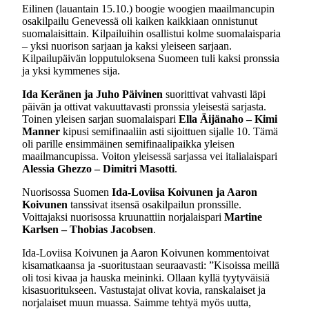
Eilinen (lauantain 15.10.) boogie woogien maailmancupin
osakilpailu Genevessä oli kaiken kaikkiaan onnistunut
suomalaisittain. Kilpailuihin osallistui kolme suomalaisparia
– yksi nuorison sarjaan ja kaksi yleiseen sarjaan.
Kilpailupäivän lopputuloksena Suomeen tuli kaksi pronssia
ja yksi kymmenes sija.
Ida Keränen ja Juho Päivinen
suorittivat vahvasti läpi
päivän ja ottivat vakuuttavasti pronssia yleisestä sarjasta.
Toinen yleisen sarjan suomalaispari
Ella Äijänaho – Kimi
Manner
kipusi semifinaaliin asti sijoittuen sijalle 10. Tämä
oli parille ensimmäinen semifinaalipaikka yleisen
maailmancupissa. Voiton yleisessä sarjassa vei italialaispari
Alessia Ghezzo – Dimitri Masotti
.
Nuorisossa Suomen
Ida-Loviisa Koivunen ja Aaron
Koivunen
tanssivat itsensä osakilpailun pronssille.
Voittajaksi nuorisossa kruunattiin norjalaispari
Martine
Karlsen – Thobias Jacobsen
.
Ida-Loviisa Koivunen ja Aaron Koivunen kommentoivat
kisamatkaansa ja -suoritustaan seuraavasti: ”Kisoissa meillä
oli tosi kivaa ja hauska meininki. Ollaan kyllä tyytyväisiä
kisasuoritukseen. Vastustajat olivat kovia, ranskalaiset ja
norjalaiset muun muassa. Saimme tehtyä myös uutta,