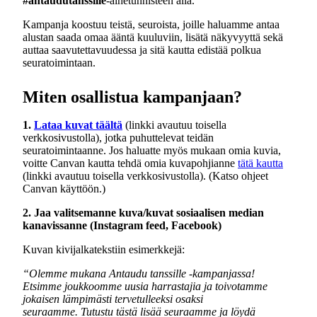
#antaudutanssille
-aihetunnisteen alla.
Kampanja koostuu teistä, seuroista, joille haluamme antaa
alustan saada omaa ääntä kuuluviin, lisätä näkyvyyttä sekä
auttaa saavutettavuudessa ja sitä kautta edistää polkua
seuratoimintaan.
Miten osallistua kampanjaan?
1.
Lataa kuvat täältä
(linkki avautuu toisella
verkkosivustolla)
, jotka puhuttelevat teidän
seuratoimintaanne. Jos haluatte myös mukaan omia kuvia,
voitte Canvan kautta tehdä omia kuvapohjianne
tätä kautta
(linkki avautuu toisella verkkosivustolla)
. (Katso ohjeet
Canvan käyttöön.)
2. Jaa valitsemanne kuva/kuvat sosiaalisen median
kanavissanne (Instagram feed, Facebook)
Kuvan kivijalkatekstiin esimerkkejä:
“Olemme mukana Antaudu tanssille -kampanjassa!
Etsimme joukkoomme uusia harrastajia ja toivotamme
jokaisen lämpimästi tervetulleeksi osaksi
seuraamme.
Tutustu tästä lisää seuraamme ja löydä