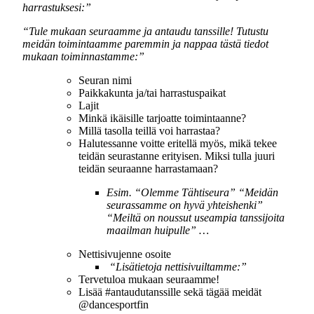
harrastuksesi:”
“Tule mukaan seuraamme ja antaudu tanssille! Tutustu
meidän toimintaamme paremmin ja nappaa tästä tiedot
mukaan toiminnastamme:”
Seuran nimi
Paikkakunta ja/tai harrastuspaikat
Lajit
Minkä ikäisille tarjoatte toimintaanne?
Millä tasolla teillä voi harrastaa?
Halutessanne voitte eritellä myös, mikä tekee
teidän seurastanne erityisen. Miksi tulla juuri
teidän seuraanne harrastamaan?
Esim. “Olemme Tähtiseura” “Meidän
seurassamme on hyvä yhteishenki”
“Meiltä on noussut useampia tanssijoita
maailman huipulle” …
Nettisivujenne osoite
“Lisätietoja nettisivuiltamme:”
Tervetuloa mukaan seuraamme!
Lisää #antaudutanssille sekä tägää meidät
@dancesportfin