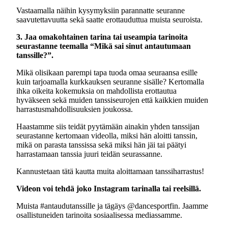
Vastaamalla näihin kysymyksiin parannatte seuranne
saavutettavuutta sekä saatte erottauduttua muista seuroista.
3. Jaa omakohtainen tarina tai useampia tarinoita
seurastanne teemalla “Mikä sai sinut antautumaan
tanssille?”.
Mikä olisikaan parempi tapa tuoda omaa seuraansa esille
kuin tarjoamalla kurkkauksen seuranne sisälle? Kertomalla
ihka oikeita kokemuksia on mahdollista erottautua
hyväkseen sekä muiden tanssiseurojen että kaikkien muiden
harrastusmahdollisuuksien joukossa.
Haastamme siis teidät pyytämään ainakin yhden tanssijan
seurastanne kertomaan videolla, miksi hän aloitti tanssin,
mikä on parasta tanssissa sekä miksi hän jäi tai päätyi
harrastamaan tanssia juuri teidän seurassanne.
Kannustetaan tätä kautta muita aloittamaan tanssiharrastus!
Videon voi tehdä joko Instagram tarinalla tai reelsillä.
Muista #antaudutanssille ja tägäys @dancesportfin. Jaamme
osallistuneiden tarinoita sosiaalisessa mediassamme.