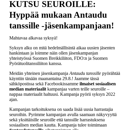
KUTSU SEUROILLE:
Hyppää mukaan Antaudu
tanssille -jäsenkampanjaan!
Mahtavaa alkavaa syksyä!
Syksyn alku on mitä hedelmällisintä aikaa uusien jäsenten
hankintaan ja loimme näin ollen jäsenkampanjan
yhteistyössä Suomen Breikkiliiton, FDO:n ja Suomen
Pyörätuolitanssiliiton kanssa.
Meidän yhteinen jäsenkampanja
Antaudu tanssille
pyörähtää
käyntiin tänään maanantaina 29.8.! Jaamme tässä
sähköpostissa sekä Facebookissamme
ilmaiset
sosiaalisen
median materiaalit
kampanjaa varten teille seuroille –
nappaa materiaalit haltuusi. Kampanja pyörii syksyn 2022
ajan.
Kampanjan tarkoituksena on saada lisää uusia harrastajia
seuroihin. Pyrimme kampanjan avulla saamaan näkyvyyttä
sekä yksittäisille seuroille että tanssille harrastuksena
sosiaalisen median kautta. Kampanja tulee toimimaan