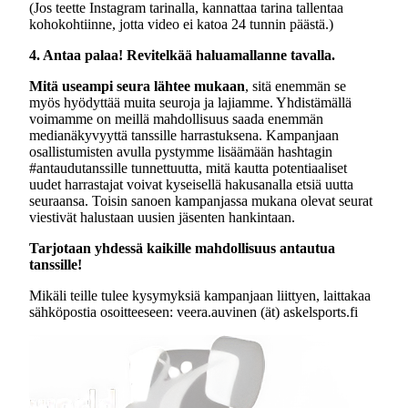
(Jos teette Instagram tarinalla, kannattaa tarina tallentaa
kohokohtiinne, jotta video ei katoa 24 tunnin päästä.)
4. Antaa palaa! Revitelkää haluamallanne tavalla.
Mitä useampi seura lähtee mukaan
, sitä enemmän se
myös hyödyttää muita seuroja ja lajiamme. Yhdistämällä
voimamme on meillä mahdollisuus saada enemmän
medianäkyvyyttä tanssille harrastuksena. Kampanjaan
osallistumisten avulla pystymme lisäämään hashtagin
#antaudutanssille tunnettuutta, mitä kautta potentiaaliset
uudet harrastajat voivat kyseisellä hakusanalla etsiä uutta
seuraansa. Toisin sanoen kampanjassa mukana olevat seurat
viestivät halustaan uusien jäsenten hankintaan.
Tarjotaan yhdessä kaikille mahdollisuus antautua
tanssille!
Mikäli teille tulee kysymyksiä kampanjaan liittyen, laittakaa
sähköpostia osoitteeseen: veera.auvinen (ät) askelsports.fi