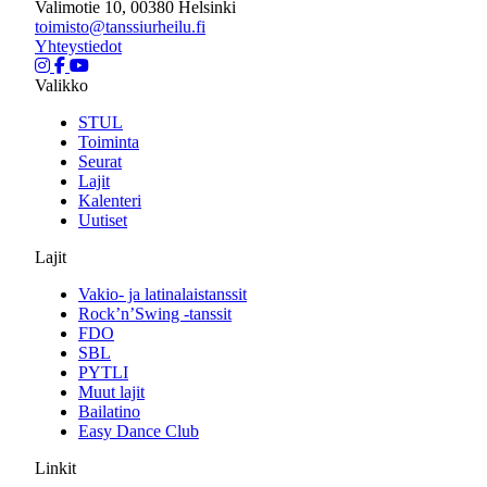
Valimotie 10, 00380 Helsinki
toimisto@tanssiurheilu.fi
Yhteystiedot
Valikko
STUL
Toiminta
Seurat
Lajit
Kalenteri
Uutiset
Lajit
Vakio- ja latinalaistanssit
Rock’n’Swing -tanssit
FDO
SBL
PYTLI
Muut lajit
Bailatino
Easy Dance Club
Linkit