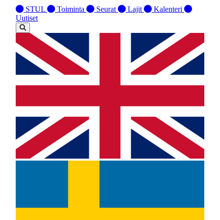
STUL
Toiminta
Seurat
Lajit
Kalenteri
Uutiset