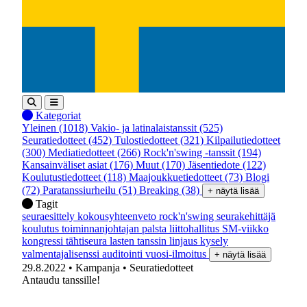
Kategoriat
Yleinen
(1018)
Vakio- ja latinalaistanssit
(525)
Seuratiedotteet
(452)
Tulostiedotteet
(321)
Kilpailutiedotteet
(300)
Mediatiedotteet
(266)
Rock'n'swing -tanssit
(194)
Kansainväliset asiat
(176)
Muut
(170)
Jäsentiedote
(122)
Koulutustiedotteet
(118)
Maajoukkuetiedotteet
(73)
Blogi
(72)
Paratanssiurheilu
(51)
Breaking
(38)
+ näytä lisää
Tagit
seuraesittely
kokousyhteenveto
rock'n'swing
seurakehittäjä
koulutus
toiminnanjohtajan palsta
liittohallitus
SM-viikko
kongressi
tähtiseura
lasten tanssin linjaus
kysely
valmentajalisenssi
auditointi
vuosi-ilmoitus
+ näytä lisää
29.8.2022
• Kampanja
• Seuratiedotteet
Antaudu tanssille!