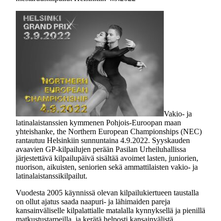
Vakio- ja
latinalaistanssien kymmenen Pohjois-Euroopan maan
yhteishanke, the Northern European Championships (NEC)
rantautuu Helsinkiin sunnuntaina 4.9.2022. Syyskauden
avaavien GP-kilpailujen perään Pasilan Urheiluhallissa
järjestettävä kilpailupäivä sisältää avoimet lasten, juniorien,
nuorison, aikuisten, seniorien sekä ammattilaisten vakio- ja
latinalaistanssikilpailut.
Vuodesta 2005 käynnissä olevan kilpailukiertueen taustalla
on ollut ajatus saada naapuri- ja lähimaiden pareja
kansainväliselle kilpalattialle matalalla kynnyksellä ja pienillä
matkustustarpeilla, ja kerätä helposti kansainvälistä