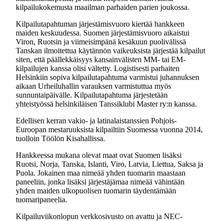
kilpailukokemusta maailman parhaiden parien joukossa.
Kilpailutapahtuman järjestämisvuoro kiertää hankkeen
maiden keskuudessa. Suomen järjestämisvuoro aikaistui
Viron, Ruotsin ja viimeisimpänä kesäkuun puolivälissä
Tanskan ilmoitettua käytännön vaikeuksista järjestää kilpailut
siten, että päällekkäisyys kansainvälisten MM- tai EM-
kilpailujen kanssa olisi vältetty. Logistisesti parhaiten
Helsinkiin sopiva kilpailutapahtuma varmistui juhannuksen
aikaan Urheiluhallin varauksen varmistuttua myös
sunnuntaipäivälle. Kilpailutapahtuma järjestetään
yhteistyössä helsinkiläisen Tanssiklubi Master ry:n kanssa.
Edellisen kerran vakio- ja latinalaistanssien Pohjois-
Euroopan mestaruuksista kilpailtiin Suomessa vuonna 2014,
tuolloin Töölön Kisahallissa.
Hankkeessa mukana olevat maat ovat Suomen lisäksi
Ruotsi, Norja, Tanska, Islanti, Viro, Latvia, Liettua, Saksa ja
Puola. Jokainen maa nimeää yhden tuomarin maastaan
paneeliin, jonka lisäksi järjestäjämaa nimeää vähintään
yhden maiden ulkopuolisen tuomarin täydentämään
tuomaripaneelia.
Kilpailuviikonlopun verkkosivusto on avattu ja NEC-