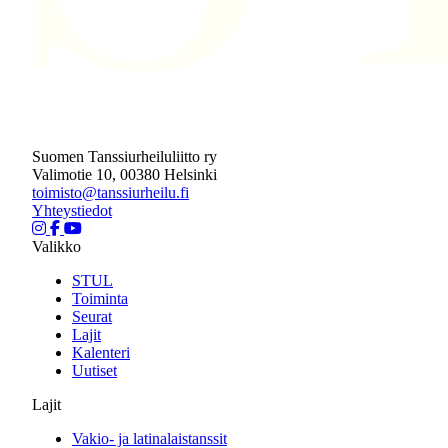
Suomen Tanssiurheiluliitto ry
Valimotie 10, 00380 Helsinki
toimisto@tanssiurheilu.fi
Yhteystiedot
Valikko
STUL
Toiminta
Seurat
Lajit
Kalenteri
Uutiset
Lajit
Vakio- ja latinalaistanssit