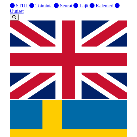
STUL
Toiminta
Seurat
Lajit
Kalenteri
Uutiset