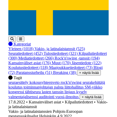
Kategoriat
Yleinen
(1018)
Vakio- ja latinalaistanssit
(525)
Seuratiedotteet
(452)
Tulostiedotteet
(321)
Kilpailutiedotteet
(300)
Mediatiedotteet
(266)
Rock'n'swing -tanssit
(194)
Kansainväliset asiat
(176)
Muut
(170)
Jäsentiedote
(122)
Koulutustiedotteet
(118)
Maajoukkuetiedotteet
(73)
Blogi
(72)
Paratanssiurheilu
(51)
Breaking
(38)
+ näytä lisää
Tagit
seuraesittely
kokousyhteenveto
rock'n'swing
seurakehittäjä
koulutus
toiminnanjohtajan palsta
liittohallitus
SM-viikko
kongressi
tähtiseura
lasten tanssin linjaus
kysely
valmentajalisenssi
auditointi
vuosi-ilmoitus
+ näytä lisää
17.8.2022
• Kansainväliset asiat
• Kilpailutiedotteet
• Vakio-
ja latinalaistanssit
Vakio- ja latinalaistanssien Pohjois-Euroopan
mestaruuskilpailut Helsinkiin 4.9.2022