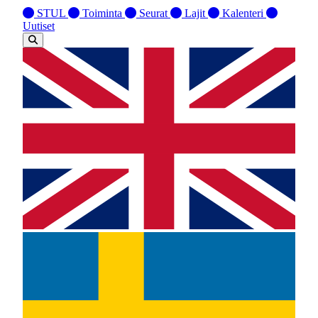
STUL
Toiminta
Seurat
Lajit
Kalenteri
Uutiset