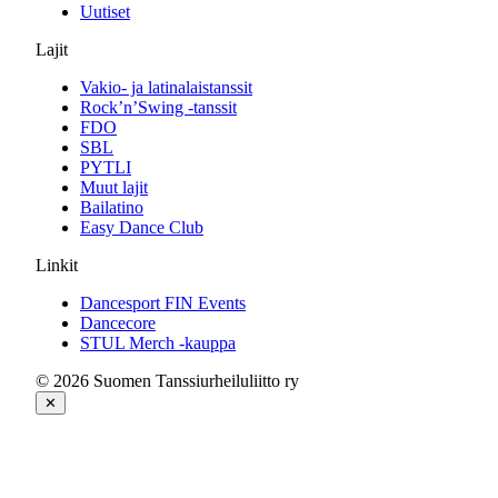
Uutiset
Lajit
Vakio- ja latinalaistanssit
Rock’n’Swing -tanssit
FDO
SBL
PYTLI
Muut lajit
Bailatino
Easy Dance Club
Linkit
Dancesport FIN Events
Dancecore
STUL Merch -kauppa
© 2026 Suomen Tanssiurheiluliitto ry
✕