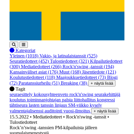
Kategoriat
Yleinen
(1018)
Vakio- ja latinalaistanssit
(525)
Seuratiedotteet
(452)
Tulostiedotteet
(321)
Kilpailutiedotteet
(300)
Mediatiedotteet
(266)
Rock'n'swing -tanssit
(194)
Kansainväliset asiat
(176)
Muut
(168)
Jäsentiedote
(121)
Koulutustiedotteet
(118)
Maajoukkuetiedotteet
(73)
Blogi
(72)
Paratanssiurheilu
(51)
Breaking
(38)
+ näytä lisää
Tagit
seuraesittely
kokousyhteenveto
rock'n'swing
seurakehittäjä
koulutus
toiminnanjohtajan palsta
liittohallitus
kongressi
tähtiseura
lasten tanssin linjaus
SM-viikko
kysely
valmentajalisenssi
auditointi
vuosi-ilmoitus
+ näytä lisää
15.5.2022
• Mediatiedotteet
• Rock'n'swing -tanssit
•
Tulostiedotteet
Rock’n’swing -tanssien PM-kilpailuista jälleen
suomalaismenestystä