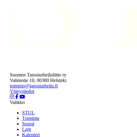
Suomen Tanssiurheiluliitto ry
Valimotie 10, 00380 Helsinki
toimisto@tanssiurheilu.fi
Yhteystiedot
Valikko
STUL
Toiminta
Seurat
Lajit
Kalenteri