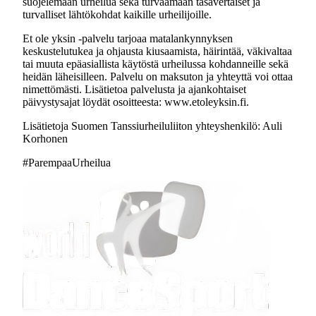
suojelemaan urheilua sekä turvaamaan tasavertaiset ja
turvalliset lähtökohdat kaikille urheilijoille.
Et ole yksin -palvelu tarjoaa matalankynnyksen
keskustelutukea ja ohjausta kiusaamista, häirintää, väkivaltaa
tai muuta epäasiallista käytöstä urheilussa kohdanneille sekä
heidän läheisilleen. Palvelu on maksuton ja yhteyttä voi ottaa
nimettömästi. Lisätietoa palvelusta ja ajankohtaiset
päivystysajat löydät osoitteesta: www.etoleyksin.fi.
Lisätietoja Suomen Tanssiurheiluliiton yhteyshenkilö: Auli
Korhonen
#ParempaaUrheilua