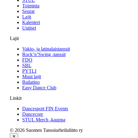
STUL
Toiminta
Seurat
Lajit
Kalenteri
Uutiset
Lajit
Vakio- ja latinalaistanssit
Rock’n’Swing -tanssit
FDO
SBL
PYTLI
Muut lajit
Bailatino
Easy Dance Club
Linkit
Dancesport FIN Events
Dancecore
STUL Merch -kauppa
© 2026 Suomen Tanssiurheiluliitto ry
✕