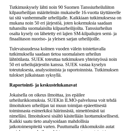
Tutkimuskysely lähti noin 90 Suomen Tanssiurheiluliiton
kilpaurheilijan määritelmän mukaiselle 16-vuotta täyttäneelle
tai sitä vanhemmalle urheilijalle. Kaikkiaan tutkimuksessa on
mukana noin 50 eri järjestöä, joten kokemuksia saadaan
tuhansilta suomalaisilta kilpaurheilijoilta. Tanssiurheilun
osalta kysely on lähetetty eri lajien SM-kilpailujen semi- ja
finaalitason nuoriso- ja yleisen sarjan urheilijoille.
Tulevaisuudessa kolmen vuoden välein toistettavalla
tutkimuksella saadaan tietoa suomalaisen urheilun
lähtötilasta. SUEK toteuttaa tutkimuksen yhteistyössä noin
50 eri urheilujärjestön kanssa. SUEK vastaa kyselyn
toteutuksesta, analysoinnista ja raportoinnista. Tutkimuksen
tulokset julkaistaan syksyllä.
Raportointi- ja keskustelukanavat
Jokaisella on oikeus ilmoittaa, jos epäilee
urheilurikkomuksia. SUEKin ILMO-palvelussa voit tehdä
ilmoituksen urheilijan tai muun toimijan epäeettisestä
toiminnasta esimerkiksi häirinnästä, nimettömästi tai
nimelläsi. Ilmoituksesi sisältö käsitellään luottamuksellisesti.
Kaikki saatu tieto analysoidaan mahdollisia
jatkotoimenpiteitä varten. Puuttumalla rikkomuksiin autat