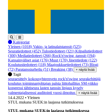
Kategoriat
Yleinen
(1018)
Vakio- ja latinalaistanssit
(525)
Seuratiedotteet
(452)
Tulostiedotteet
(321)
Kilpailutiedotteet
(300)
Mediatiedotteet
(266)
Rock'n'swing -tanssit
(194)
Kansainväliset asiat
(176)
Muut
(170)
Jäsentiedote
(122)
Koulutustiedotteet
(118)
Maajoukkuetiedotteet
(73)
Blogi
(72)
Paratanssiurheilu
(51)
Breaking
(38)
+ näytä lisää
Tagit
seuraesittely
kokousyhteenveto
rock'n'swing
seurakehittäjä
koulutus
toiminnanjohtajan palsta
liittohallitus
SM-viikko
kongressi
tähtiseura
lasten tanssin linjaus
kysely
valmentajalisenssi
auditointi
vuosi-ilmoitus
+ näytä lisää
14.4.2022
• Yleinen
STUL mukana SUEK:in laajassa tutkimuksessa
STUL mukana SUEK:in laajassa tutkimuksessa