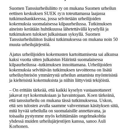
Suomen Tanssiurheiluliitto ry on mukana Suomen urheilun
eettisen keskuksen SUEK ry:n toteuttamassa laajassa
tutkimushankkeessa, jossa selvitetään urheilijoiden
kokemuksia suomalaisessa kilpaurheilussa. Tutkimuksen
aineisto kerätään huhtikuussa lähetettävällä kyselyllä ja
tutkimuksen tulokset julkaistaan syksyllä. Suomen
Tanssiurheiluliiton lisäksi tutkimuksessa on mukana noin 50
muuta urheilujärjestöä.
Ajatus urheilijoiden kokemusten kartoittamisesta sai alkunsa
kaksi vuotta sitten julkaistun Häirintä suomalaisessa
kilpaurheilussa -tutkimuksen innoittamana. Urheilijoiden
kokemuksia selvittävän tutkimuksen tavoitteena on lisätä
urheiluyhteisön ymmärrystä urheilun antamista myönteisistä
ja kielteisistä kokemuksista ja niihin liittyvistä tekijöistä.
– On erittäin tärkeää, että kaikki kyselyn vastaanottaneet
jakavat nyt kokemuksiaan ja havaintojaan. Koen tärkeänä,
että tanssiurheilu on mukana tässä tutkimuksessa. Uskon,
että sen tulosten avulla saamme vahvemman käsityksen siitä,
mitä hyvää urheilulla on suomalaisille annettavana, ja
toisaalta pystymme myös kehittämään ongelmakohtia
yhdessä muiden urheilujärjestöjen kanssa, sanoo Auli
Korhonen.