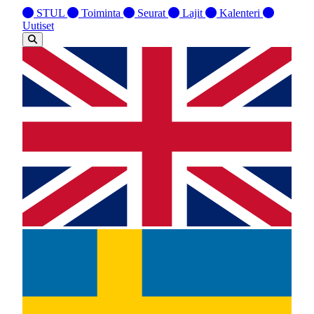
STUL
Toiminta
Seurat
Lajit
Kalenteri
Uutiset