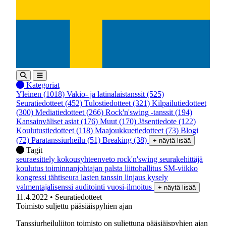
Kategoriat
Yleinen
(1018)
Vakio- ja latinalaistanssit
(525)
Seuratiedotteet
(452)
Tulostiedotteet
(321)
Kilpailutiedotteet
(300)
Mediatiedotteet
(266)
Rock'n'swing -tanssit
(194)
Kansainväliset asiat
(176)
Muut
(170)
Jäsentiedote
(122)
Koulutustiedotteet
(118)
Maajoukkuetiedotteet
(73)
Blogi
(72)
Paratanssiurheilu
(51)
Breaking
(38)
+ näytä lisää
Tagit
seuraesittely
kokousyhteenveto
rock'n'swing
seurakehittäjä
koulutus
toiminnanjohtajan palsta
liittohallitus
SM-viikko
kongressi
tähtiseura
lasten tanssin linjaus
kysely
valmentajalisenssi
auditointi
vuosi-ilmoitus
+ näytä lisää
11.4.2022
• Seuratiedotteet
Toimisto suljettu pääsiäispyhien ajan
Tanssiurheiluliiton toimisto on suljettuna pääsiäispyhien ajan