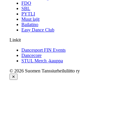
FDO
SBL
PYTLI
Muut lajit
Bailatino
Easy Dance Club
Linkit
Dancesport FIN Events
Dancecore
STUL Merch -kauppa
© 2026 Suomen Tanssiurheiluliitto ry
✕