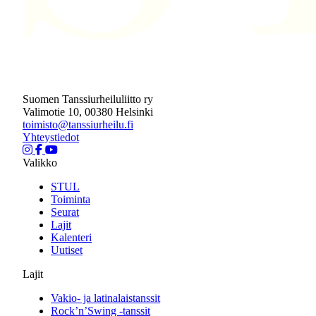
Suomen Tanssiurheiluliitto ry
Valimotie 10, 00380 Helsinki
toimisto@tanssiurheilu.fi
Yhteystiedot
Valikko
STUL
Toiminta
Seurat
Lajit
Kalenteri
Uutiset
Lajit
Vakio- ja latinalaistanssit
Rock’n’Swing -tanssit