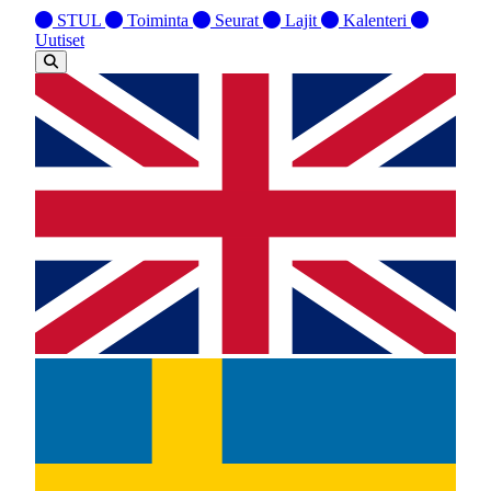
STUL
Toiminta
Seurat
Lajit
Kalenteri
Uutiset