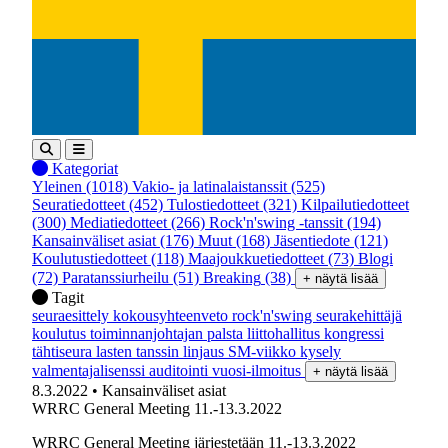
Kategoriat
Yleinen
(1018)
Vakio- ja latinalaistanssit
(525)
Seuratiedotteet
(452)
Tulostiedotteet
(321)
Kilpailutiedotteet
(300)
Mediatiedotteet
(266)
Rock'n'swing -tanssit
(194)
Kansainväliset asiat
(176)
Muut
(168)
Jäsentiedote
(121)
Koulutustiedotteet
(118)
Maajoukkuetiedotteet
(73)
Blogi
(72)
Paratanssiurheilu
(51)
Breaking
(38)
+ näytä lisää
Tagit
seuraesittely
kokousyhteenveto
rock'n'swing
seurakehittäjä
koulutus
toiminnanjohtajan palsta
liittohallitus
kongressi
tähtiseura
lasten tanssin linjaus
SM-viikko
kysely
valmentajalisenssi
auditointi
vuosi-ilmoitus
+ näytä lisää
8.3.2022
• Kansainväliset asiat
WRRC General Meeting 11.-13.3.2022
WRRC General Meeting järjestetään 11.-13.3.2022