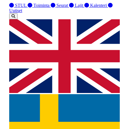
STUL
Toiminta
Seurat
Lajit
Kalenteri
Uutiset