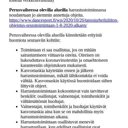
toisella verkkosivustolla)
Perusvaiheessa olevilla alueilla
harrastustoiminnassa
noudatetaan jo aiemmin annettuja ohjeita.
https://www.dancesport.fi/wp/2020/10/26/tanssiurheiluliiton-
ohjeistus-seuratoimintaan-1-8-2020-alkaen/
Perusvaiheessa olevilla alueilla kiinnitetään erityistä
huomiota seuraaviin kohtiin:
Toimintaan ei saa osallistua, jos on mitään
sairastumiseen viittaavia oireita. Oireisen on
hakeuduttava koronavirustestiin ja omaehtoiseen
karanteeniin ohjeistuksen mukaisesti.
Kasvomaskia käytetään ennen ja jälkeen
harrastustoiminnan, mikäli lähikontaktia ei voida
välttää. Kasvomaskin käytössä huomioidaan siihen
liittyvät ohjeet.
Harrastustoimintaan kokoontuvat vain tarvittavat
henkilöt: osallistujat, valmentajat, toimihenkilöt ja
välttämättömät huoltajat.
Valmentajat, toimihenkilöt ja huoltajat käyttävät
kasvomaskia aina kun se on mahdollista myös
harrastustoiminnan aikana.
Harrastustoimintaan osallistuvat menevät
harrastustilaan, kun edelliset osallistujat ovat