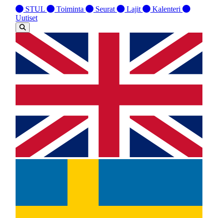
STUL
Toiminta
Seurat
Lajit
Kalenteri
Uutiset