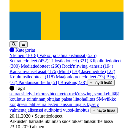
Kategoriat
Yleinen
(1018)
Vakio- ja latinalaistanssit
(525)
Seuratiedotteet
(452)
Tulostiedotteet
(321)
Kilpailutiedotteet
(300)
Mediatiedotteet
(266)
Rock'n'swing -tanssit
(194)
Kansainväliset asiat
(176)
Muut
(170)
Jäsentiedote
(122)
Koulutustiedotteet
(118)
Maajoukkuetiedotteet
(73)
Blogi
(72)
Paratanssiurheilu
(51)
Breaking
(38)
+ näytä lisää
Tagit
seuraesittely
kokousyhteenveto
rock'n'swing
seurakehittäjä
koulutus
toiminnanjohtajan palsta
liittohallitus
SM-viikko
kongressi
tähtiseura
lasten tanssin linjaus
kysely
valmentajalisenssi
auditointi
vuosi-ilmoitus
+ näytä lisää
20.11.2020
• Seuratiedotteet
Aikuisten harrasteliikunnan suositukset tanssiurheilussa
23.10.2020 alkaen