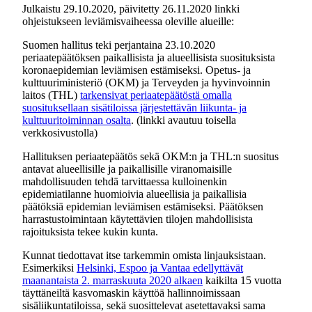
Julkaistu 29.10.2020, päivitetty 26.11.2020 linkki
ohjeistukseen leviämisvaiheessa oleville alueille:
Suomen hallitus teki perjantaina 23.10.2020
periaatepäätöksen paikallisista ja alueellisista suosituksista
koronaepidemian leviämisen estämiseksi. Opetus- ja
kulttuuriministeriö (OKM) ja Terveyden ja hyvinvoinnin
laitos (THL)
tarkensivat periaatepäätöstä omalla
suosituksellaan sisätiloissa järjestettävän liikunta- ja
kulttuuritoiminnan osalta
. (linkki avautuu toisella
verkkosivustolla)
Hallituksen periaatepäätös sekä OKM:n ja THL:n suositus
antavat alueellisille ja paikallisille viranomaisille
mahdollisuuden tehdä tarvittaessa kulloinenkin
epidemiatilanne huomioivia alueellisia ja paikallisia
päätöksiä epidemian leviämisen estämiseksi. Päätöksen
harrastustoimintaan käytettävien tilojen mahdollisista
rajoituksista tekee kukin kunta.
Kunnat tiedottavat itse tarkemmin omista linjauksistaan.
Esimerkiksi
Helsinki, Espoo ja Vantaa edellyttävät
maanantaista 2. marraskuuta 2020 alkaen
kaikilta 15 vuotta
täyttäneiltä kasvomaskin käyttöä hallinnoimissaan
sisäliikuntatiloissa, sekä suosittelevat asetettavaksi sama