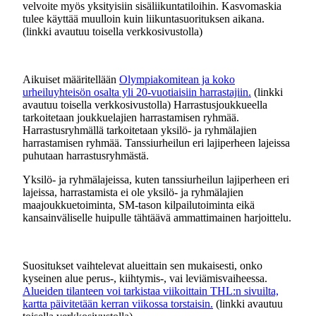
velvoite myös yksityisiin sisäliikuntatiloihin. Kasvomaskia
tulee käyttää muulloin kuin liikuntasuorituksen aikana.
(linkki avautuu toisella verkkosivustolla)
Aikuiset määritellään
Olympiakomitean ja koko
urheiluyhteisön osalta yli 20-vuotiaisiin harrastajiin.
(linkki
avautuu toisella verkkosivustolla) Harrastusjoukkueella
tarkoitetaan joukkuelajien harrastamisen ryhmää.
Harrastusryhmällä tarkoitetaan yksilö- ja ryhmälajien
harrastamisen ryhmää. Tanssiurheilun eri lajiperheen lajeissa
puhutaan harrastusryhmästä.
Yksilö- ja ryhmälajeissa, kuten tanssiurheilun lajiperheen eri
lajeissa, harrastamista ei ole yksilö- ja ryhmälajien
maajoukkuetoiminta, SM-tason kilpailutoiminta eikä
kansainväliselle huipulle tähtäävä ammattimainen harjoittelu.
Suositukset vaihtelevat alueittain sen mukaisesti, onko
kyseinen alue perus-, kiihtymis-, vai leviämisvaiheessa.
Alueiden tilanteen voi tarkistaa viikoittain THL:n sivuilta,
kartta päivitetään kerran viikossa torstaisin.
(linkki avautuu