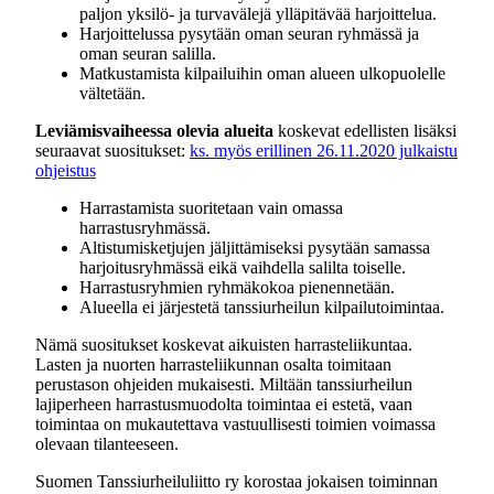
paljon yksilö- ja turvavälejä ylläpitävää harjoittelua.
Harjoittelussa pysytään oman seuran ryhmässä ja
oman seuran salilla.
Matkustamista kilpailuihin oman alueen ulkopuolelle
vältetään.
Leviämisvaiheessa olevia alueita
koskevat edellisten lisäksi
seuraavat suositukset:
ks. myös erillinen 26.11.2020 julkaistu
ohjeistus
Harrastamista suoritetaan vain omassa
harrastusryhmässä.
Altistumisketjujen jäljittämiseksi pysytään samassa
harjoitusryhmässä eikä vaihdella salilta toiselle.
Harrastusryhmien ryhmäkokoa pienennetään.
Alueella ei järjestetä tanssiurheilun kilpailutoimintaa.
Nämä suositukset koskevat aikuisten harrasteliikuntaa.
Lasten ja nuorten harrasteliikunnan osalta toimitaan
perustason ohjeiden mukaisesti. Miltään tanssiurheilun
lajiperheen harrastusmuodolta toimintaa ei estetä, vaan
toimintaa on mukautettava vastuullisesti toimien voimassa
olevaan tilanteeseen.
Suomen Tanssiurheiluliitto ry korostaa jokaisen toiminnan