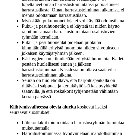
lopettaneet oman harrastustoimintansa ja poistuneet
harrastustilasta. Oman harrastustoiminnan alkamista ei
mennä odottamaan harrastustilaan.
Myöskään pukuhuonetiloja ei voi käyttää odotustilana.
Puku- ja pesuhuonetiloja ei käytetä tai niiden käyttö
rajoittuu samaan harrastustoimintaan osallistuvien
ryhmään kerrallaan.
Puku- ja pesuhuonetilat pidetään puhtaina
kiinnittämällä erityistä huomiota niiden siivoukseen
jokaisen käyttäjäryhmän jälkeen.
Käsihygieniaan kiinnitetään erityistä huomiota. Kädet
pestään huolellisesti ennen ja jälkeen
harrastustoiminnan. Käsidesiä on oltava saatavilla
harrastustoiminnan aikana.
Seuran on huolehdittava, että harjoituspaikalla on
riittävästi saippuaa ja kertakäyttöisiä käsipyyhkeitä
saatavilla, ja että roskakorit tyhjennetään vähintään
kerran päivässä.
Kiihtymisvaiheessa olevia alueita
koskevat lisäksi
seuraavat suositukset:
Lähikontaktit minimoidaan harrastusryhmän toimintaa
mukauttamalla.
Harjoitustoiminnassa hyödynnetään mahdollisimman