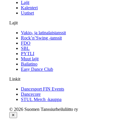
Lajit
Kalenteri
Uutiset
Lajit
Vakio- ja latinalaistanssit
Rock’n’Swing -tanssit
FDO
SBL
PYTLI
Muut lajit
Bailatino
Easy Dance Club
Linkit
Dancesport FIN Events
Dancecore
STUL Merch -kauppa
© 2026 Suomen Tanssiurheiluliitto ry
✕