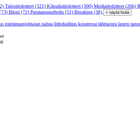
2)
Tulostiedotteet
(321)
Kilpailutiedotteet
(300)
Mediatiedotteet
(266)
R
(73)
Blogi
(72)
Paratanssiurheilu
(51)
Breaking
(38)
+ näytä lisää
tus
toiminnanjohtajan palsta
liittohallitus
kongressi
tähtiseura
lasten tans
et
ti