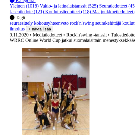
Kategoriat
Yleinen
(1018)
Vakio- ja latinalaistanssit
(525)
Seuratiedotteet
(45
Jäsentiedote
(121)
Koulutustiedotteet
(118)
Maajoukkuetiedotteet
Tagit
seuraesittely
kokousyhteenveto
rock'n'swing
seurakehittäjä
koulu
ilmoitus
+ näytä lisää
9.11.2020
• Mediatiedotteet
• Rock'n'swing -tanssit
• Tulostiedotte
WRRC Online World Cup jatkui suomalaisittain menestyksekkääs