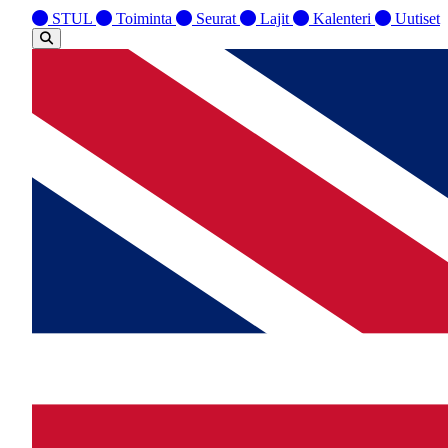
STUL
Toiminta
Seurat
Lajit
Kalenteri
Uutiset