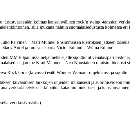
järjestyksessään kolmas kansainvälinen rock’n’swing -tanssien verkko
n mielenkiintoinen, sillä mukana nähtiin suomalaisedustusta kolmessa eri 
 Juho Päivinen – Mari Munne. Ensimmäisen kierroksen jälkeen toisella s
– Stacy Aurel ja ruotsalaisparia Victor Edlund – Wilma Edlund.
den MM-kilpailuissa neljännelle sijalle sijoittunut venäläispari Fedor 
alaisedustajamme Kimi Manner – Nea Nousiainen onnistui hienosti sijo
va Rock Girls (kuvassa) esitti Wonder Woman -ohjelmansa ja sijoittui fi
uksen kuvaamisen tarkkojen ohjeiden mukaisesti ja suoritusvideon toi
rana verkkolähetyksenä kilpailuaikataulun mukaisesti ja kansainvälinen t
sella verkkosivustolla)