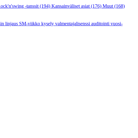
ock'n'swing -tanssit
(194)
Kansainväliset asiat
(176)
Muut
(168)
sin linjaus
SM-viikko
kysely
valmentajalisenssi
auditointi
vuosi-