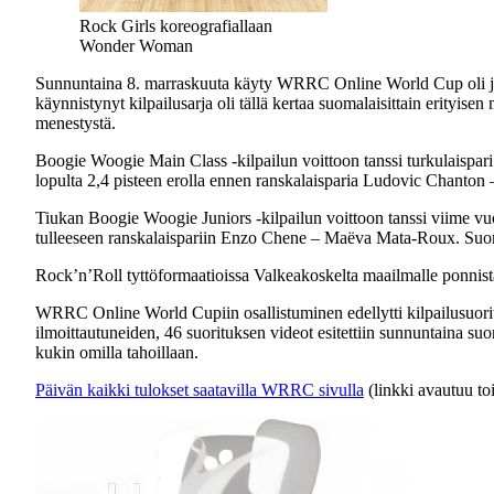
Rock Girls koreografiallaan
Wonder Woman
Sunnuntaina 8. marraskuuta käyty WRRC Online World Cup oli jo 
käynnistynyt kilpailusarja oli tällä kertaa suomalaisittain erityise
menestystä.
Boogie Woogie Main Class -kilpailun voittoon tanssi turkulaispari
lopulta 2,4 pisteen erolla ennen ranskalaisparia Ludovic Chanton 
Tiukan Boogie Woogie Juniors -kilpailun voittoon tanssi viime vuo
tulleeseen ranskalaispariin Enzo Chene – Maëva Mata-Roux. Suom
Rock’n’Roll tyttöformaatioissa Valkeakoskelta maailmalle ponnista
WRRC Online World Cupiin osallistuminen edellytti kilpailusuorit
ilmoittautuneiden, 46 suorituksen videot esitettiin sunnuntaina suo
kukin omilla tahoillaan.
Päivän kaikki tulokset saatavilla WRRC sivulla
(linkki avautuu toi