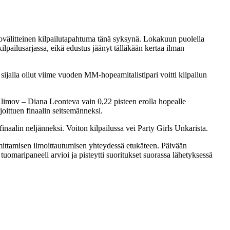
välitteinen kilpailutapahtuma tänä syksynä. Lokakuun puolella
kilpailusarjassa, eikä edustus jäänyt tälläkään kertaa ilman
ijalla ollut viime vuoden MM-hopeamitalistipari voitti kilpailun
Klimov – Diana Leonteva vain 0,22 pisteen erolla hopealle
ittuen finaalin seitsemänneksi.
naalin neljänneksi. Voiton kilpailussa vei Party Girls Unkarista.
mittamisen ilmoittautumisen yhteydessä etukäteen. Päivään
uomaripaneeli arvioi ja pisteytti suoritukset suorassa lähetyksessä