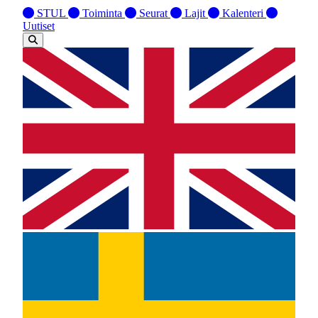
STUL
Toiminta
Seurat
Lajit
Kalenteri
Uutiset