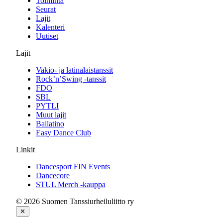
Toiminta
Seurat
Lajit
Kalenteri
Uutiset
Lajit
Vakio- ja latinalaistanssit
Rock’n’Swing -tanssit
FDO
SBL
PYTLI
Muut lajit
Bailatino
Easy Dance Club
Linkit
Dancesport FIN Events
Dancecore
STUL Merch -kauppa
© 2026 Suomen Tanssiurheiluliitto ry
✕