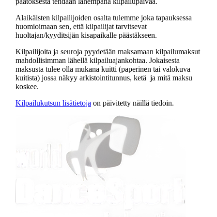
päätöksestä tehdään lähempänä kilpailupäivää.
Alaikäisten kilpailijoiden osalta tulemme joka tapauksessa
huomioimaan sen, että kilpailijat tarvitsevat
huoltajan/kyyditsijän kisapaikalle päästäkseen.
Kilpailijoita ja seuroja pyydetään maksamaan kilpailumaksut
mahdollisimman lähellä kilpailuajankohtaa. Jokaisesta
maksusta tulee olla mukana kuitti (paperinen tai valokuva
kuitista) jossa näkyy arkistointitunnus, ketä ja mitä maksu
koskee.
Kilpailukutsun lisätietoja
on päivitetty näillä tiedoin.