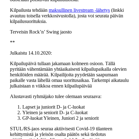
Kilpailusta tehdään
maksullinen livestream -lähetys
(linkki
avautuu toisella verkkosivustolla), josta voi seurata päivän
kilpailusuorituksia.
Terveisin Rock’n’ Swing jaosto
**
Julkaistu 14.10.2020:
Kilpailupäivä tullaan jakamaan kolmeen osioon. Tällä
pyritään vähentämään yhtäaikaisesti kilpailupaikalla olevien
henkilöiden määrää. Kilpailijoita pyydetään saapumaan
paikalle vasta lähellä omaa suoritusaikaa. Tarkempi aikataulu
julkaistaan n viikkoa ennen kilpailupäivää
Alustavasti ryhmäjako tulee olemaan seuraava:
Lapset ja juniorit D- ja C-luokat
Yleinen ja seniorit D- ja C-luokat
GP-luokat Yleinen, Juniori 2 ja seniorit
STUL/RS-jaos seuraa aktiivisesti Covid-19 tilanteen
kehittymistä ja yleisön osalta päätös sekä tiedotus