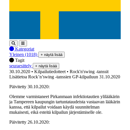
Kategoriat
Yleinen
(1018)
+ näytä lisää
Tagit
seuraesittely
+ näytä lisää
30.10.2020
• Kilpailutiedotteet
• Rock'n'swing -tanssit
Lisätietoa Rock’n’swing -tanssien GP-kilpailuun 31.10.2020
Päivitetty 30.10.2020:
Olemme varmistaneet Pirkanmaan infektiotautien ylilääkärin
ja Tampereen kaupungin tartuntataudeista vastaavan lääkärin
kanssa, että kilpailut voidaan käydä suunnitelman
mukaisesti, eikä esteitä kilpailun järjestämiselle ole.
Päivitetty 26.10.2020: