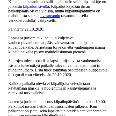
Kilpailun aikataulu ja osallistujaluettelo sekä kilpailukirje on
julkaistu
kilpailun sivulla
. Kilpailut käydään ilman
paikanpäällä olevaa yleisöä, mutta kilpailutapahtumia on
mahdollista seurata
livestreamin
(avautuu toisella
verkkosivustolla) välityksellä.
Päivitetty 21.10.2020:
Lapsia ja junioreita kilpailuun kuljettava
vanhempi/vanhemmat pääsevät seuraamaan kilpailua
kilpailupaikalle. Järjestäjän toive on että vanhempien määrä
kilpailupaikalla pysyy mahdollisimman pienenä.
Seurojen tulee koota lista lapsia kuljettavista vanhemmista.
Listalla tulee näkyä paikalle tulevan vanhemman nimi ja
puhelinnumero. Lista tulee toimittaa osoitteeseen outipaavola
(ät) gmail.com viimeistään 29.10.2020.
Kaikkia paikalla olevia ei-kilpailijoita velvoitetaan
käyttämään maskia ja huolehtimaan käsihygieniasta ja
riittävistä turvaväleistä.
Lasten ja junioreiden osuus kilpailupäivänä alkaa klo 10.00.
Palkinnot jaetaan heti kilpailusuoritusten jälkeen. Kun
palkinnot on jaettu sekä lapsien/junioreiden että vanhempien
odotetaan poistuvan kilpailutiloista.