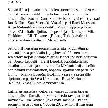
pronssia.
Saman ikäsarjan latinalaistanssien suomenmestaruuden voitti
jo toista kertaa peräkkäin ja kolmannen kerran urallaan
helsinkiläistä Buumi DanceSport Helsinki ry:tä edustava pari
Jani Kallio – Satu Vuorjoki. Vaasalaispari Rami Merisaari –
Katja Malmi-Merisaari (Viuhka, Vaasa) nappasi päivän
toisen SM-mitalin sijoittuen hopealle ja turkulaispari Mika
Heikkinen – Ella Tikkanen (Bolero, Turku) täydensi
kärkikolmikon sijoittuen SM-pronssille.
Seniori III-ikäsarjan suomenmestareiksi kruunattiin jo
viidettä kertaa peräkkäin ja jo yhteensä 23:nnen kerran
seniori-ikäsarjoissa tamperelaista DanceLine ry:tä edustava
pari Jouko Leppälä – Heljä Leppälä. Kaksinkertaiset
maailmanmestarit ja viidesti muilla MM-mitalisijoilla ollut
pari päihitti vaasalaisduon, hopealle sijoittuneen parin Ari
Hinttu – Marika Boström (Rolling, Vaasa) ja pronssille
sijoittuneen parin Vesa Karhunen – Ritva Karhunen
(Rolling, Vaasa) suoralla ykkösrivillä.
Latinalaistansseissa voiton vei viimevuotiseen tapaan
helsinkiläistä Tanssiklubi Star ry:tä edustava pari Petri
Järvinen – Ulla Järvinen, joka voitti samalla 10:nnen
suomenmestaruutensa. Vuoden 2012 seniori II-ikäsarjan