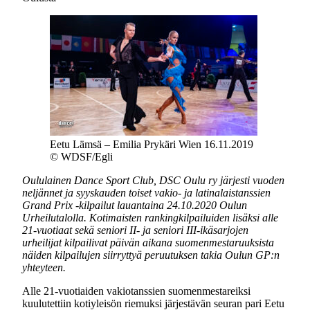
Eetu Lämsä – Emilia Prykäri Wien 16.11.2019
© WDSF/Egli
Oululainen Dance Sport Club, DSC Oulu ry järjesti vuoden
neljännet ja syyskauden toiset vakio- ja latinalaistanssien
Grand Prix -kilpailut lauantaina 24.10.2020 Oulun
Urheilutalolla. Kotimaisten rankingkilpailuiden lisäksi alle
21-vuotiaat sekä seniori II- ja seniori III-ikäsarjojen
urheilijat kilpailivat päivän aikana suomenmestaruuksista
näiden kilpailujen siirryttyä peruutuksen takia Oulun GP:n
yhteyteen.
Alle 21-vuotiaiden vakiotanssien suomenmestareiksi
kuulutettiin kotiyleisön riemuksi järjestävän seuran pari Eetu