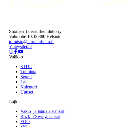
Suomen Tanssiurheiluliitto ry
Valimotie 10, 00380 Helsinki
toimisto@tanssiurheilu.fi
Yhteystiedot
Valikko
STUL
Toiminta
Seurat
Lajit
Kalenteri
Uutiset
Lajit
Vakio- ja latinalaistanssit
Rock’n’Swing -tanssit
FDO
SBL