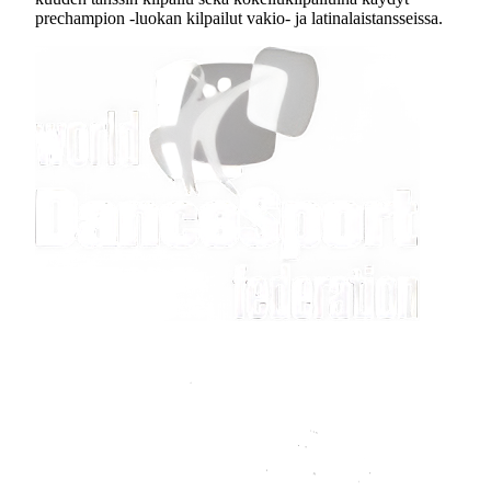
prechampion -luokan kilpailut vakio- ja latinalaistansseissa.