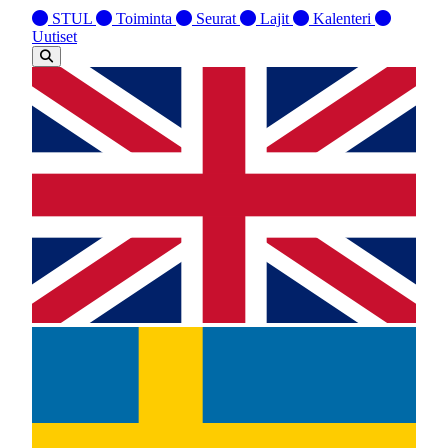
STUL
Toiminta
Seurat
Lajit
Kalenteri
Uutiset