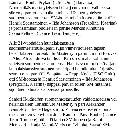
Lämsä – Emilia Prykäri (DSC Oulu) (kuvassa).
Nuorisoikäsarjasta yleiseen ikäsarjaan vuodenvaihteessa
siirtynyt pari otti samalla nimiinsä 10:nnen yhteisen
suomenmestaruutensa. SM-hopeamitalit luovutettiin parille
Henrik Saastamoinen – Iida Johansson (Fregolina, Kaarina)
ja pronssimitalit puolestaan parille Markus Kinnunen –
Saana Pellinen (Dance Team Tampere).
Alle 21-vuotiaiden latinalaistanssien
suomenmestaruuskilpailu sujui viimevuotiseen tapaan
helsinkiläisen Tanssiklubi Master ry:n parin Dmitri Borovski
– Alisa Alexandrova tahdissa. Pari sai samalla kolmannen
yhteisen suomenmestaruutensa. Hallitseva nuorisoikäsarjan
latinalaistanssien suomenmestaripari helmikuulta, järjestävän
seuran oma pari Olli Seppänen – Peppi Kodis (DSC Oulu)
otti SM-hopeaa ja Henrik Saastamoinen – Iida Johansson
(Fregolina, Kaarina) nappasi päivän toisen SM-mitalinsa
sijoittuen latinalaistansseissa pronssille.
Seniori II-ikäsarjan suomenmestaruuden vakiotansseissa vei
helsinkiläisen Tanssiklubi Master ry:n pari Alexander
Ivanitskiy – Irene Hägerström. Viitenä edellisenä vuonna
mestaruuden vienyt pari Juha Rautio – Päivi Rautio (Dance
Team Tampere) otti tällä kertaa SM-hopeaa ja Rami
Merisaari – Katja Malmi-Merisaari (Viuhka, Vaasa) SM-