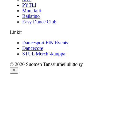
PYTLI
Muut lajit
Bailatino
Easy Dance Club
Linkit
Dancesport FIN Events
Dancecore
STUL Merch -kauppa
© 2026 Suomen Tanssiurheiluliitto ry
✕