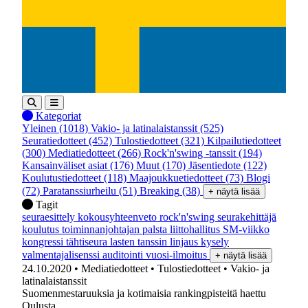
Kategoriat
Yleinen
(1018)
Vakio- ja latinalaistanssit
(525)
Seuratiedotteet
(452)
Tulostiedotteet
(321)
Kilpailutiedotteet
(300)
Mediatiedotteet
(266)
Rock'n'swing -tanssit
(194)
Kansainväliset asiat
(176)
Muut
(170)
Jäsentiedote
(122)
Koulutustiedotteet
(118)
Maajoukkuetiedotteet
(73)
Blogi
(72)
Paratanssiurheilu
(51)
Breaking
(38)
+ näytä lisää
Tagit
seuraesittely
kokousyhteenveto
rock'n'swing
seurakehittäjä
koulutus
toiminnanjohtajan palsta
liittohallitus
SM-viikko
kongressi
tähtiseura
lasten tanssin linjaus
kysely
valmentajalisenssi
auditointi
vuosi-ilmoitus
+ näytä lisää
24.10.2020
• Mediatiedotteet
• Tulostiedotteet
• Vakio- ja
latinalaistanssit
Suomenmestaruuksia ja kotimaisia rankingpisteitä haettu
Oulusta