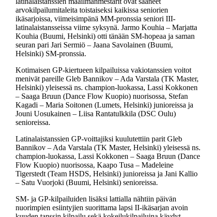
latinalaistanssien maailmanmestarit ovat saaneet
arvokilpailumitaleita toistaiseksi kaikissa seniorien
ikäsarjoissa, viimeisimpänä MM-pronssia seniori III-
latinalaistansseissa viime syksynä. Jarmo Kouhia – Marjatta
Kouhia (Buumi, Helsinki) otti tänään SM-hopeaa ja saman
seuran pari Jari Sermiö – Jaana Savolainen (Buumi,
Helsinki) SM-pronssia.
Kotimaisen GP-kiertueen kilpailuissa vakiotanssien voitot
menivät pareille Gleb Bannikov – Ada Varstala (TK Master,
Helsinki) yleisessä ns. champion-luokassa, Lassi Kokkonen
– Saaga Bruun (Dance Flow Kuopio) nuorisossa, Stefan
Kagadi – Maria Soitonen (Lumets, Helsinki) junioreissa ja
Jouni Uosukainen – Liisa Rantatulkkila (DSC Oulu)
senioreissa.
Latinalaistanssien GP-voittajiksi kuulutettiin parit Gleb
Bannikov – Ada Varstala (TK Master, Helsinki) yleisessä ns.
champion-luokassa, Lassi Kokkonen – Saaga Bruun (Dance
Flow Kuopio) nuorisossa, Kaapo Tusa – Madeleine
Tigerstedt (Team HSDS, Helsinki) junioreissa ja Jani Kallio
– Satu Vuorjoki (Buumi, Helsinki) senioreissa.
SM- ja GP-kilpailuiden lisäksi lattialla nähtiin päivän
nuorimpien esiintyjien suorittama lapsi II-ikäsarjan avoin
kuuden tanssin kilpailu sekä kokeilukilpailuina käydyt