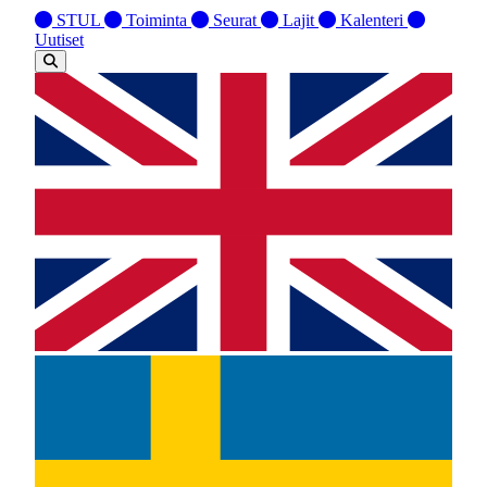
STUL
Toiminta
Seurat
Lajit
Kalenteri
Uutiset