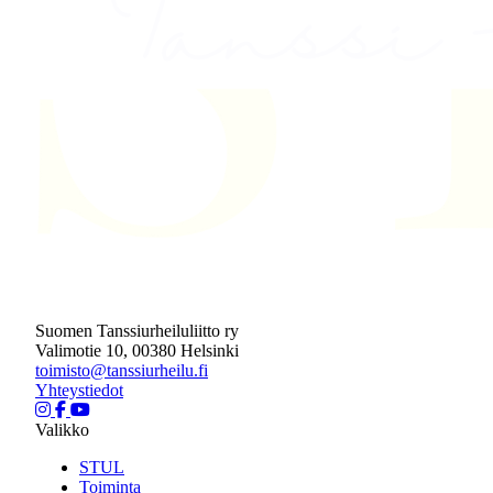
Suomen Tanssiurheiluliitto ry
Valimotie 10, 00380 Helsinki
toimisto@tanssiurheilu.fi
Yhteystiedot
Valikko
STUL
Toiminta