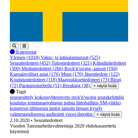
Kategoriat
Yleinen
(1018)
Vakio- ja latinalaistanssit
(525)
Seuratiedotteet
(452)
Tulostiedotteet
(321)
Kilpailutiedotteet
(300)
Mediatiedotteet
(266)
Rock'n'swing -tanssit
(194)
Kansainväliset asiat
(176)
Muut
(170)
Jäsentiedote
(122)
Koulutustiedotteet
(118)
Maajoukkuetiedotteet
(73)
Blogi
(72)
Paratanssiurheilu
(51)
Breaking
(38)
+ näytä lisää
Tagit
seuraesittely
kokousyhteenveto
rock'n'swing
seurakehittäjä
koulutus
toiminnanjohtajan palsta
liittohallitus
SM-viikko
kongressi
tähtiseura
lasten tanssin linjaus
kysely
valmentajalisenssi
auditointi
vuosi-ilmoitus
+ näytä lisää
2.10.2020
• Seuratiedotteet
Vuoden Tanssiurheiluvalmentaja 2020 ehdokasasettelu
käynnissä