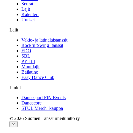
Seurat
Lajit
Kalenteri
Uutiset
Lajit
Vakio- ja latinalaistanssit
Rock’n’Swing -tanssit
FDO
SBL
PYTLI
Muut lajit
Bailatino
Easy Dance Club
Linkit
Dancesport FIN Events
Dancecore
STUL Merch -kauppa
© 2026 Suomen Tanssiurheiluliitto ry
✕