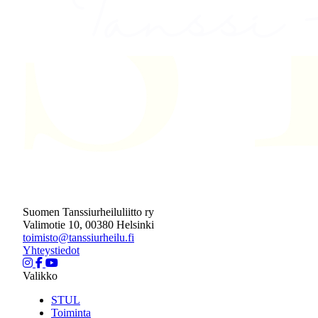
Suomen Tanssiurheiluliitto ry
Valimotie 10, 00380 Helsinki
toimisto@tanssiurheilu.fi
Yhteystiedot
Valikko
STUL
Toiminta