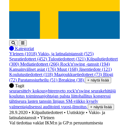
Kategoriat
Yleinen
(1018)
Vakio- ja latinalaistanssit
(525)
Seuratiedotteet
(452)
Tulostiedotteet
(321)
Kilpailutiedotteet
(300)
Mediatiedotteet
(266)
Rock'n'swing -tanssit
(194)
Kansainväliset asiat
(176)
Muut
(168)
Jäsentiedote
(121)
Koulutustiedotteet
(118)
Maajoukkuetiedotteet
(73)
Blogi
(72)
Paratanssiurheilu
(51)
Breaking
(38)
+ näytä lisää
Tagit
seuraesittely
kokousyhteenveto
rock'n'swing
seurakehittäjä
koulutus
toiminnanjohtajan palsta
liittohallitus
kongressi
tähtiseura
lasten tanssin linjaus
SM-viikko
kysely
valmentajalisenssi
auditointi
vuosi-ilmoitus
+ näytä lisää
28.9.2020
• Kilpailutiedotteet
• Uutiskirje
• Vakio- ja
latinalaistanssit
• Yleinen
Val tiedottaa vaklat IKM:n ja GP:n peruuntumisesta