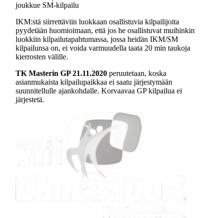
joukkue SM-kilpailu
IKM:stä siirrettäviin luokkaan osallistuvia kilpailijoita
pyydetään huomioimaan, että jos he osallistuvat muihinkin
luokkiin kilpailutapahtumassa, jossa heidän IKM/SM
kilpailunsa on, ei voida varmuudella taata 20 min taukoja
kierrosten välille.
TK Masterin GP 21.11.2020
peruutetaan, koska
asianmukaista kilpailupaikkaa ei saatu järjestymään
suunnitellulle ajankohdalle. Korvaavaa GP kilpailua ei
järjestetä.