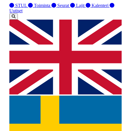
STUL
Toiminta
Seurat
Lajit
Kalenteri
Uutiset