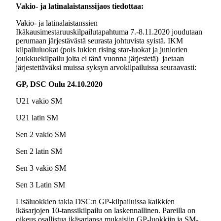
Vakio- ja latinalaistanssijaos tiedottaa:
Vakio- ja latinalaistanssien
Ikäkausimestaruuskilpailutapahtuma 7.-8.11.2020 joudutaan
perumaan järjestävästä seurasta johtuvista syistä. IKM
kilpailuluokat (pois lukien rising star-luokat ja juniorien
joukkuekilpailu joita ei tänä vuonna järjestetä) jaetaan
järjestettäväksi muissa syksyn arvokilpailuissa seuraavasti:
GP, DSC Oulu 24.10.2020
U21 vakio SM
U21 latin SM
Sen 2 vakio SM
Sen 2 latin SM
Sen 3 vakio SM
Sen 3 Latin SM
Lisäluokkien takia DSC:n GP-kilpailuissa kaikkien
ikäsarjojen 10-tanssikilpailu on laskennallinen. Pareilla on
oikeus osallistua ikäsarjansa mukaisiin GP-luokkiin ja SM-