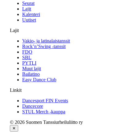
Seurat
Lajit
Kalenteri
Uutiset
Lajit
Vakio- ja latinalaistanssit
Rock’n’Swing -tanssit
FDO
SBL
PYTLI
Muut lajit
Bailatino
Easy Dance Club
Linkit
Dancesport FIN Events
Dancecore
STUL Merch -kauppa
© 2026 Suomen Tanssiurheiluliitto ry
✕