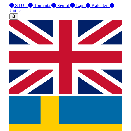
STUL
Toiminta
Seurat
Lajit
Kalenteri
Uutiset