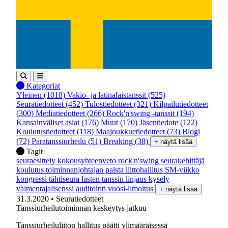
Kategoriat
Yleinen
(1018)
Vakio- ja latinalaistanssit
(525)
Seuratiedotteet
(452)
Tulostiedotteet
(321)
Kilpailutiedotteet
(300)
Mediatiedotteet
(266)
Rock'n'swing -tanssit
(194)
Kansainväliset asiat
(176)
Muut
(170)
Jäsentiedote
(122)
Koulutustiedotteet
(118)
Maajoukkuetiedotteet
(73)
Blogi
(72)
Paratanssiurheilu
(51)
Breaking
(38)
+ näytä lisää
Tagit
seuraesittely
kokousyhteenveto
rock'n'swing
seurakehittäjä
koulutus
toiminnanjohtajan palsta
liittohallitus
SM-viikko
kongressi
tähtiseura
lasten tanssin linjaus
kysely
valmentajalisenssi
auditointi
vuosi-ilmoitus
+ näytä lisää
31.3.2020
• Seuratiedotteet
Tanssiurheilutoiminnan keskeytys jatkuu
Tanssiurheiluliiton hallitus päätti ylimääräisessä