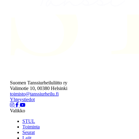
Suomen Tanssiurheiluliitto ry
Valimotie 10, 00380 Helsinki
toimisto@tanssiurheilu.fi
Yhteystiedot
Valikko
STUL
Toiminta
Seurat
Lajit