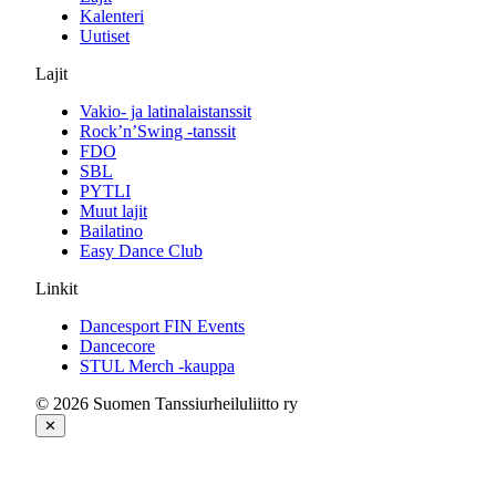
Kalenteri
Uutiset
Lajit
Vakio- ja latinalaistanssit
Rock’n’Swing -tanssit
FDO
SBL
PYTLI
Muut lajit
Bailatino
Easy Dance Club
Linkit
Dancesport FIN Events
Dancecore
STUL Merch -kauppa
© 2026 Suomen Tanssiurheiluliitto ry
✕