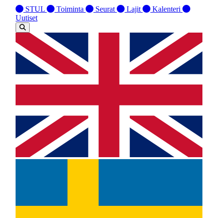
STUL
Toiminta
Seurat
Lajit
Kalenteri
Uutiset