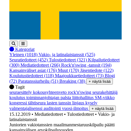
Kategoriat
Yleinen
(1018)
Vakio- ja latinalaistanssit
(525)
Seuratiedotteet
(452)
Tulostiedotteet
(321)
Kilpailutiedotteet
(300)
Mediatiedotteet
(266)
Rock'n'swing -tanssit
(194)
Kansainväliset asiat
(176)
Muut
(170)
Jäsentiedote
(122)
Koulutustiedotteet
(118)
Maajoukkuetiedotteet
(73)
Blogi
(72)
Paratanssiurheilu
(51)
Breaking
(38)
+ näytä lisää
Tagit
seuraesittely
kokousyhteenveto
rock'n'swing
seurakehittäjä
koulutus
toiminnanjohtajan palsta
liittohallitus
SM-viikko
kongressi
tähtiseura
lasten tanssin linjaus
kysely
valmentajalisenssi
auditointi
vuosi-ilmoitus
+ näytä lisää
15.12.2019
• Mediatiedotteet
• Tulostiedotteet
• Vakio- ja
latinalaistanssit
Juniorien vakiotanssien maailmanmestaruuskilpailu päätti
kansainvälisen arvokilpailuvuoden