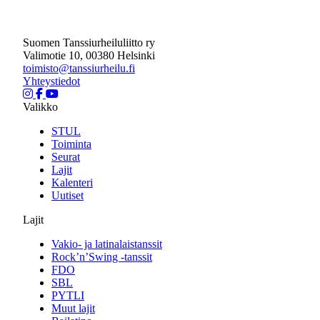
Suomen Tanssiurheiluliitto ry
Valimotie 10, 00380 Helsinki
toimisto@tanssiurheilu.fi
Yhteystiedot
Valikko
STUL
Toiminta
Seurat
Lajit
Kalenteri
Uutiset
Lajit
Vakio- ja latinalaistanssit
Rock’n’Swing -tanssit
FDO
SBL
PYTLI
Muut lajit