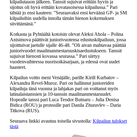
kilpailutauon jälkeen. Tanssit sujuivat erittäin hyvin ja
sijoitus oli hyvä erittäin kovatasoisessa kilpailussa.” Pari
tähtää jo ensi kauteen: ”Seuraavaksi ensi keväänä GP- ja SM
kilpailuihin uudella innolla tämän hienon kokemuksen
siivittämänä.”
Kotkasta ja Pyhtäältä kotoisin olevat Aleksi Ahola – Polina
Anisimova päättivät juniorivuotensa edustuskilpailuun, jossa
sijoittuivat jaetulle sijalle 46-48. ”Oli aivan mahtavaa päättää
juniorivuodet maailmanmestaruuskisaedustukseen. Tanssit
sujuivat hienosti kovassa seurassa.” Pari siirtyy
vuodenvaihteessa nuorisoikäsarjaan, ja edessä ovat uudet
haasteet.
Kilpailun voitto meni Venäjälle, parille Kirill Kurbatov –
Alexandra Revel-Muroz. Pari on hallinnut junioreiden
kilpailuja tänä vuonna ja lahjakas pari on voittanut myös
latinalaistanssien ja 10-tanssin maailmanmestaruudet.
Hopealle tanssi pari Luca Teodor Butnaru – Julia Denisa
Bidica (ROU) ja pronssille pari Danila Zhuravlev – Daria
Titkova (RUS).
Seuraava linkki avautuu toisella sivustolla:
Kilpailun tulokset
tästä